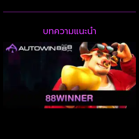
บทความแนะนำ