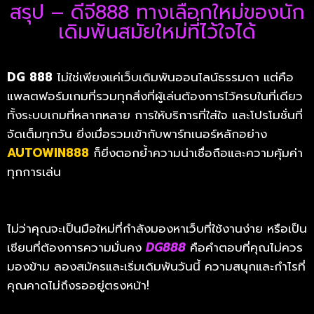
สรุป – ดีจี888 ทางเลือกใหม่ของนัก
เดิมพันสมัยใหม่ที่ไว้ใจได้
DG 888
ไม่ใช่เพียงแค่เว็บเดิมพันออนไลน์ธรรมดา แต่คือ
แพลตฟอร์มเกมที่รวมทุกสิ่งที่ผู้เล่นต้องการไว้ครบในที่เดียว
ทั้งระบบเกมที่หลากหลาย การให้บริการที่ใส่ใจ และโปรโมชั่นที่
จัดเต็มทุกวัน ยิ่งเมื่อรวมเข้ากับพาร์ทเนอร์หลักอย่าง
AUTOWIN888
ก็ยิ่งตอกย้ำความน่าเชื่อถือและความคุ้มค่า
ทุกการเล่น
ไม่ว่าคุณจะเป็นมือใหม่ที่กำลังมองหาเว็บที่ใช้งานง่าย หรือเป็น
เซียนที่ต้องการความมั่นคง
DG888
คือคำตอบที่คุณไม่ควร
มองข้าม ลองสมัครและเริ่มเดิมพันวันนี้ ความสนุกและกำไรที่
คุณคาดไม่ถึงรออยู่ตรงหน้า!