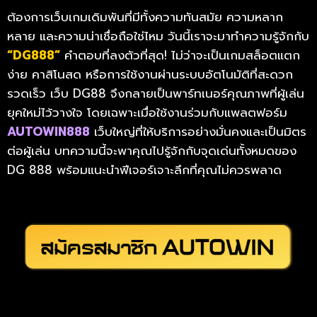
ต้องการเว็บเกมเดิมพันที่มีทั้งความทันสมัย ความหลาก
หลาย และความน่าเชื่อถือใช่ไหม วันนี้เราจะมาทำความรู้จักกับ
“DG888”
คำตอบที่ลงตัวที่สุด! ไม่ว่าจะเป็นเกมสล็อตแตก
ง่าย คาสิโนสด หรือการใช้งานผ่านระบบอัตโนมัติที่สะดวก
รวดเร็ว เว็บ DG88 จึงกลายเป็นพาร์ทเนอร์คุณภาพที่ผู้เล่น
ยุคใหม่ไว้วางใจ โดยเฉพาะเมื่อใช้งานร่วมกับแพลตฟอร์ม
AUTOWIN888
เว็บใหญ่ที่ให้บริการอย่างมั่นคงและเป็นมิตร
ต่อผู้เล่น บทความนี้จะพาคุณไปรู้จักกับจุดเด่นทั้งหมดของ
DG 888 พร้อมแนะนำฟีเจอร์เจาะลึกที่คุณไม่ควรพลาด