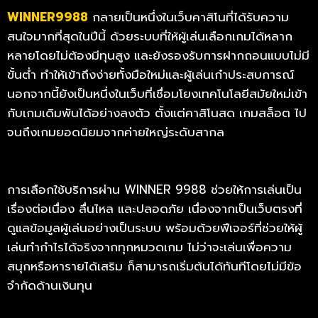
WINNER9988
กลายเป็นหนึ่งในเว็บคาสิโนที่ได้รับความ
สนใจมากที่สุดในปีนี้ ด้วยระบบที่ให้ผู้เล่นเลือกเกมได้หลาก
หลายโดยไม่ต้องมีทุนสูง และยังรองรับการฝากถอนแบบไม่มี
ขั้นต่ำ ทำให้เข้าถึงง่ายทั้งมือใหม่และผู้เล่นเก๋าประสบการณ์
นอกจากนี้ยังเป็นหนึ่งในเว็บที่เชื่อมโยงเทคโนโลยีสมัยใหม่เข้า
กับเกมเดิมพันได้อย่างลงตัว ตั้งแต่คาสิโนสด เกมสล็อต ไป
จนถึงเกมยอดนิยมจากค่ายใหญ่ระดับสากล
การเลือกใช้บริการผ่าน WINNER 9988 ช่วยให้การเล่นเป็น
เรื่องต่อเนื่อง ลื่นไหล และปลอดภัย เนื่องจากเป็นเว็บตรงที่
ดูแลข้อมูลผู้เล่นอย่างเป็นระบบ พร้อมด้วยฟีเจอร์ที่ช่วยให้ผู้
เล่นทำกำไรได้จริงจากทุกหมวดเกม ไม่ว่าจะเล่นเพื่อความ
สนุกหรือหารายได้เสริม ก็สามารถเริ่มต้นได้ทันทีโดยไม่มีข้อ
จำกัดด้านเงินทุน