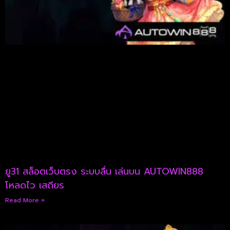
ยู31 สล็อตเว็บตรง ระบบลื่น เล่นบน AUTOWIN888
โหลดไว เสถียร
Read More »