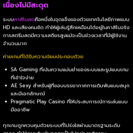
เนื่องไม่มีสะดุด
ระบบ
คาสิโนสด
คือหนึ่งในจุดแข็งของด้วยเทคโนโลยีภาพแบบ
HD และเสียงคมชัด ทำให้ผู้เล่นรู้สึกเหมือนได้อยู่ในคาสิโนจริง
การสตรีมสดมีความเสถียรสูงแม้จะเป็นช่วงเวลาที่มีผู้ใช้งาน
จำนวนมาก
ค่ายเกมที่ได้รับความนิยมประกอบด้วย
SA Gaming ที่เน้นความแม่นยำของระบบและรูปแบบเกม
ที่เข้าใจง่าย
AE Sexy สำหรับผู้ที่ชอบบรรยากาศการเดิมพันแบบสนุก
และมีเอกลักษณ์
Pragmatic Play Casino ที่ให้ประสบการณ์การเล่นแบบ
มืออาชีพ
ทุกเกมถูกควบคุมด้วยระบบที่โปร่งใสผ่านมาตรฐานระดับ