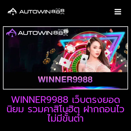
WINNER9988 เว็บตรงยอด
นิยม รวมคาสิโนฮิต ฝากถอนไว
ไม่มีขั้นต่ำ