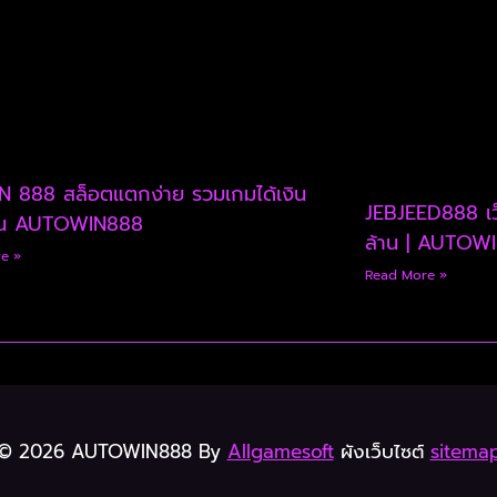
 888 สล็อตแตกง่าย รวมเกมได้เงิน
JEBJEED888 เว
บน AUTOWIN888
ล้าน | AUTOW
e »
Read More »
© 2026 AUTOWIN888 By
Allgamesoft
ผังเว็บไซต์
sitema