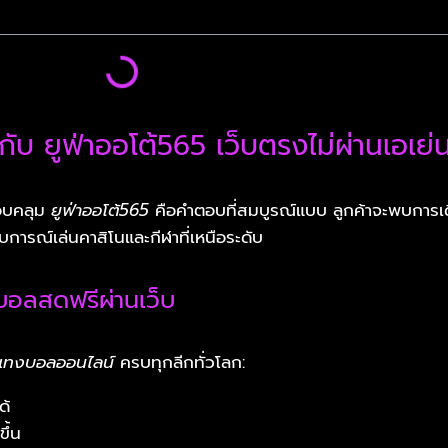
ับ ยูฟ่าออโต้565 เว็บตรงไม่ผ่านเอเย่น
อบคลุม
ยูฟ่าออโต้565
คือคำตอบที่สมบูรณ์แบบ ลูกค้าจะพบการเด
ารณ์เล่นคาสิโนและกีฬาที่เหนือระดับ
ูบอลสดฟรีผ่านเว็บ
ทงบอลออนไลน์
ครบทุกลีกทั่วโลก:
ด้
ึ้น