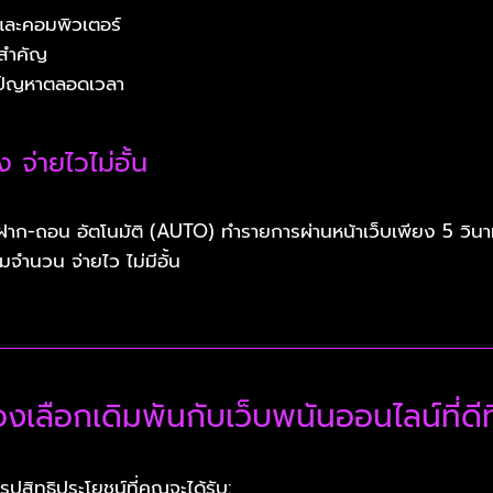
 และคอมพิวเตอร์
์สำคัญ
ก้ปัญหาตลอดเวลา
จ่ายไวไม่อั้น
ีย ฝาก-ถอน อัตโนมัติ (AUTO) ทำรายการผ่านหน้าเว็บเพียง 5 วินาที
จำนวน จ่ายไว ไม่มีอั้น
องเลือกเดิมพันกับเว็บพนันออนไลน์ที่ดีที
ปสิทธิประโยชน์ที่คุณจะได้รับ: