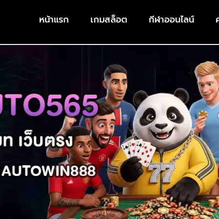
หน้าแรก
เกมสล็อต
กีฬาออนไลน์