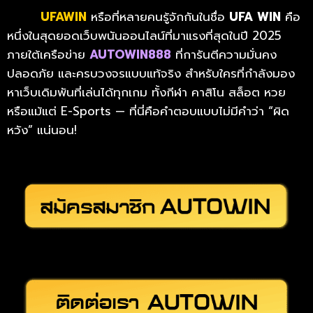
UFAWIN
หรือที่หลายคนรู้จักกันในชื่อ
UFA WIN
คือ
หนึ่งในสุดยอดเว็บพนันออนไลน์ที่มาแรงที่สุดในปี 2025
ภายใต้เครือข่าย
AUTOWIN888
ที่การันตีความมั่นคง
ปลอดภัย และครบวงจรแบบแท้จริง สำหรับใครที่กำลังมอง
หาเว็บเดิมพันที่เล่นได้ทุกเกม ทั้งกีฬา คาสิโน สล็อต หวย
หรือแม้แต่ E-Sports — ที่นี่คือคำตอบแบบไม่มีคำว่า “ผิด
หวัง” แน่นอน!