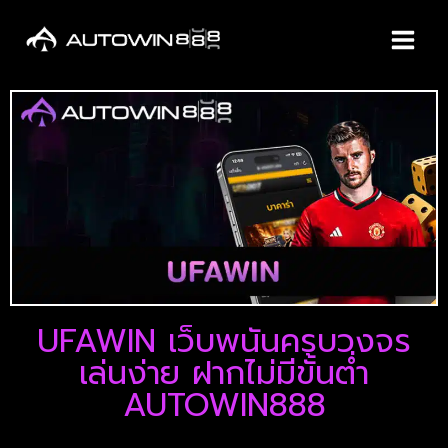
UFAWIN เว็บพนันครบวงจร
เล่นง่าย ฝากไม่มีขั้นต่ำ
AUTOWIN888