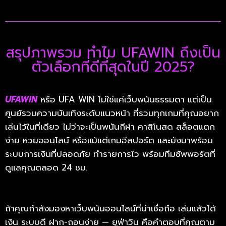
สรุปภาพรวม ทำไม UFAWIN ถึงเป็น
ตัวเลือกที่ดีที่สุดในปี 2025?
UFAWIN
หรือ UFA WIN ไม่ใช่แค่เว็บพนันธรรมดา แต่เป็น
ศูนย์รวมความบันเทิงระดับแนวหน้า ที่รวมทุกเกมที่คุณอยาก
เล่นไว้ในที่เดียว ไม่ว่าจะเป็นพนันกีฬา คาสิโนสด สล็อตแตก
ง่าย หวยออนไลน์ หรือแม้แต่เกมอีสปอร์ต และยังมาพร้อม
ระบบการเงินที่ปลอดภัย ทำรายการไว พร้อมทีมซัพพอร์ตที่
ดูแลคุณตลอด 24 ชม.
ถ้าคุณกำลังมองหาเว็บพนันออนไลน์ที่น่าเชื่อถือ เล่นแล้วได้
เงิน ระบบดี ฝาก-ถอนง่าย — ยูฟ่าวิน คือคำตอบที่คุณตาม