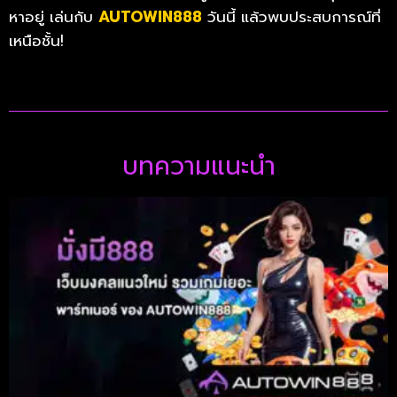
หาอยู่ เล่นกับ
AUTOWIN888
วันนี้ แล้วพบประสบการณ์ที่
เหนือชั้น!
บทความแนะนำ