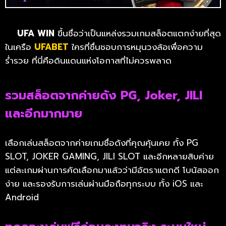
UFA WIN
ขึ้นชื่อว่าเป็นแหล่งรวมเกมสล็อตแตกง่ายที่สุด
ในเครือ
UFABET
ใครที่ชื่นชอบการหมุนวงล้อเพื่อความ
ร่ำรวย ที่นี่คือดินแดนแห่งโอกาสที่ไม่ควรพลาด
รวมสล็อตจากค่ายดัง PG, Joker, JILI
และอีกมากมาย
เลือกเล่นสล็อตจากค่ายเกมชื่อดังที่คุณคุ้นเคย ทั้ง PG
SLOT, JOKER GAMING, JILI SLOT และอีกหลายสิบค่าย
แต่ละเกมผ่านการคัดเลือกมาแล้วว่ามีอัตราแตกดี โบนัสออก
ง่าย และรองรับการเล่นผ่านมือถือทุกระบบ ทั้ง iOS และ
Android