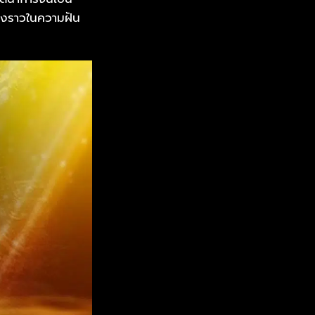
่องราวในความฝัน