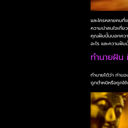
และใครหลายคนที่ชอบ
ความน่าสนใจเกี่ยวก
คุณฝันนั้นบอกควา
อะไร และความฝันนั
ทำนายฝัน 
ทำนายได้ว่า ท่าน
ถูกตําหนิหรือถูกใ