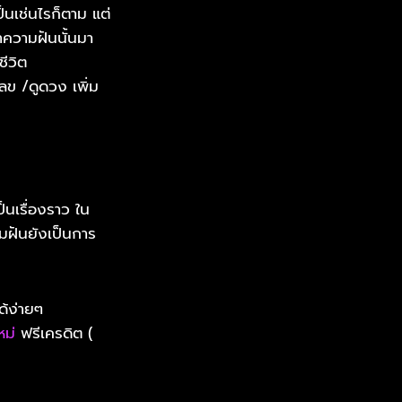
็นเช่นไรก็ตาม แต่
ความฝันนั้นมา
ชีวิต
ข /ดูดวง เพิ่ม
็นเรื่องราว ใน
มฝันยังเป็นการ
ด้ง่ายๆ
หม่
ฟรีเครดิต (