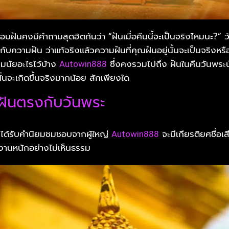
ฝันคงมีคำถามสุดฮิตกันว่า “ฝันเมื่อคืนนี้จะเป็นจริงไหมนะ?” วัน
ับความฝัน ว่าแท้จริงแล้วความฝันที่คุณฝันอยู่นั้นจะเป็นจริงหรือไ
มนัยอะไรไว้บ้าง
ซึ่งคงรวมไปถึง ฝันในคืนวันพระนั
Autowin888
้นจะเกิดขึ้นจริงมากน้อย สักเพียงใด
ฝันตรงกับวันพระ
จะได้รับคำนิยมชมชอบจากผู้ใหญ่
จะมีเกียรติยศชื่อเ
Autowin888
ช้งานหนักอย่างไม่เห็นธรรม