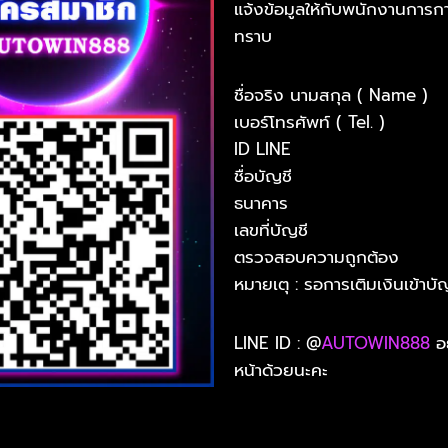
แจ้งข้อมูลให้กับพนักงานการก
ทราบ
ชื่อจริง นามสกุล ( Name )
เบอร์โทรศัพท์ ( Tel. )
ID LINE
ชื่อบัญชี
ธนาคาร
เลขที่บัญชี
ตรวจสอบความถูกต้อง
หมายเตุ : รอการเติมเงินเข้าบัญ
LINE ID : @
AUTOWIN888
อย
หน้าด้วยนะคะ