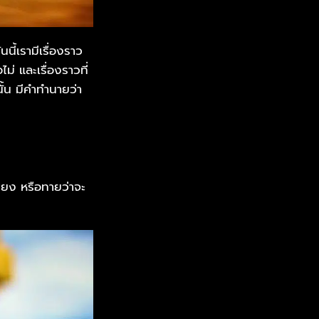
นี้เรามีเรื่องราว
ม่ และเรื่องราวที่
้น มีคำทำนายว่า
สียง หรือทายว่าจะ