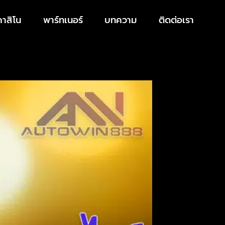
คาสิโน
พาร์ทเนอร์
บทความ
ติดต่อเรา