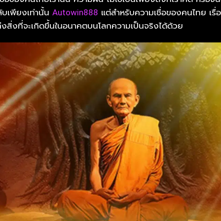
ับเพียงเท่านั้น
แต่สำหรับความเชื่อของคนไทย เรื
Autowin888
งสิ่งที่จะเกิดขึ้นในอนาคตบนโลกความเป็นจริงได้ด้วย