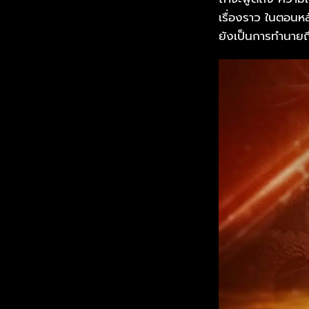
เรื่องราว ในตอนหล
ยังเป็นการทำนายถึ