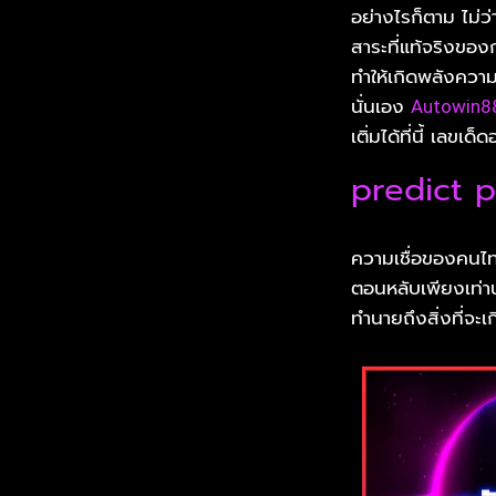
อย่างไรก็ตาม ไม่ว่
สาระที่แท้จริงของ
ทำให้เกิดพลังความค
นั่นเอง
Autowin8
เติ่มได้ที่นี้ เลขเด
predict p
ความเชื่อของคนไทย
ตอนหลับเพียงเท่า
ทำนายถึงสิ่งที่จะ