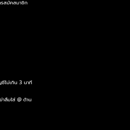
ารสมัคสมาชิก
ชีไม่เกิน 3 นาที
่าลืมใส่ @ ด้าน