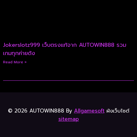
Jokerslotz999 เว็บตรงแท้จาก AUTOWIN888 รวม
เกมทุกค่ายดัง
Read More »
© 2026 AUTOWIN888 By
Allgamesoft
ผังเว็บไซต์
sitemap