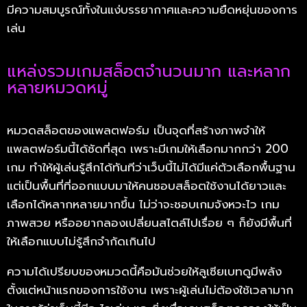
มีความสมบูรณ์ทั้งในแง่บรรยากาศและความยืดหยุ่นของการ
เล่น
แหล่งรวมเกมสล็อตจำนวนมาก และหลาก
หลายหมวดหมู่
หมวดสล็อตของแพลตฟอร์ม เป็นจุดที่สร้างภาพจำให้
แพลตฟอร์มนี้ได้ชัดที่สุด เพราะมีเกมให้เลือกมากกว่า 200
เกม ทำให้ผู้เล่นรู้สึกได้ทันทีว่าเว็บนี้ไม่ได้มีแค่ตัวเลือกพื้นฐาน
แต่เป็นพื้นที่ที่ออกแบบมาให้คนชอบสล็อตใช้งานได้ยาวและ
เลือกได้หลากหลายมากขึ้น ไม่ว่าจะชอบเกมจังหวะไว เกม
ภาพสวย หรืออยากลองเปลี่ยนสไตล์ไปเรื่อย ๆ ก็ยังมีพื้นที่
ให้เลือกแบบไม่รู้สึกจำกัดเกินไป
ความได้เปรียบของหมวดนี้คือมันช่วยให้ลูเซียเบทดูมีพลัง
ตั้งแต่หน้าแรกของการใช้งาน เพราะผู้เล่นไม่ต้องใช้เวลามาก