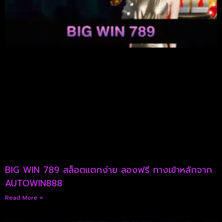
BIG WIN 789 สล็อตแตกง่าย ลองฟรี ทางเข้าหลักจาก
AUTOWIN888
Read More »