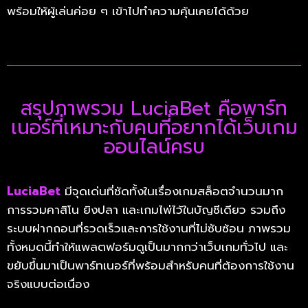
พร้อมให้ผู้เล่นค่อย ๆ เข้าไปทำความคุ้นเคยได้ด้วย
สรุปภาพรวม LuciaBet คือพาร์ท
เนอร์ที่เหมาะกับคนที่อยากได้เว็บเกม
ออนไลน์ครบ
LuciaBet
มีจุดเด่นที่ชัดทั้งในเรื่องเกมสล็อตจำนวนมาก
การรวมคาสิโน ยิงปลา และเกมไพ่ไว้ในบัญชีเดียว รวมถึง
ระบบฝากถอนที่รวดเร็วและการใช้งานที่ไม่ซับซ้อน ภาพรวม
ทั้งหมดนี้ทำให้แพลตฟอร์มดูเป็นมากกว่าเว็บเกมทั่วไป และ
ขยับขึ้นมาเป็นพาร์ทเนอร์ที่พร้อมสำหรับคนที่ต้องการใช้งาน
จริงแบบต่อเนื่อง