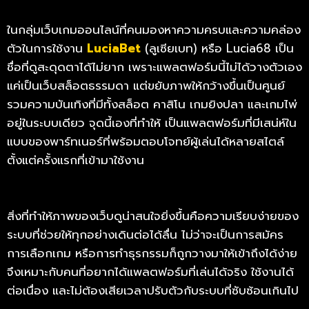
ในกลุ่มเว็บเกมออนไลน์ที่คนมองหาความครบและความคล่อง
ตัวในการใช้งาน
LuciaBet
(ลูเซียเบท) หรือ Lucia68 เป็น
ชื่อที่ดูสะดุดตาได้ไม่ยาก เพราะแพลตฟอร์มนี้ไม่ได้วางตัวเอง
แค่เป็นเว็บสล็อตธรรมดา แต่ขยับภาพให้กว้างขึ้นเป็นศูนย์
รวมความบันเทิงที่มีทั้งสล็อต คาสิโน เกมยิงปลา และเกมไพ่
อยู่ในระบบเดียว จุดนี้เองที่ทำให้ เป็นแพลตฟอร์มที่มีเสน่ห์ใน
แบบของพาร์ทเนอร์ที่พร้อมตอบโจทย์ผู้เล่นได้หลายสไตล์
ตั้งแต่ครั้งแรกที่เข้ามาใช้งาน
สิ่งที่ทำให้ภาพของเว็บดูน่าสนใจยิ่งขึ้นคือความเรียบง่ายของ
ระบบที่ช่วยให้ทุกอย่างเดินต่อได้ลื่น ไม่ว่าจะเป็นการสมัคร
การเลือกเกม หรือการทำธุรกรรมก็ถูกวางมาให้เข้าถึงได้ง่าย
จึงเหมาะกับคนที่อยากได้แพลตฟอร์มที่เล่นได้จริง ใช้งานได้
ต่อเนื่อง และไม่ต้องเสียเวลาปรับตัวกับระบบที่ซับซ้อนเกินไป