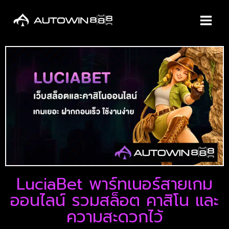
LuciaBet พาร์ทเนอร์สายเกม
ออนไลน์ รวมสล็อต คาสิโน และ
ความสะดวกไว้