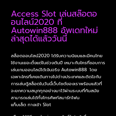
Access Slot เล่นสล๊อตอ
อนไลน์2020 ที่
Autowin888 อัพเดทใหม่
ล่าสุดได้แล้ววันนี้
สล็อตออนไลน์2020 ได้รับความนิยมและมีคนไทย
ใช้งานเยอะตั้งแต่ในช่วงต้นปี เหมาะกับใครที่ชอบการ
เล่นเกมออนไลน์ได้เงินจริง Autowin888
โดย
เฉพาะใครที่เคยเดินทางไปต่างประเทศและติดใจกับ
การเล่นตู้สล็อตในวันนี้เว็บไซต์ของเราพร้อมแล้วที่
จะยกความสนุกทุกอย่างมาไว้ผ่านระบบที่ทันสมัย
สามารถเล่นได้ทั้งโทรศัพท์สมาร์ทโฟน
แท็บเล็ต ทางเข้า Slot