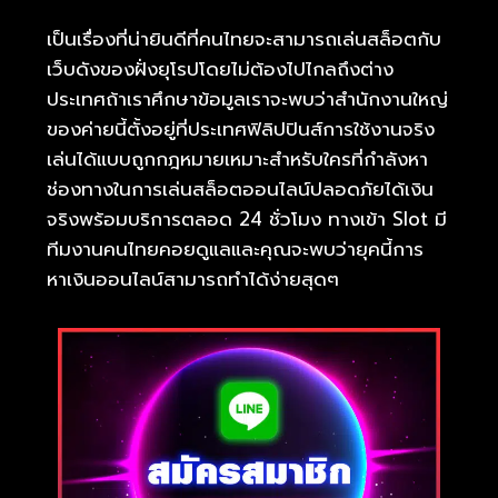
เป็นเรื่องที่น่ายินดีที่คนไทยจะสามารถเล่นสล็อตกับ
เว็บดังของฝั่งยุโรปโดยไม่ต้องไปไกลถึงต่าง
ประเทศถ้าเราศึกษาข้อมูลเราจะพบว่าสำนักงานใหญ่
ของค่ายนี้ตั้งอยู่ที่ประเทศฟิลิปปินส์การใช้งานจริง
เล่นได้แบบถูกกฎหมายเหมาะสำหรับใครที่กำลังหา
ช่องทางในการเล่นสล็อตออนไลน์ปลอดภัยได้เงิน
จริงพร้อมบริการตลอด 24 ชั่วโมง ทางเข้า Slot มี
ทีมงานคนไทยคอยดูแลและคุณจะพบว่ายุคนี้การ
หาเงินออนไลน์สามารถทำได้ง่ายสุดๆ