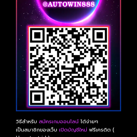
วิธีสำหรับ
สมัครเกมออนไลน์
ได้ง่ายๆ
เป็นสมาชิกของเว็บ
เปิดบัญชีใหม่
ฟรีเครดิต (