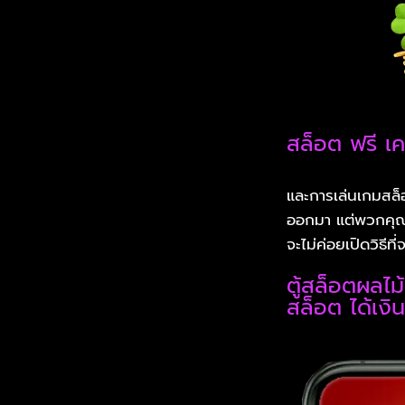
สล็อต ฟรี เ
และการเล่นเกมสล็อ
ออกมา แต่พวกคุณน
จะไม่ค่อยเปิดวิธีท
ตู้สล็อตผลไม
สล็อต ได้เงิ