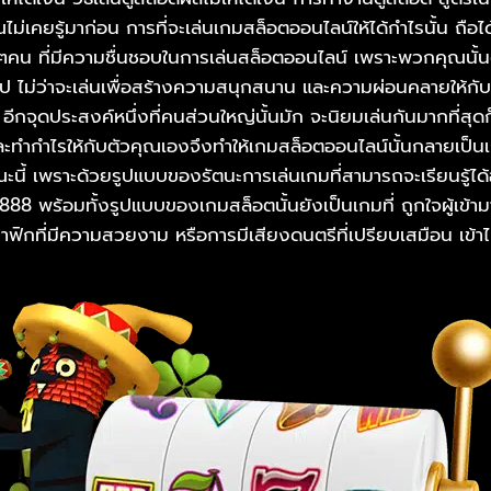
ม่เคยรู้มาก่อน การที่จะเล่นเกมสล็อตออนไลน์ให้ได้กำไรนั้น ถือไ
น ที่มีความชื่นชอบในการเล่นสล็อตออนไลน์ เพราะพวกคุณนั้นต
ไป ไม่ว่าจะเล่นเพื่อสร้างความสนุกสนาน และความผ่อนคลายให้กั
กจุดประสงค์หนึ่งที่คนส่วนใหญ่นั้นมัก จะนิยมเล่นกันมากที่สุดก็
และทำกำไรให้กับตัวคุณเองจึงทำให้เกมสล็อตออนไลน์นั้นกลายเป็นเ
ะนี้ เพราะด้วยรูปแบบของรัตนะการเล่นเกมที่สามารถจะเรียนรู้ได้
8 พร้อมทั้งรูปแบบของเกมสล็อตนั้นยังเป็นเกมที่ ถูกใจผู้เข้าม
ราฟิกที่มีความสวยงาม หรือการมีเสียงดนตรีที่เปรียบเสมือน เข้า