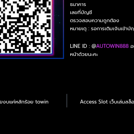
ธนาคาร
เลขที่บัญชี
ตรวจสอบความถูกต้อง
หมายเตุ : รอการเติมเงินเข้าบัญ
LINE ID : @
AUTOWIN888
อย
หน้าด้วยนะคะ
วยงบแค่หลักร้อย towin
Access Slot เว็บเล่นสล็