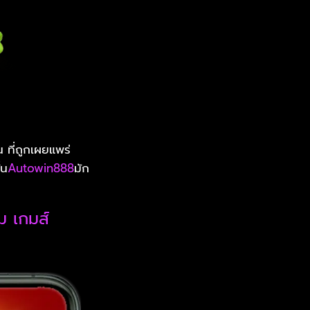
 ที่ถูกเผยแพร่
้น
Autowin888
มัก
ม เกมส์