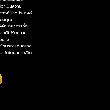
ด้ว่าเป็นความ
่างก็มีจุดประสงค์
บตัวคุณ
คือ ต้องการที่จะ
กมที่ได้รับความ
อย่าง
าใช้บริการกันอย่าง
ไปเล่นในบ่อนคาสิโน