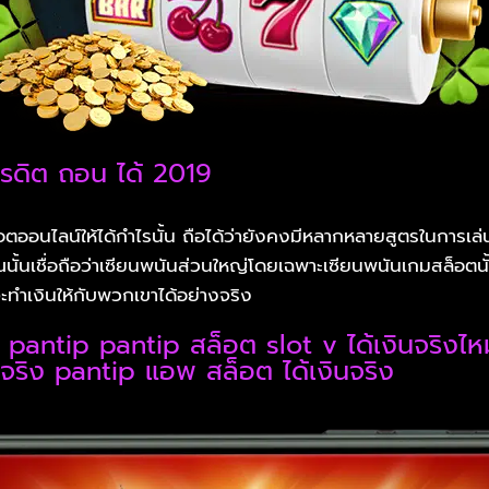
ครดิต ถอน ได้ 2019
ตออนไลน์ให้ได้กำไรนั้น ถือได้ว่ายังคงมีหลากหลายสูตรในการเล่น
ั้นเชื่อถือว่าเซียนพนันส่วนใหญ่โดยเฉพาะเซียนพนันเกมสล็อตนั
ี่จะทำเงินให้กับพวกเขาได้อย่างจริง
้ pantip pantip สล็อต slot v ได้เงินจริงไห
นจริง pantip แอพ สล็อต ได้เงินจริง