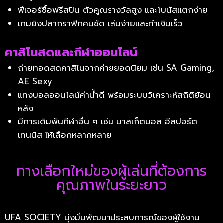
ฟีเจอร์ซื้อฟรีสปิน ตัวคูณรางวัลสูง และโบนัสแตกง่าย
เกมยิงปลากราฟิกคมชัด เล่นง่ายและทำเงินเร็ว
คาสิโนสดและกีฬาออนไลน์
ถ่ายทอดสดคาสิโนจากค่ายยอดนิยม เช่น SA Gaming,
AE Sexy
แทงบอลออนไลน์ค่าน้ำดี พร้อมระบบวิเคราะห์สถิติย้อน
หลัง
มีการเดิมพันกีฬาอื่น ๆ เช่น บาสเก็ตบอล อีสปอร์ต
เทนนิส ให้เลือกหลากหลาย
ทางเลือกใหม่ของผู้เล่นที่ต้องการ
คุณภาพในระยะยาว
UFA SOCIETY มุ่งมั่นพัฒนาประสบการณ์ของผู้ใช้งาน