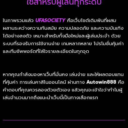
ใช่สำหรับผู้เล่นทุกระดับ
ในภาพรวมแล้ว
UFASOCIETY
คือเว็บไซต์เดิมพันที่ผสม
ผสานระหว่างความทันสมัย ความปลอดภัย และความบันเทิง
ได้อย่างลงตัว เหมาะสำหรับทั้งมือใหม่และผู้เล่นประจำ ด้วย
ระบบที่รองรับการใช้งานง่าย เกมหลากหลาย โปรโมชั่นคุ้มค่า
และทีมซัพพอร์ตที่ใส่ใจรายละเอียดในทุกจุด
หากคุณกำลังมองหาเว็บที่มั่นคง เล่นง่าย และให้ผลตอบแทน
ที่คุ้มค่า การเล่นคาสิโนออนไลน์ ผ่านทาง
Autowin888
คือ
คำตอบที่คุณควรลองด้วยตัวเอง แล้วคุณจะเข้าใจว่าทำไมผู้
เล่นจำนวนมากถึงแนะนำเว็บนี้เป็นทางเลือกแรก