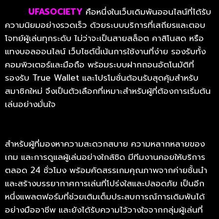
UFASOCIETY
คือหนึ่งในเว็บเดิมพันออนไลน์ที่ได้รับ
ความนิยมอย่างรวดเร็ว ด้วยระบบบริการที่เสถียรและตอบ
โจทย์ผู้เล่นทุกระดับ ไม่ว่าจะเป็นสายสล็อต คาสิโนสด หรือ
แทงบอลออนไลน์ เว็บไซต์นี้เน้นการใช้งานที่ง่าย รองรับทั้ง
คอมพิวเตอร์และมือถือ พร้อมระบบฝากถอนอัตโนมัติที่
รองรับ True Wallet และโปรโมชั่นต้อนรับสุดคุ้มสำหรับ
สมาชิกใหม่ จึงเป็นตัวเลือกที่เหมาะสำหรับผู้ที่ต้องการเริ่มต้น
เล่นอย่างมั่นใจ
สำหรับผู้ที่มองหาความสะดวกสบาย ความหลากหลายของ
เกม และการดูแลผู้เล่นอย่างใกล้ชิด มีทีมงานคอยให้บริการ
ตลอด 24 ชั่วโมง พร้อมคัดสรรเกมคุณภาพจากค่ายชั้นนำ
และสร้างบรรยากาศการเล่นที่โปร่งใสและปลอดภัย เป็นอีก
หนึ่งแพลตฟอร์มที่ช่วยเติมเต็มประสบการณ์การเดิมพันได้
อย่างมืออาชีพ และยังได้รับความไว้วางใจจากกลุ่มผู้เล่นที่