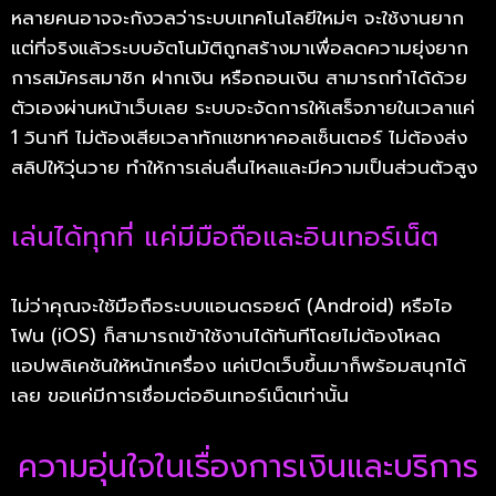
หลายคนอาจจะกังวลว่าระบบเทคโนโลยีใหม่ๆ จะใช้งานยาก
แต่ที่จริงแล้วระบบอัตโนมัติถูกสร้างมาเพื่อลดความยุ่งยาก
การสมัครสมาชิก ฝากเงิน หรือถอนเงิน สามารถทำได้ด้วย
ตัวเองผ่านหน้าเว็บเลย ระบบจะจัดการให้เสร็จภายในเวลาแค่
1 วินาที ไม่ต้องเสียเวลาทักแชทหาคอลเซ็นเตอร์ ไม่ต้องส่ง
สลิปให้วุ่นวาย ทำให้การเล่นลื่นไหลและมีความเป็นส่วนตัวสูง
เล่นได้ทุกที่ แค่มีมือถือและอินเทอร์เน็ต
ไม่ว่าคุณจะใช้มือถือระบบแอนดรอยด์ (Android) หรือไอ
โฟน (iOS) ก็สามารถเข้าใช้งานได้ทันทีโดยไม่ต้องโหลด
แอปพลิเคชันให้หนักเครื่อง แค่เปิดเว็บขึ้นมาก็พร้อมสนุกได้
เลย ขอแค่มีการเชื่อมต่ออินเทอร์เน็ตเท่านั้น
ความอุ่นใจในเรื่องการเงินและบริการ