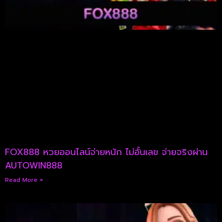
FOX888 หวยออนไลน์จ่ายหนัก ไม่อั้นเลข จ่ายจริงผ่าน
AUTOWIN888
Read More »