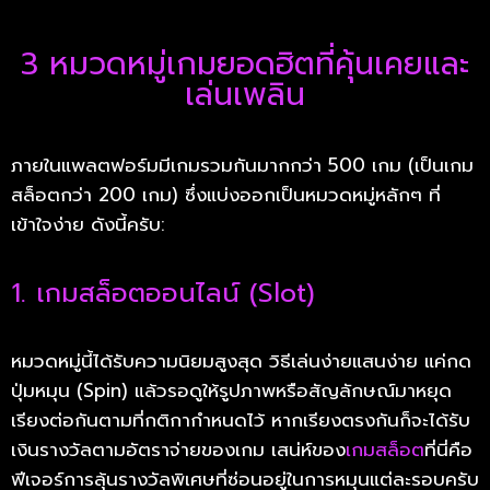
3 หมวดหมู่เกมยอดฮิตที่คุ้นเคยและ
เล่นเพลิน
ภายในแพลตฟอร์มมีเกมรวมกันมากกว่า 500 เกม (เป็นเกม
สล็อตกว่า 200 เกม) ซึ่งแบ่งออกเป็นหมวดหมู่หลักๆ ที่
เข้าใจง่าย ดังนี้ครับ:
1. เกมสล็อตออนไลน์ (Slot)
หมวดหมู่นี้ได้รับความนิยมสูงสุด วิธีเล่นง่ายแสนง่าย แค่กด
ปุ่มหมุน (Spin) แล้วรอดูให้รูปภาพหรือสัญลักษณ์มาหยุด
เรียงต่อกันตามที่กติกากำหนดไว้ หากเรียงตรงกันก็จะได้รับ
เงินรางวัลตามอัตราจ่ายของเกม เสน่ห์ของ
เกมสล็อต
ที่นี่คือ
ฟีเจอร์การลุ้นรางวัลพิเศษที่ซ่อนอยู่ในการหมุนแต่ละรอบครับ