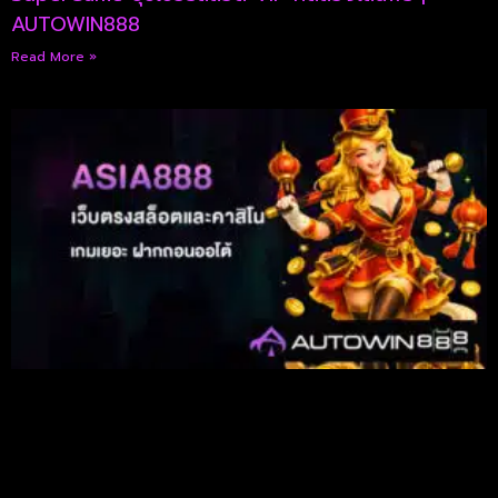
AUTOWIN888
Read More »