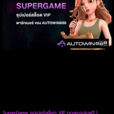
SuperGame ซุปเปอร์สล็อต VIP ทดลองเล่นฟรี |