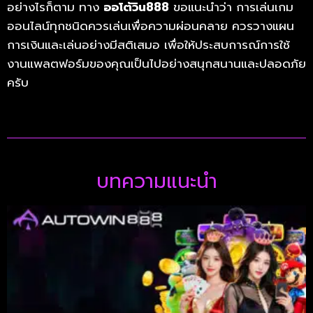
อย่างไรก็ตาม ทาง
ออโต้วิน888
ขอแนะนำว่า การเล่นเกม
ออนไลน์ทุกชนิดควรเล่นเพื่อความผ่อนคลาย ควรวางแผน
การเงินและเล่นอย่างมีสติเสมอ เพื่อให้ประสบการณ์การใช้
งานแพลตฟอร์มของคุณเป็นไปอย่างสนุกสนานและปลอดภัย
ครับ
บทความแนะนำ