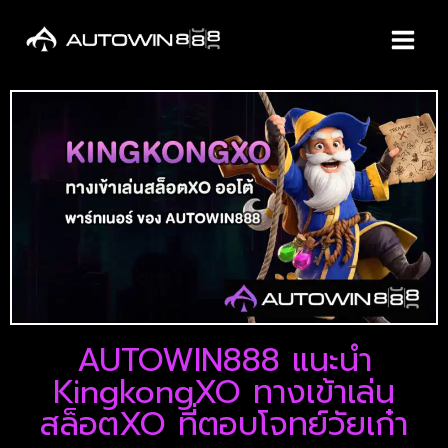
AUTOWIN888 แนะนำ
KingkongXO ทางเข้าเล่น
สล็อตXO ที่ตอบโจทย์วัยเก๋า