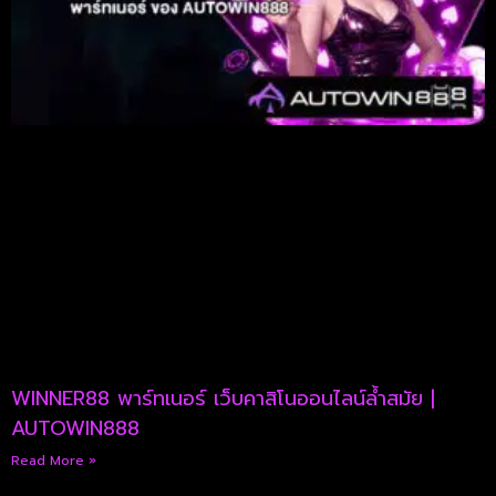
WINNER88 พาร์ทเนอร์ เว็บคาสิโนออนไลน์ล้ำสมัย |
AUTOWIN888
Read More »