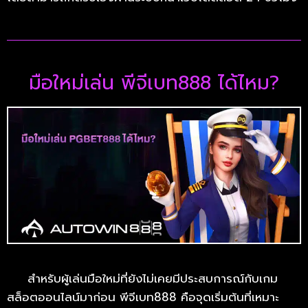
มือใหม่เล่น พีจีเบท888 ได้ไหม?
สำหรับผู้เล่นมือใหม่ที่ยังไม่เคยมีประสบการณ์กับเกม
สล็อตออนไลน์มาก่อน พีจีเบท888 คือจุดเริ่มต้นที่เหมาะ