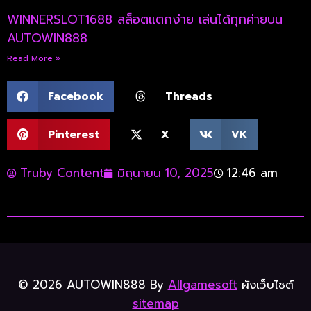
WINNERSLOT1688 สล็อตแตกง่าย เล่นได้ทุกค่ายบน
AUTOWIN888
Read More »
Facebook
Threads
Pinterest
X
VK
Truby Content
มิถุนายน 10, 2025
12:46 am
© 2026 AUTOWIN888 By
Allgamesoft
ผังเว็บไซต์
sitemap