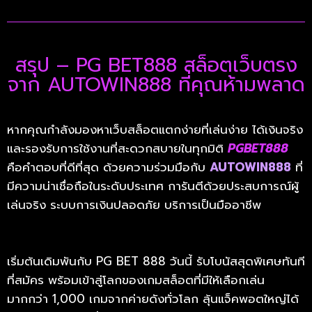
สรุป – PG BET888 สล็อตเว็บตรง
จาก AUTOWIN888 ที่คุณห้ามพลาด
หากคุณกำลังมองหาเว็บสล็อตแตกง่ายที่เล่นง่าย ได้เงินจริง
และรองรับการใช้งานที่สะดวกสบายในทุกมิติ
PGBET888
คือคำตอบที่ดีที่สุด ด้วยความร่วมมือกับ
AUTOWIN888
ที่
มีความน่าเชื่อถือในระดับประเทศ การันตีด้วยประสบการณ์ผู้
เล่นจริง ระบบการเงินปลอดภัย บริการเป็นมืออาชีพ
เริ่มต้นเดิมพันกับ PG BET 888 วันนี้ รับโบนัสสุดพิเศษทันที
ที่สมัคร พร้อมเข้าสู่โลกของเกมสล็อตที่มีให้เลือกเล่น
มากกว่า 1,000 เกมจากค่ายดังทั่วโลก ลุ้นแจ็คพอตใหญ่ได้