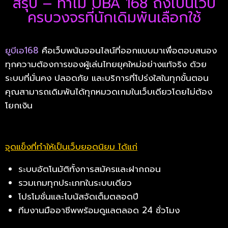
สรุป – ทำไม UBA 168 ถึงเป็นเว็บ
ครบวงจรที่นักเดิมพันเลือกใช้
ยูบีเอ168
คือเว็บพนันออนไลน์ที่ออกแบบมาเพื่อตอบสนอง
ทุกความต้องการของผู้เล่นไทยยุคใหม่อย่างแท้จริง ด้วย
ระบบที่มั่นคง ปลอดภัย และบริการที่โปร่งใสในทุกขั้นตอน
คุณสามารถเดิมพันได้ทุกหมวดเกมในเว็บเดียวโดยไม่ต้อง
โยกเงิน
จุดแข็งที่ทำให้เป็นเว็บยอดนิยม ได้แก่
ระบบอัตโนมัติทั้งการสมัครและฝากถอน
รวมเกมทุกประเภทในระบบเดียว
โปรโมชั่นและโบนัสจัดเต็มตลอดปี
ทีมงานมืออาชีพพร้อมดูแลตลอด 24 ชั่วโมง