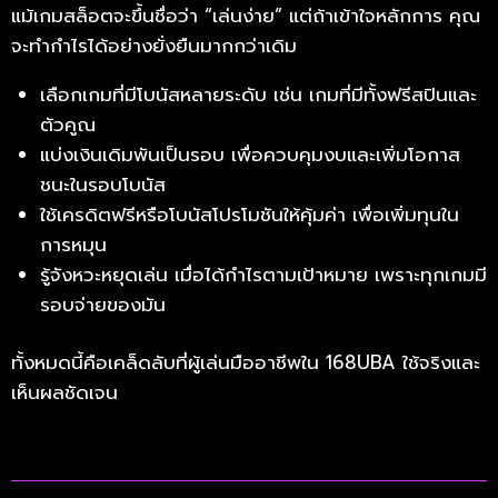
แม้เกมสล็อตจะขึ้นชื่อว่า “เล่นง่าย” แต่ถ้าเข้าใจหลักการ คุณ
จะทำกำไรได้อย่างยั่งยืนมากกว่าเดิม
เลือกเกมที่มีโบนัสหลายระดับ เช่น เกมที่มีทั้งฟรีสปินและ
ตัวคูณ
แบ่งเงินเดิมพันเป็นรอบ เพื่อควบคุมงบและเพิ่มโอกาส
ชนะในรอบโบนัส
ใช้เครดิตฟรีหรือโบนัสโปรโมชันให้คุ้มค่า เพื่อเพิ่มทุนใน
การหมุน
รู้จังหวะหยุดเล่น เมื่อได้กำไรตามเป้าหมาย เพราะทุกเกมมี
รอบจ่ายของมัน
ทั้งหมดนี้คือเคล็ดลับที่ผู้เล่นมืออาชีพใน 168UBA ใช้จริงและ
เห็นผลชัดเจน