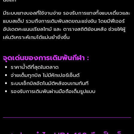
มีระบบแทงบอลที่ใช้งานง่าย รองรับการแทงทั้งแบบเดี่ยวและ
แบบสเต็ป รวมถึงการเดิมพันสดขณะแข่งขัน โดยมีฟีเจอร์
อัปเดตคะแนนเรียลไทม์ และ ตารางสถิติย้อนหลัง ช่วยให้ผู้
เล่นวิเคราะห์เกมได้แม่นยำยิ่งขึ้น
จุดเด่นของการเดิมพันกีฬา :
ราคาน้ำดีที่สุดในตลาด
จ่ายเต็มทุกบิล ไม่มีหักเปอร์เซ็นต์
ระบบเช็กบิลอัตโนมัติหลังจบเกมทันที
รองรับการเดิมพันผ่านมือถือเต็มรูปแบบ