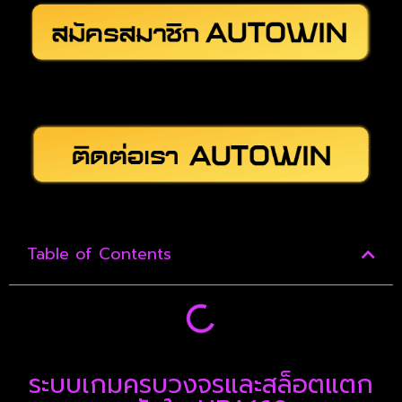
Table of Contents
ระบบเกมครบวงจรและสล็อตแตก