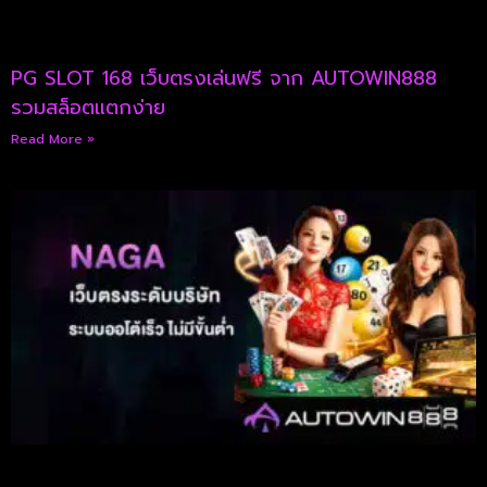
PG SLOT 168 เว็บตรงเล่นฟรี จาก AUTOWIN888
รวมสล็อตแตกง่าย
Read More »