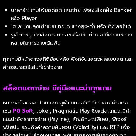
บาคาร่า: เกมไพ่ยอดฮิต เล่นง่าย เพียงเลือกฝั่ง Banker
หรือ Player
ไฮโล: เกมลูกเต๋าแบบไทย ๆ แทงสูง-ต่ำ หรือเต็งเลขก็ได้
รูเล็ต: หมุนวงล้อทายตัวเลขหรือโซนต่าง ๆ มีความหลาก
หลายในการวางเดิมพัน
ทุกเกมมีหน้าต่างสถิติย้อนหลัง ฟังก์ชันแสดงผลแบบสด และ
คำอธิบายวิธีเล่นที่เข้าใจง่าย
สล็อตแตกง่าย มีคู่มือแนะนำทุกเกม
หมวดสล็อตออนไลน์ของ ยูฟ่าเบทออโต้ มีเกมจากค่ายดัง
เช่น
PG Soft
, Joker, Pragmatic Play ซึ่งแต่ละเกมจะมีคำ
แนะนำอัตราการจ่าย (Payline), สัญลักษณ์พิเศษ, ฟีเจอร์
ฟรีสปิน รวมถึงค่าความผันผวน (Volatility) และ RTP เพื่อ
ช่วยให้มือใหม่เลือกเกมที่เหมาะกับสไตล์การเล่นของตัวเอง