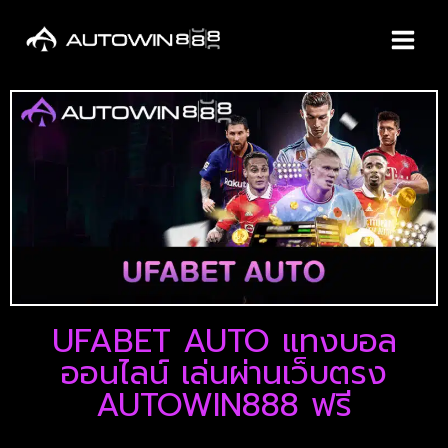
UFABET AUTO แทงบอล
ออนไลน์ เล่นผ่านเว็บตรง
AUTOWIN888 ฟรี