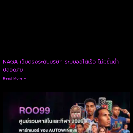
NAGA เว็บตรงระดับบริษัท ระบบออโต้เร็ว ไม่มีขั้นต่ำ
ปลอดภัย
Read More »