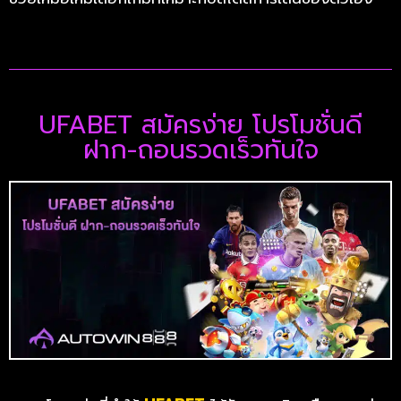
UFABET สมัครง่าย โปรโมชั่นดี
ฝาก-ถอนรวดเร็วทันใจ