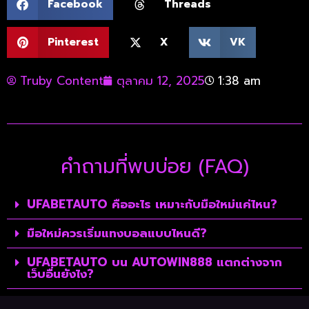
Facebook
Threads
Pinterest
X
VK
Truby Content
ตุลาคม 12, 2025
1:38 am
คำถามที่พบบ่อย (FAQ)
UFABETAUTO คืออะไร เหมาะกับมือใหม่แค่ไหน?
มือใหม่ควรเริ่มแทงบอลแบบไหนดี?
UFABETAUTO บน AUTOWIN888 แตกต่างจาก
เว็บอื่นยังไง?