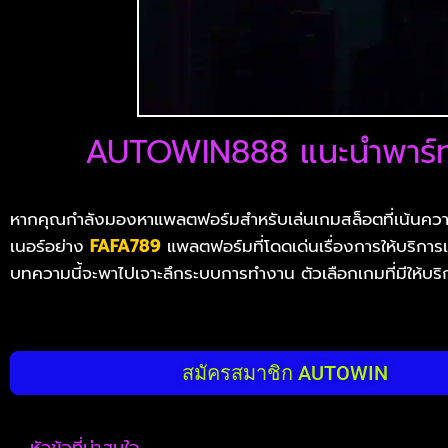
AUTOWIN888 แนะนำพาร์ทเ
หากคุณกำลังมองหาแพลตฟอร์มสำหรับเล่นเกมสล็อตที่เน้นคว
เนอร์อย่าง
FAFA789
แพลตฟอร์มที่โดดเด่นเรื่องการให้บริการ
บทความนี้จะพาไปเจาะลึกระบบการทำงาน ตัวเลือกเกมที่มีให้บริก
สมัครสมาชิก AUTOWIN
หัวข้อที่น่าสนใจ