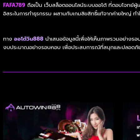
FAFA789
ถือเป็น เว็บสล็อตออนไลน์ระบบออโต้ ที่ตอบโจทย์ผู้เ
อิสระในการทำธุรกรรม ผสานกับเกมลิขสิทธิ์แท้จากค่ายใหญ่ ทำใ
ทาง
ออโต้วิน888
นำเสนอข้อมูลนี้เพื่อให้เห็นภาพรวมอย่างรอบ
งบประมาณอย่างรอบคอบ เพื่อประสบการณ์ที่สนุกและปลอดภั