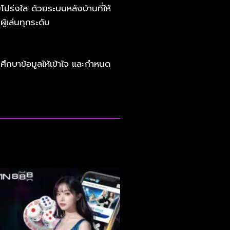
ปร่งใส ด้วยระบบหลังบ้านที่ให้
้เล่นทุกระดับ
 ศึกษาข้อมูลให้เข้าใจ และกำหนด