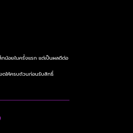
็กน้อยในครั้งแรก แต่เป็นผลดีต่อ
ดให้ครบถ้วนก่อนรับสิทธิ์
9