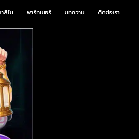
คาสิโน
พาร์ทเนอร์
บทความ
ติดต่อเรา