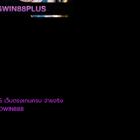
เว็บตรงเกมครบ จ่ายจริง
UTOWIN888