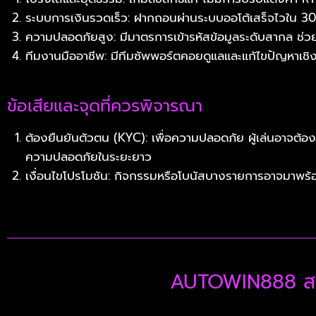
ระบบการเงินรวดเร็ว: ฝากถอนผ่านระบบออโต้เสร็จไวใน 30
ความปลอดภัยสูง: มีมาตรการเข้ารหัสข้อมูลระดับสากล ช่วยป
ทีมงานมืออาชีพ: มีทีมซัพพอร์ตคอยดูแลและแก้ไขปัญหาเชิ
ข้อเสียและจุดที่ควรพิจารณา
ต้องยืนยันตัวตน (KYC): เพื่อความปลอดภัย ผู้เล่นอาจต้องผ
ความปลอดภัยในระยะยาว
เงื่อนไขโปรโมชัน: กิจกรรมหรือโบนัสบางรายการอาจมาพร้อมเ
AUTOWIN888 สร