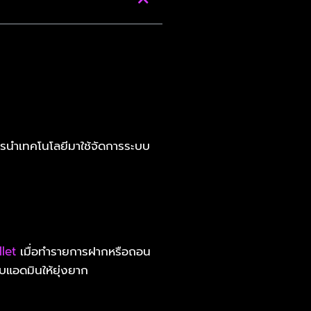
รนำเทคโนโลยีมาใช้จัดการระบบ
let
เมื่อทำรายการฝากหรือถอน
บแอดมินให้ยุ่งยาก