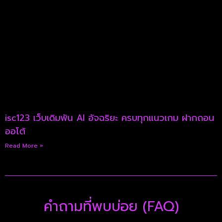
isc123 เว็บเดิมพัน AI อัจฉริยะ ครบทุกแนวเกม ฝากถอน
ออโต้
Read More »
คำถามที่พบบ่อย (FAQ)