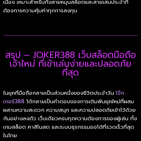
เนื่อง เหมาะสำหรับทั้งสายหมุนสล็อตและสายเล่นประจำที่
ต้องการความคุ้มค่าทุกการลงทุน
สรุป – JOKER388 เว็บสล็อตมือถือ
เจ้าใหม่ ที่เข้าเล่นง่ายและปลอดภัย
ที่สุด
ในยุคที่มือถือกลายเป็นส่วนหนึ่งของชีวิตประจำวัน
โจ๊ก
เกอร์388
ได้กลายเป็นคำตอบของการเดิมพันยุคใหม่ที่ผสม
ผสานความสะดวก ความสนุก และความปลอดภัยเข้าไว้ด้วย
กันอย่างลงตัว เว็บเดียวครบทุกความต้องการของผู้เล่น ทั้ง
เกมสล็อต คาสิโนสด และระบบธุรกรรมออโต้ที่รวดเร็วที่สุด
ในไทย