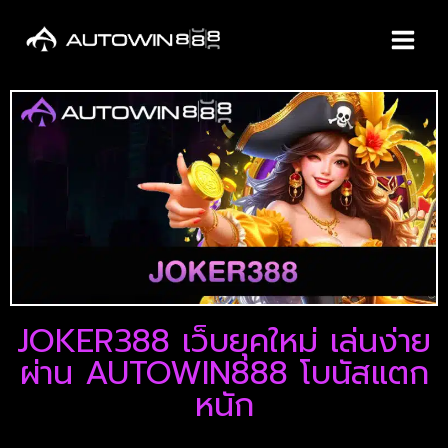
JOKER388 เว็บยุคใหม่ เล่นง่าย
ผ่าน AUTOWIN888 โบนัสแตก
หนัก