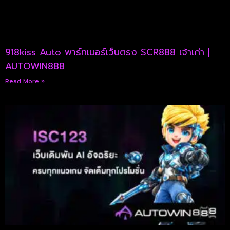
918kiss Auto พาร์ทเนอร์เว็บตรง SCR888 เจ้าเก่า |
AUTOWIN888
Read More »