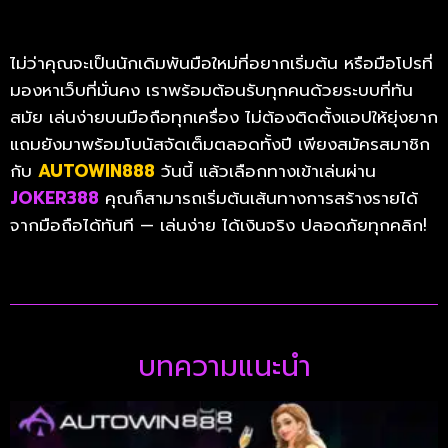
ไม่ว่าคุณจะเป็นนักเดิมพันมือใหม่ที่อยากเริ่มต้น หรือมือโปรที่
มองหาเว็บที่มั่นคง เราพร้อมต้อนรับทุกคนด้วยระบบที่ทัน
สมัย เล่นง่ายบนมือถือทุกเครื่อง ไม่ต้องติดตั้งแอปให้ยุ่งยาก
แถมยังมาพร้อมโบนัสจัดเต็มตลอดทั้งปี เพียงสมัครสมาชิก
กับ
AUTOWIN888
วันนี้ แล้วเลือกทางเข้าเล่นผ่าน
JOKER388
คุณก็สามารถเริ่มต้นเส้นทางการสร้างรายได้
จากมือถือได้ทันที — เล่นง่าย ได้เงินจริง ปลอดภัยทุกคลิก!
บทความแนะนำ