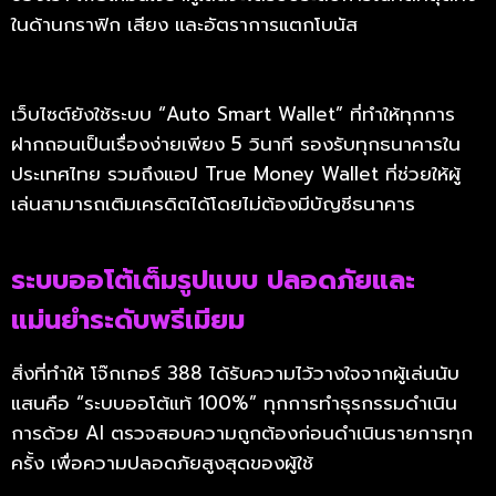
ในด้านกราฟิก เสียง และอัตราการแตกโบนัส
เว็บไซต์ยังใช้ระบบ “Auto Smart Wallet” ที่ทำให้ทุกการ
ฝากถอนเป็นเรื่องง่ายเพียง 5 วินาที รองรับทุกธนาคารใน
ประเทศไทย รวมถึงแอป True Money Wallet ที่ช่วยให้ผู้
เล่นสามารถเติมเครดิตได้โดยไม่ต้องมีบัญชีธนาคาร
ระบบออโต้เต็มรูปแบบ ปลอดภัยและ
แม่นยำระดับพรีเมียม
สิ่งที่ทำให้ โจ๊กเกอร์ 388 ได้รับความไว้วางใจจากผู้เล่นนับ
แสนคือ “ระบบออโต้แท้ 100%” ทุกการทำธุรกรรมดำเนิน
การด้วย AI ตรวจสอบความถูกต้องก่อนดำเนินรายการทุก
ครั้ง เพื่อความปลอดภัยสูงสุดของผู้ใช้