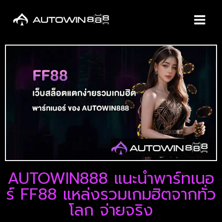
AUTOWIN888 แนะนำพาร์ทเนอ
ร์ FF88 แหล่งรวมเกมฮิตจากทั่ว
โลก จ่ายจริง