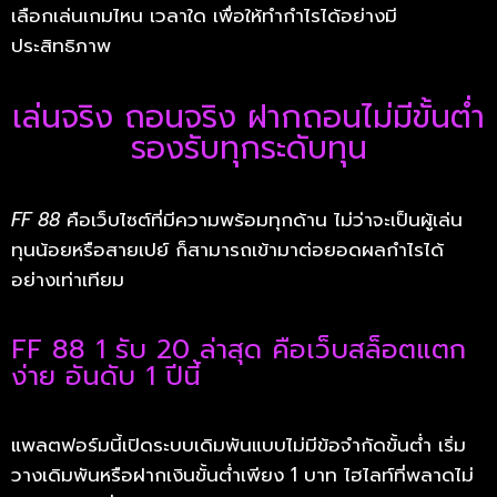
เลือกเล่นเกมไหน เวลาใด เพื่อให้ทำกำไรได้อย่างมี
ประสิทธิภาพ
เล่นจริง ถอนจริง ฝากถอนไม่มีขั้นต่ำ
รองรับทุกระดับทุน
FF 88
คือเว็บไซต์ที่มีความพร้อมทุกด้าน ไม่ว่าจะเป็นผู้เล่น
ทุนน้อยหรือสายเปย์ ก็สามารถเข้ามาต่อยอดผลกำไรได้
อย่างเท่าเทียม
FF 88 1 รับ 20 ล่าสุด คือเว็บสล็อตแตก
ง่าย อันดับ 1 ปีนี้
แพลตฟอร์มนี้เปิดระบบเดิมพันแบบไม่มีข้อจำกัดขั้นต่ำ เริ่ม
วางเดิมพันหรือฝากเงินขั้นต่ำเพียง 1 บาท ไฮไลท์ที่พลาดไม่