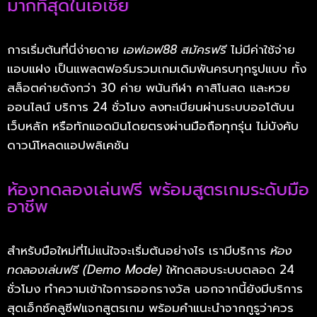
มากที่สุดในเอเชีย
การเริ่มต้นที่นี่ง่ายดาย
เอฟเอฟ88 สมัครฟรี
ไม่มีค่าใช้จ่าย
แอบแฝง เป็นแพลตฟอร์มรวมเกมเดิมพันครบทุกรูปแบบ ทั้ง
สล็อตค่ายดังกว่า 30 ค่าย พนันกีฬา คาสิโนสด และหวย
ออนไลน์ บริการ 24 ชั่วโมง ลงทะเบียนผ่านระบบออโต้บน
เว็บหลัก หรือทักแอดมินโดยตรงผ่านมือถือทุกรุ่น ไม่บังคับ
ดาวน์โหลดแอปพลิเคชัน
ห้องทดลองเล่นฟรี พร้อมสูตรเกมระดับมือ
อาชีพ
สำหรับมือใหม่ที่ไม่แน่ใจจะเริ่มต้นอย่างไร เรามีบริการ
ห้อง
ทดลองเล่นฟรี (Demo Mode)
ให้ทดสอบระบบตลอด 24
ชั่วโมง ทำความเข้าใจการออกรางวัล นอกจากนี้ยังมีบริการ
สุดเอ็กซ์คลูซีฟแจกสูตรเกม พร้อมคำแนะนำจากกูรูว่าควร