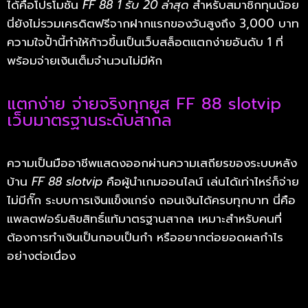
ได้คือโปรโมชั่น
FF 88 1 รับ 20 ล่าสุด
สำหรับสมาชิกทุนน้อย
นี่ยังไม่รวมเครดิตฟรีจากฝากแรกของวันสูงถึง 3,000 บาท
ความใจป้ำนี้ทำให้ก้าวขึ้นเป็นเว็บสล็อตแตกง่ายอันดับ 1 ที่
พร้อมจ่ายเงินเต็มจำนวนไม่มีหัก
แตกง่าย จ่ายจริงทุกยูส FF 88 slotvip
เว็บมาตรฐานระดับสากล
ความเป็นมืออาชีพแสดงออกผ่านความเสถียรของระบบหลัง
บ้าน
FF 88 slotvip
คือผู้นำเกมออนไลน์ เล่นได้เท่าไหร่ก็จ่าย
ไม่มีกั๊ก ระบบการเงินแข็งแกร่ง ถอนเงินได้ครบทุกบาท นี่คือ
แพลตฟอร์มลิขสิทธิ์แท้มาตรฐานสากล เหมาะสำหรับคนที่
ต้องการทำเงินเป็นกอบเป็นกำ หรืออยากต่อยอดผลกำไร
อย่างต่อเนื่อง