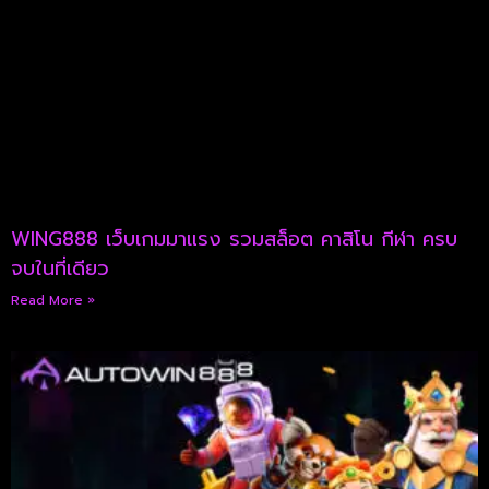
WING888 เว็บเกมมาแรง รวมสล็อต คาสิโน กีฬา ครบ
จบในที่เดียว
Read More »