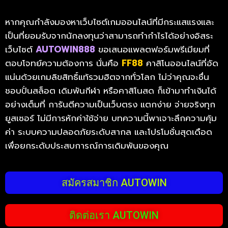
หากคุณกำลังมองหาเว็บไซต์เกมออนไลน์ที่มีกระแสแรงและ
เป็นที่ยอมรับจากนักลงทุนว่าสามารถทำกำไรได้อย่างอิสระ
เว็บไซต์
AUTOWIN888
ขอเสนอแพลตฟอร์มพรีเมียมที่
ตอบโจทย์ความต้องการ นั่นคือ
FF88
คาสิโนออนไลน์ที่อัด
แน่นด้วยเกมลิขสิทธิ์แท้รวมฮิตจากทั่วโลก ไม่ว่าคุณจะชื่น
ชอบปั่นสล็อต เดิมพันกีฬา หรือคาสิโนสด ก็เข้ามาทำเงินได้
อย่างเต็มที่ การันตีความเป็นเว็บตรง แตกง่าย จ่ายจริงทุก
ยูสเซอร์ ไม่มีการหักค่าใช้จ่าย บทความนี้พาเจาะลึกความคุ้ม
ค่า ระบบความปลอดภัยระดับสากล และโปรโมชั่นสุดเดือด
เพื่อยกระดับประสบการณ์การเดิมพันของคุณ
สมัครสมาชิก AUTOWIN
ติดต่อเรา AUTOWIN