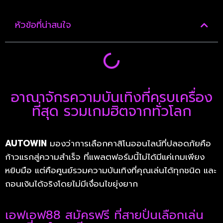
หัวข้อที่น่าสนใจ
อาณาจักรความบันเทิงที่ครบเครื่อง
ที่สุด รวมเกมฮิตจากทั่วโลก
AUTOWIN
มองว่าการเลือกคาสิโนออนไลน์ที่ปลอดภัยคือ
ก้าวแรกสู่ความสำเร็จ ที่แพลตฟอร์มนี้ไม่ได้มีแค่เกมเพียง
หยิบมือ แต่คือศูนย์รวมความบันเทิงที่คุณเล่นได้ทุกชนิด และ
ถอนเงินได้จริงโดยไม่มีเงื่อนไขยุ่งยาก
เอฟเอฟ88 สมัครฟรี ที่สายปั่นเลือกเล่น