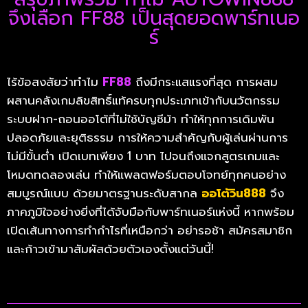
จึงเลือก FF88 เป็นสุดยอดพาร์ทเนอ
ร์
ไร้ข้อสงสัยว่าทำไม
FF88
ถึงมีกระแสแรงที่สุด การผสม
ผสานคลังเกมลิขสิทธิ์แท้ครบทุกประเภทเข้ากับนวัตกรรม
ระบบฝาก-ถอนออโต้ที่ไม่ใช้บัญชีม้า ทำให้ทุกการเดิมพัน
ปลอดภัยและยุติธรรม การให้ความสำคัญกับผู้เล่นผ่านการ
ไม่มีขั้นต่ำ เปิดเบทเพียง 1 บาท ไปจนถึงแจกสูตรเกมและ
โหมดทดลองเล่น ทำให้แพลตฟอร์มตอบโจทย์ทุกคนอย่าง
สมบูรณ์แบบ ด้วยมาตรฐานระดับสากล
ออโต้วิน888
จึง
ภาคภูมิใจอย่างยิ่งที่ได้จับมือกับพาร์ทเนอร์แห่งนี้ หากพร้อม
เปิดเส้นทางการทำกำไรที่เหนือกว่า อย่ารอช้า สมัครสมาชิก
และก้าวเข้ามาสัมผัสด้วยตัวเองตั้งแต่วันนี้!