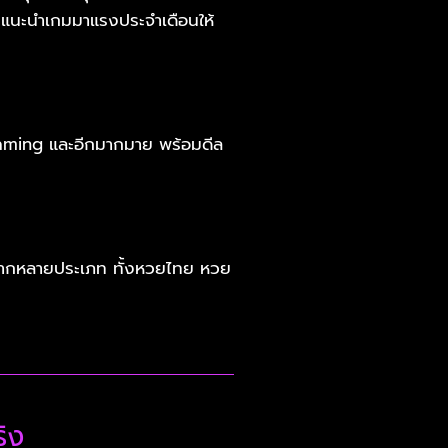
้อมแนะนำเกมมาแรงประจำเดือนให้
Gaming และอีกมากมาย พร้อมดีล
์หลากหลายประเภท ทั้งหวยไทย หวย
ิง