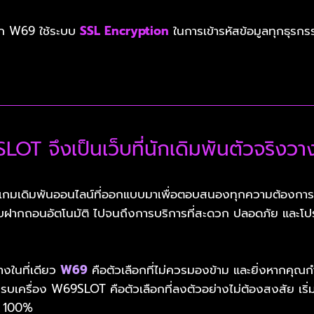
แรก W69 ใช้ระบบ
SSL Encryption
ในการเข้ารหัสข้อมูลทุกธุรกร
OT จึงเป็นเว็บที่นักเดิมพันตัวจริงวา
มเกมเดิมพันออนไลน์ที่ออกแบบมาเพื่อตอบสนองทุกความต้องการข
บฝากถอนอัตโนมัติ ไปจนถึงการบริการที่สะดวก ปลอดภัย และโป
่างในที่เดียว
W69
คือตัวเลือกที่ไม่ควรมองข้าม และยิ่งหากคุณกำ
ครบเครื่อง W69SLOT คือตัวเลือกที่ลงตัวอย่างไม่ต้องสงสัย เร
ัย 100%