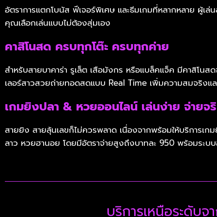
อัตราการแตกโบนัส ฟีเจอร์พิเศษ และธีมเกมที่หลากหลาย ผู้เล่
คุณเลือกเล่นแบบไม่ต้องสุ่มเอง
คาสิโนสด ครบทุกโต๊ะ ครบทุกค่าย
สำหรับสายบาคาร่า รูเล็ต เสือมังกร หรือแบล็คแจ็ค มีคาสิ
เลอร์สาวสวยถ่ายทอดสดแบบ Real Time เพิ่มความสมจริงและตื
เกมยิงปลา & หวยออนไลน์ เล่นง่าย จ่ายจร
สายยิง สายลุ้นเลขก็ไม่ควรพลาด เนื่องจากพร้อมให้บริการเก
ลาว หวยฮานอย โดยมีอัตราจ่ายสูงถึงบาทละ 950 พร้อมระบบอ
บริการเหนือระดับจา