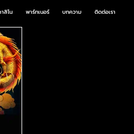
คาสิโน
พาร์ทเนอร์
บทความ
ติดต่อเรา