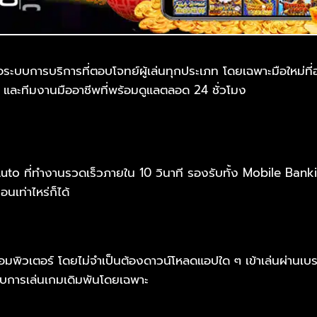
อระบบการบริการที่ตอบโจทย์ผู้เล่นทุกประเภท โดยเฉพาะมือใหม่ที
และทีมงานมืออาชีพที่พร้อมดูแลตลอด 24 ชั่วโมง
o ที่ทำงานรวดเร็วภายใน 10 วินาที รองรับทั้ง Mobile Ban
นเท่าไหร่ก็ได้
คอมพิวเตอร์ โดยไม่จำเป็นต้องดาวน์โหลดแอปใด ๆ เข้าเล่นผ่านเบรา
บการเล่นเกมเดิมพันโดยเฉพาะ