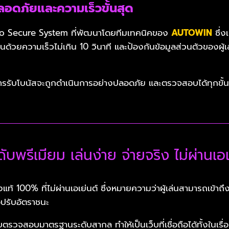
ดภัยและความเร็วขั้นสุด
uto Secure System ที่พัฒนาโดยทีมเทคนิคของ
AUTOWIN
ซึ่ง
ยความเร็วไม่เกิน 10 วินาที และป้องกันข้อมูลส่วนตัวของผู้เล่
ะการรับโบนัสจะถูกดำเนินการอย่างปลอดภัย และตรวจสอบได้ทุกขั
บพรีเมียม เล่นง่าย จ่ายจริง ไม่ผ่านเอเ
แท้ 100% ที่ไม่ผ่านเอเย่นต์ ซึ่งหมายความว่าผู้เล่นสามารถเข้า
อปรับอัตราชนะ
บตรวจสอบมาตรฐานระดับสากล ทำให้เป็นเว็บที่เชื่อถือได้ทั้งในเ