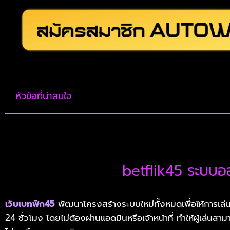
หัวข้อที่น่าสนใจ
betflik45 ระบบออ
เว็บเบทฟิก45
พัฒนาโครงสร้างระบบใหม่ทั้งหมดเพื่อให้การเล่นเ
24 ชั่วโมง โดยไม่ต้องผ่านแอดมินหรือเจ้าหน้าที่ ทำให้ผู้เล่น