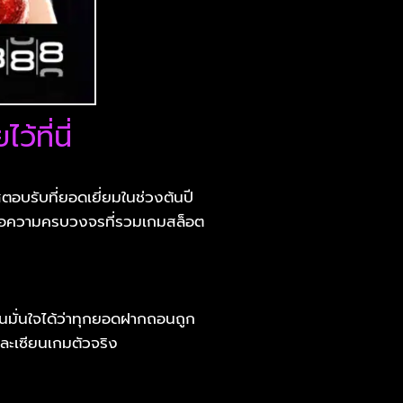
ที่นี่
ตอบรับที่ยอดเยี่ยมในช่วงต้นปี
นี้คือความครบวงจรที่รวมเกมสล็อต
่นมั่นใจได้ว่าทุกยอดฝากถอนถูก
และเซียนเกมตัวจริง