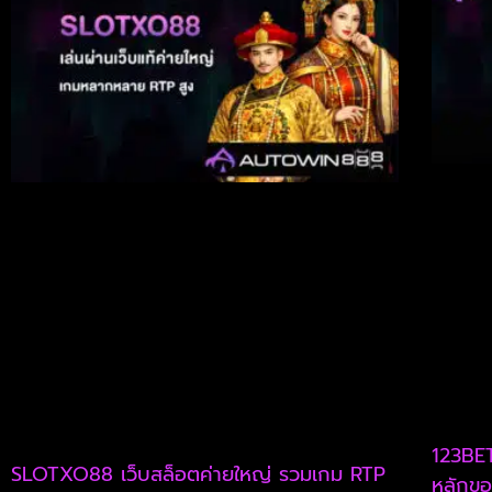
123BET
SLOTXO88 เว็บสล็อตค่ายใหญ่ รวมเกม RTP
หลักข