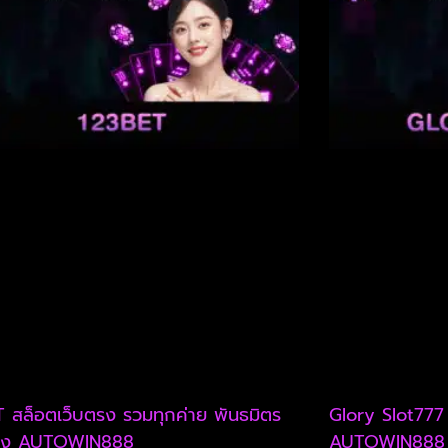
 สล็อตเว็บตรง รวมทุกค่าย พันธมิตร
Glory Slot777
อง AUTOWIN888
AUTOWIN888 เ