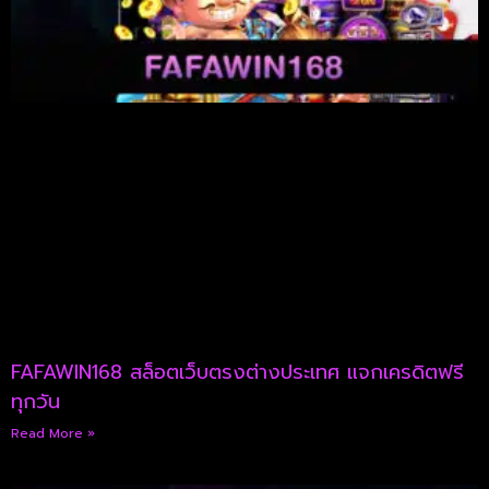
FAFAWIN168 สล็อตเว็บตรงต่างประเทศ แจกเครดิตฟรี
ทุกวัน
Read More »