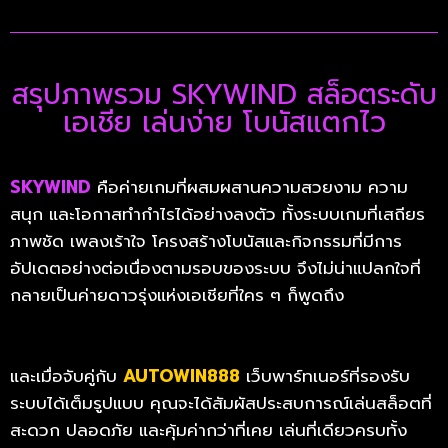
สรุปภาพรวม SKYWIND สล็อตระดับ
เอเชีย เล่นง่าย โบนัสแตกไว
SKYWIND
คือค่ายเกมที่ผสมผสานความสวยงาม ความ
สนุก และโอกาสทำกำไรได้อย่างลงตัว ทั้งระบบเกมที่เสถียร
ภาพชัด เพลงเร้าใจ โครงสร้างโบนัสและกิจกรรมที่มีการ
อัปเดตอย่างต่อเนื่องตามรอบของระบบ จึงไม่น่าแปลกใจที่
กลายเป็นค่ายดาวรุ่งแห่งเอเชียที่ใคร ๆ ก็พูดถึง
และเมื่อจับคู่กับ
AUTOWIN888
เว็บพาร์ทเนอร์ที่รองรับ
ระบบได้เต็มรูปแบบ คุณจะได้สัมผัสประสบการณ์เล่นสล็อตที่
สะดวก ปลอดภัย และคุ้มค่ากว่าที่เคย เล่นที่เดียวครบทั้ง