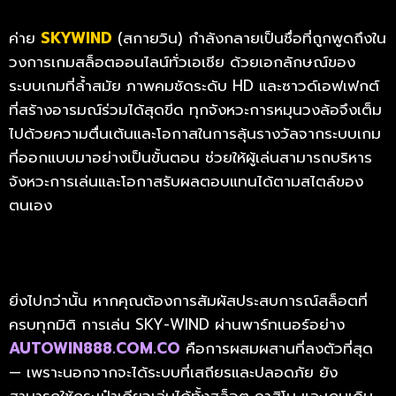
ค่าย
SKYWIND
(สกายวิน) กำลังกลายเป็นชื่อที่ถูกพูดถึงใน
วงการเกมสล็อตออนไลน์ทั่วเอเชีย ด้วยเอกลักษณ์ของ
ระบบเกมที่ล้ำสมัย ภาพคมชัดระดับ HD และซาวด์เอฟเฟกต์
ที่สร้างอารมณ์ร่วมได้สุดขีด ทุกจังหวะการหมุนวงล้อจึงเต็ม
ไปด้วยความตื่นเต้นและโอกาสในการลุ้นรางวัลจากระบบเกม
ที่ออกแบบมาอย่างเป็นขั้นตอน ช่วยให้ผู้เล่นสามารถบริหาร
จังหวะการเล่นและโอกาสรับผลตอบแทนได้ตามสไตล์ของ
ตนเอง
ยิ่งไปกว่านั้น หากคุณต้องการสัมผัสประสบการณ์สล็อตที่
ครบทุกมิติ การเล่น SKY-WIND ผ่านพาร์ทเนอร์อย่าง
AUTOWIN888.COM.CO
คือการผสมผสานที่ลงตัวที่สุด
— เพราะนอกจากจะได้ระบบที่เสถียรและปลอดภัย ยัง