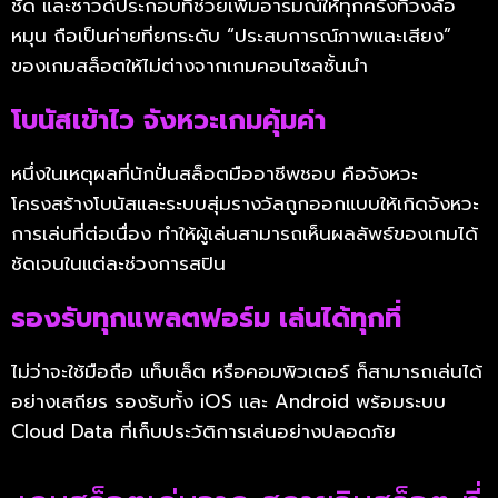
ชัด และซาวด์ประกอบที่ช่วยเพิ่มอารมณ์ให้ทุกครั้งที่วงล้อ
หมุน ถือเป็นค่ายที่ยกระดับ “ประสบการณ์ภาพและเสียง”
ของเกมสล็อตให้ไม่ต่างจากเกมคอนโซลชั้นนำ
โบนัสเข้าไว จังหวะเกมคุ้มค่า
หนึ่งในเหตุผลที่นักปั่นสล็อตมืออาชีพชอบ คือจังหวะ
โครงสร้างโบนัสและระบบสุ่มรางวัลถูกออกแบบให้เกิดจังหวะ
การเล่นที่ต่อเนื่อง ทำให้ผู้เล่นสามารถเห็นผลลัพธ์ของเกมได้
ชัดเจนในแต่ละช่วงการสปิน
รองรับทุกแพลตฟอร์ม เล่นได้ทุกที่
ไม่ว่าจะใช้มือถือ แท็บเล็ต หรือคอมพิวเตอร์ ก็สามารถเล่นได้
อย่างเสถียร รองรับทั้ง iOS และ Android พร้อมระบบ
Cloud Data ที่เก็บประวัติการเล่นอย่างปลอดภัย