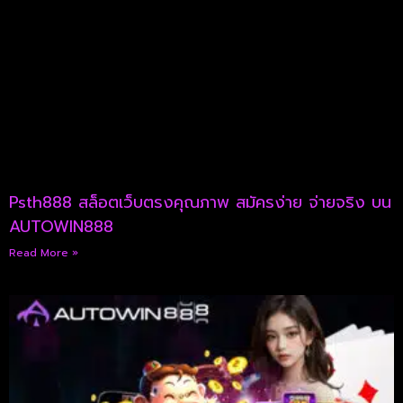
Psth888 สล็อตเว็บตรงคุณภาพ สมัครง่าย จ่ายจริง บน
AUTOWIN888
Read More »