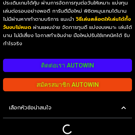
ประเดิมเกมได้คุ้ม ผ่านการจัดการทุนต่อวันให้เหมาะ แบ่งทุน
เล่นต่อรอบอย่างพอดี การันตีมือใหม่ พิชิตหมุนเกมได้นาน
ไม่มีผ่านหากทำตามบริการ แนะนำ
วิธีเล่นสล็อตให้เล่นได้ทั้ง
วันงบไม่หมด
ผ่านแผนง่าย จัดการทุนดี แบ่งงบเหมาะ เล่นได้
นาน ไม่มีเสี่ยง โอกาสทำเงินง่าย มือใหม่ปรับใช้เทคนิคได้ รับ
กำไรจริง
ติดต่อเรา AUTOWIN
สมัครสมาชิก AUTOWIN
เลือกหัวข้อน่าสนใจ