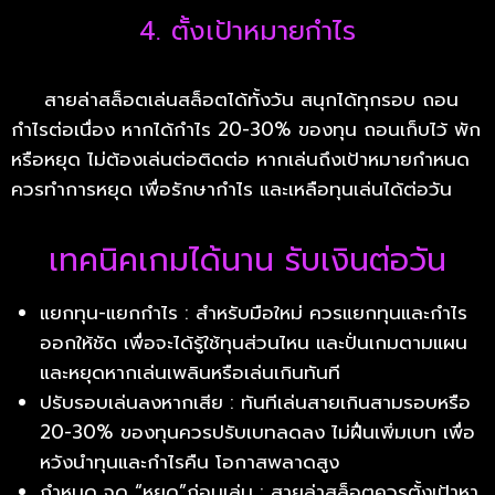
4. ตั้งเป้าหมายกำไร
สายล่าสล็อตเล่นสล็อตได้ทั้งวัน สนุกได้ทุกรอบ ถอน
กำไรต่อเนื่อง หากได้กำไร 20-30% ของทุน ถอนเก็บไว้ พัก
หรือหยุด ไม่ต้องเล่นต่อติดต่อ หากเล่นถึงเป้าหมายกำหนด
ควรทำการหยุด เพื่อรักษากำไร และเหลือทุนเล่นได้ต่อวัน
เทคนิคเกมได้นาน รับเงินต่อวัน
แยกทุน-แยกกำไร : สำหรับมือใหม่ ควรแยกทุนและกำไร
ออกให้ชัด เพื่อจะได้รู้ใช้ทุนส่วนไหน และปั่นเกมตามแผน
และหยุดหากเล่นเพลินหรือเล่นเกินทันที
ปรับรอบเล่นลงหากเสีย : ทันทีเล่นสายเกินสามรอบหรือ
20-30% ของทุนควรปรับเบทลดลง ไม่ฝื่นเพิ่มเบท เพื่อ
หวังนำทุนและกำไรคืน โอกาสพลาดสูง
กำหนด จุด “หยุด”ก่อนเล่น : สายล่าสล็อตควรตั้งเป้าหา