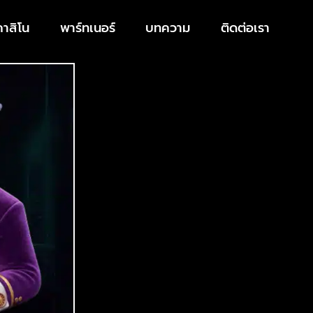
คาสิโน
พาร์ทเนอร์
บทความ
ติดต่อเรา