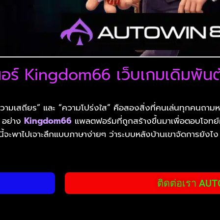
ร์ Kingdom66 เว็บเกมเดิมพันต
 “ความเสถียร” และ “ความโปร่งใส” คือสองสิ่งที่คนเล่นทุกคนถามห
 อย่าง
Kingdom66
แพลตฟอร์มที่ถูกสร้างขึ้นมาเพื่อตอบโจทย์
ี้จะพาไปเจาะลึกแบบภาษาง่ายๆ ว่าระบบหลังบ้านเขาจัดการยังไง ท
ติดต่อเรา AU