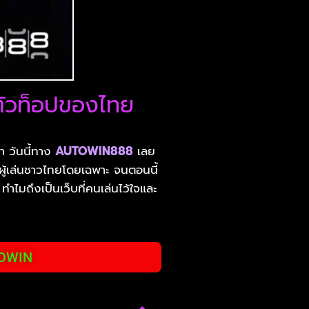
ัวท็อปของไทย
า วันนี้ทาง
AUTOWIN888
เลย
ผู้เล่นชาวไทยโดยเฉพาะ จนตอนนี้
ำไมถึงเป็นเว็บที่คนเล่นไว้ใจและ
TOWIN