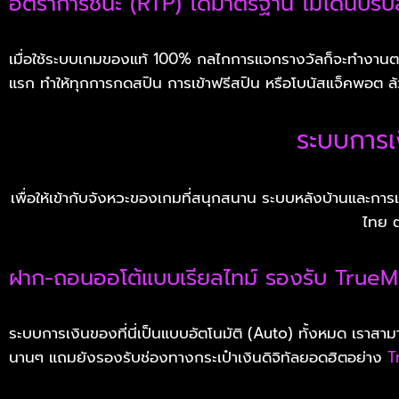
อัตราการชนะ (RTP) ได้มาตรฐาน ไม่โดนปรั
เมื่อใช้ระบบเกมของแท้ 100% กลไกการแจกรางวัลก็จะทำงานตามมาต
แรก ทำให้ทุกการกดสปิน การเข้าฟรีสปิน หรือโบนัสแจ็คพอต ล้ว
ระบบการเง
เพื่อให้เข้ากับจังหวะของเกมที่สนุกสนาน ระบบหลังบ้านและการเ
ไทย ต
ฝาก-ถอนออโต้แบบเรียลไทม์ รองรับ True
ระบบการเงินของที่นี่เป็นแบบอัตโนมัติ (Auto) ทั้งหมด เราส
นานๆ แถมยังรองรับช่องทางกระเป๋าเงินดิจิทัลยอดฮิตอย่าง
T