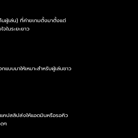
เล่น) ที่ค่ายเกมตั้งมาตั้งแต่
ายใจในระยะยาว
ออกแบบมาให้เหมาะสำหรับผู้เล่นชาว
วแคปสลิปส่งให้แอดมินหรือรอคิว
ุดๆ