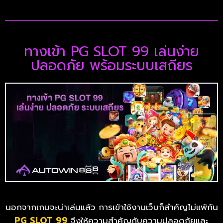
ทางเข้า PG SLOT 99 เล่นง่าย
ปลอดภัย พร้อมระบบเสถียร
นอกจากเกมจะน่าเล่นแล้ว การเข้าใช้งานเว็บก็สำคัญไม่แพ้กัน
PG SLOT 99
จึงให้ความสำคัญกับความปลอดภัยและ