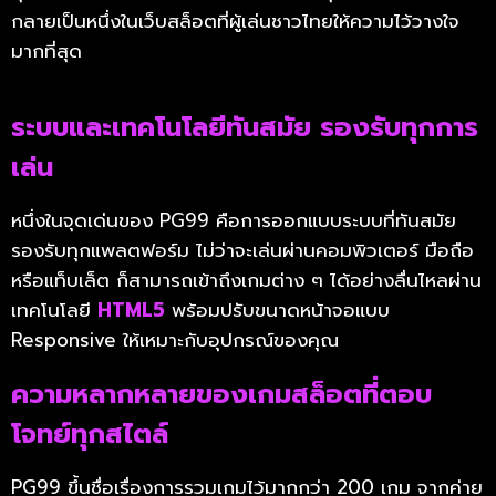
กลายเป็นหนึ่งในเว็บสล็อตที่ผู้เล่นชาวไทยให้ความไว้วางใจ
มากที่สุด
ระบบและเทคโนโลยีทันสมัย รองรับทุกการ
เล่น
หนึ่งในจุดเด่นของ PG99 คือการออกแบบระบบที่ทันสมัย
รองรับทุกแพลตฟอร์ม ไม่ว่าจะเล่นผ่านคอมพิวเตอร์ มือถือ
หรือแท็บเล็ต ก็สามารถเข้าถึงเกมต่าง ๆ ได้อย่างลื่นไหลผ่าน
เทคโนโลยี
HTML5
พร้อมปรับขนาดหน้าจอแบบ
Responsive ให้เหมาะกับอุปกรณ์ของคุณ
ความหลากหลายของเกมสล็อตที่ตอบ
โจทย์ทุกสไตล์
PG99 ขึ้นชื่อเรื่องการรวมเกมไว้มากกว่า 200 เกม จากค่าย