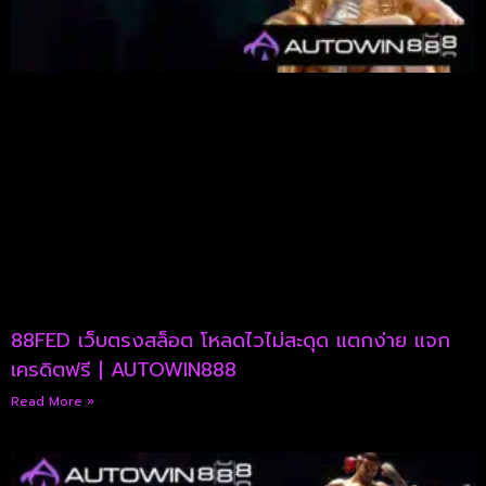
88FED เว็บตรงสล็อต โหลดไวไม่สะดุด แตกง่าย แจก
เครดิตฟรี | AUTOWIN888
Read More »