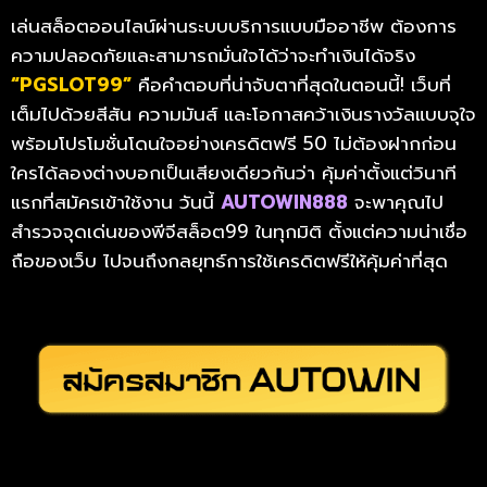
เล่นสล็อตออนไลน์ผ่านระบบบริการแบบมืออาชีพ ต้องการ
ความปลอดภัยและสามารถมั่นใจได้ว่าจะทำเงินได้จริง
“PGSLOT99”
คือคำตอบที่น่าจับตาที่สุดในตอนนี้! เว็บที่
เต็มไปด้วยสีสัน ความมันส์ และโอกาสคว้าเงินรางวัลแบบจุใจ
พร้อมโปรโมชั่นโดนใจอย่างเครดิตฟรี 50 ไม่ต้องฝากก่อน
ใครได้ลองต่างบอกเป็นเสียงเดียวกันว่า คุ้มค่าตั้งแต่วินาที
แรกที่สมัครเข้าใช้งาน วันนี้
AUTOWIN888
จะพาคุณไป
สำรวจจุดเด่นของพีจีสล็อต99 ในทุกมิติ ตั้งแต่ความน่าเชื่อ
ถือของเว็บ ไปจนถึงกลยุทธ์การใช้เครดิตฟรีให้คุ้มค่าที่สุด