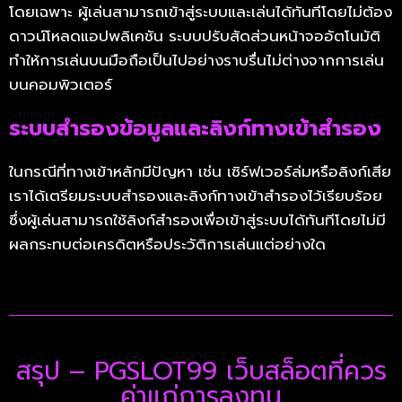
โดยเฉพาะ ผู้เล่นสามารถเข้าสู่ระบบและเล่นได้ทันทีโดยไม่ต้อง
ดาวน์โหลดแอปพลิเคชัน ระบบปรับสัดส่วนหน้าจออัตโนมัติ
ทำให้การเล่นบนมือถือเป็นไปอย่างราบรื่นไม่ต่างจากการเล่น
บนคอมพิวเตอร์
ระบบสำรองข้อมูลและลิงก์ทางเข้าสำรอง
ในกรณีที่ทางเข้าหลักมีปัญหา เช่น เซิร์ฟเวอร์ล่มหรือลิงก์เสีย
เราได้เตรียมระบบสำรองและลิงก์ทางเข้าสำรองไว้เรียบร้อย
ซึ่งผู้เล่นสามารถใช้ลิงก์สำรองเพื่อเข้าสู่ระบบได้ทันทีโดยไม่มี
ผลกระทบต่อเครดิตหรือประวัติการเล่นแต่อย่างใด
สรุป – PGSLOT99 เว็บสล็อตที่ควร
ค่าแก่การลงทุน