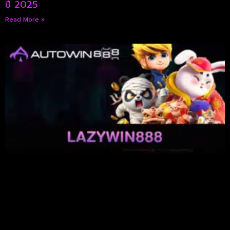
ปี 2025
Read More »