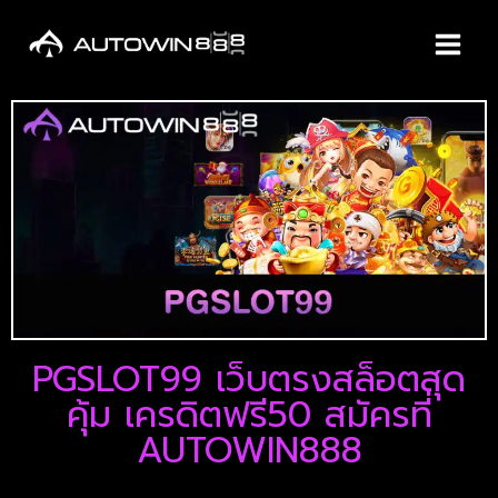
PGSLOT99 เว็บตรงสล็อตสุด
คุ้ม เครดิตฟรี50 สมัครที่
AUTOWIN888