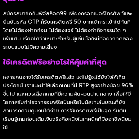
สมัครสมาชิกกับพีจีสล็อต99 เพียงกรอกเบอร์โทรศัพท์และ
ยืนยันรหัส OTP ก็รับเครดิตฟรี 50 บาทเข้ากระเป๋าได้ทันที
โดยไม่ต้องฝากก่อน ไม่ต้องแชร์ ไม่ต้องทำกิจกรรมใด ๆ
เพิ่มเติม เรียกได้ว่าเหมาะสำหรับผู้เล่นมือใหม่ที่อยากทดลอง
ระบบแบบไม่มีความเสี่ยง
ใช้เครดิตฟรีอย่างไรให้คุ้มค่าที่สุด
หลายคนอาจได้รับเครดิตฟรีแล้ว แต่ไม่รู้จะใช้ยังไงให้เกิด
ประโยชน์ เราแนะนำให้เลือกเกมที่มี RTP สูงอย่างน้อย 96%
ขึ้นไป และควรเลือกเกมที่มีความผันผวนปานกลาง เพื่อให้มี
โอกาสรับกำไรจากรอบฟรีสปินหรือโบนัสเกมในขณะที่ยัง
สามารถควบคุมงบได้ง่าย การใช้เครดิตฟรีเป็นจุดเริ่มต้น
เรียนรู้เกมก่อนเติมเงินจริงคือหนึ่งในเทคนิคที่มืออาชีพนิยม
ใช้