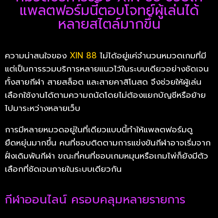
แพลตฟอร์มนี้ตอบโจทย์ผู้เล่นได้
หลายสไตล์มากขึ้น
ความน่าสนใจของ
XIN 88
ไม่ได้อยู่แค่จำนวนหมวดเกมที่มี
แต่เป็นการรวมบริการหลายแนวไว้ในระบบเดียวอย่างชัดเจน
ทั้งสายกีฬา สายสล็อต และสายคาสิโนสด จึงช่วยให้ผู้เล่น
เลือกใช้งานได้ตามความถนัดโดยไม่ต้องแยกบัญชีหรือย้าย
ไปมาระหว่างหลายเว็บ
การมีหลายหมวดอยู่ในที่เดียวแบบนี้ทำให้แพลตฟอร์มดู
ยืดหยุ่นมากขึ้น คนที่ชอบติดตามการแข่งขันกีฬาอาจเริ่มจาก
ฝั่งเดิมพันกีฬา ขณะที่คนที่ชอบเกมหมุนหรือเกมไพ่ก็ยังมีตัว
เลือกที่ชัดเจนภายในระบบเดียวกัน
กีฬาออนไลน์ ครอบคลุมหลายรายการ