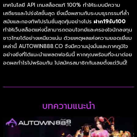
เทคโนโลยี API เกมสล็อตแท้ 100% ทำให้ระบบมีความ
เสถียรและโปร่งใสขั้นสุด ยิ่งเมื่อผสานกับระบบธุรกรรมที่ล้ำ
สมัยและกองทัพโปรโมชั่นสุดคุ้มอย่างโปร
ฝาก19รับ100
ทำให้เว็บสล็อตแห่งนี้สามารถตอบโจทย์และครองใจนักลงทุน
ชาวไทยได้อย่างเหนียวแน่น ด้วยเหตุผลแห่งความยอดเยี่ยม
เหล่านี้ AUTOWIN888.CO จึงมีความมุ่งมั่นและภาคภูมิใจ
อย่างยิ่งที่ได้แนะนำแพลตฟอร์มนี้ หากคุณพร้อมที่จะมาต่อย
อดผลกำไรไปพร้อมกัน ไปสมัครสมาชิกกันเลยตั้งแต่วันนี้!
บทความแนะนำ