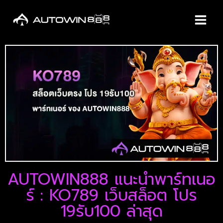
AUTOWIN888 แนะนำพาร์ทเนอ
ร์ : KO789 เว็บสล็อต โปร
19รับ100 ล่าสุด