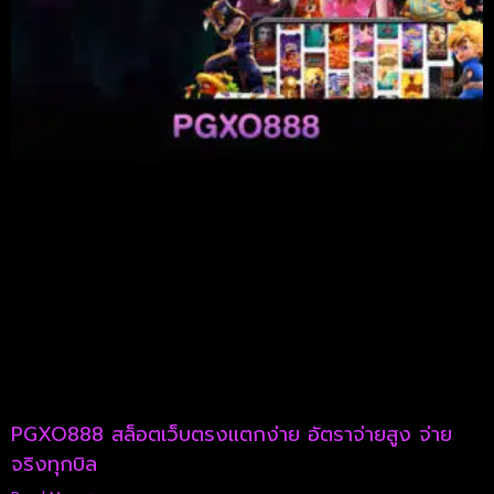
PGXO888 สล็อตเว็บตรงแตกง่าย อัตราจ่ายสูง จ่าย
จริงทุกบิล