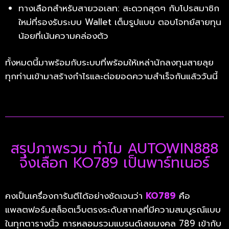
ทางเลือกสำหรับสายวอเลท: สะดวกสุดๆ กับโปรสมาชิก
ใหม่ที่รองรับระบบ Wallet เต็มรูปแบบ ตอบโจทย์สายทุน
น้อยที่เน้นความคล่องตัว
ทั้งหมดนี้มาพร้อมกับระบบที่พร้อมให้เหล่านักลงทุนสายลุย
ทุกท่านเข้ามาสร้างกำไรและต่อยอดความสำเร็จกันแล้ววันนี้
สรุปภาพรวม ทำไม AUTOWIN888
จึงเลือก KO789 เป็นพาร์ทเนอร์
คงเป็นเครื่องการันตีได้อย่างชัดเจนว่า
KO789
คือ
แพลตฟอร์มสล็อตเว็บตรงระดับสากลที่มีความสมบูรณ์แบบ
ในทุกตารางนิ้ว การหลอมรวมแบรนด์เลขมงคล 789 เข้ากับ