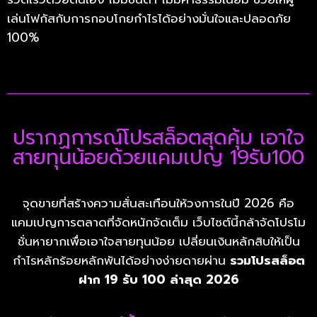
เล่นโฟกัสกับการกอบโกยกำไรได้อย่างมั่นใจและปลอดภัย
100%
ปรากฏการณ์โปรสล็อตสุดคุ้ม เอาใจ
สายทุนน้อยด้วยแคมเปญ 19รับ100
จุดขายที่สร้างความสั่นสะเทือนให้วงการในปี 2026 คือ
แคมเปญการตลาดที่จัดหนักจัดเต็ม เว็บไซต์นี้กล้าจัดโปรโม
ชั่นหายากเพื่อเอาใจสายทุนน้อย เปลี่ยนเงินหลักสิบให้เป็น
กำไรหลักร้อยหลักพันได้อย่างง่ายดายผ่าน
รวมโปรสล็อต
ฝาก 19 รับ 100 ล่าสุด 2026