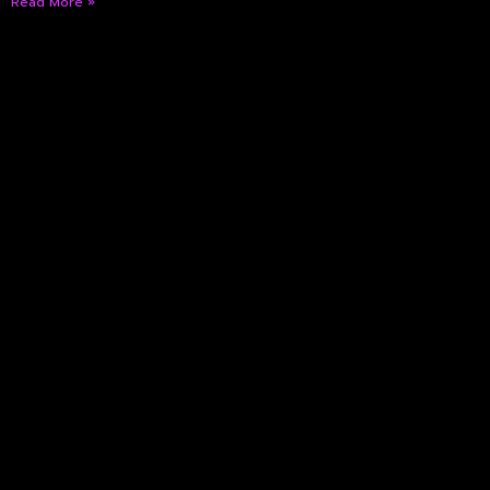
Read More »