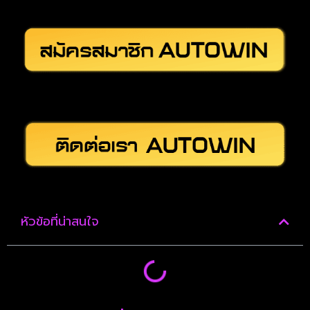
หัวข้อที่น่าสนใจ