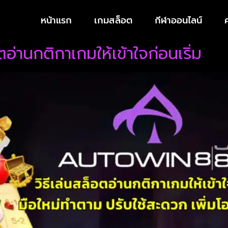
หน้าแรก
เกมสล็อต
กีฬาออนไลน์
อตอ่านกติกาเกมให้เข้าใจก่อนเริ่ม