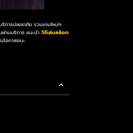
บริการปลอดภัย รวมเกมใหม่ๆ
วันผ่านบริการ แนะนำ
วิธีเล่นสล็อต
พิ่มโอกาสชนะ