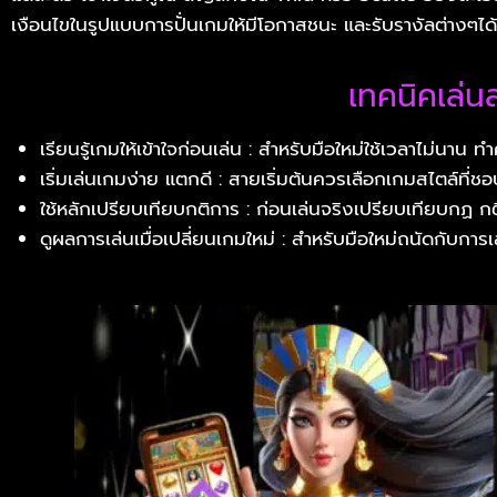
เงือนไขในรูปแบบการปั่นเกมให้มีโอกาสชนะ และรับรางัลต่างๆได้
เทคนิคเล่น
เรียนรู้เกมให้เข้าใจก่อนเล่น : สำหรับมือใหม่ใช้เวลาไม่นาน 
เริ่มเล่นเกมง่าย แตกดี : สายเริ่มต้นควรเลือกเกมสไตล์ที่
ใช้หลักเปรียบเทียบกติการ : ก่อนเล่นจริงเปรียบเทียบกฏ กติ
ดูผลการเล่นเมื่อเปลี่ยนเกมใหม่ : สำหรับมือใหม่ถนัดกับการ