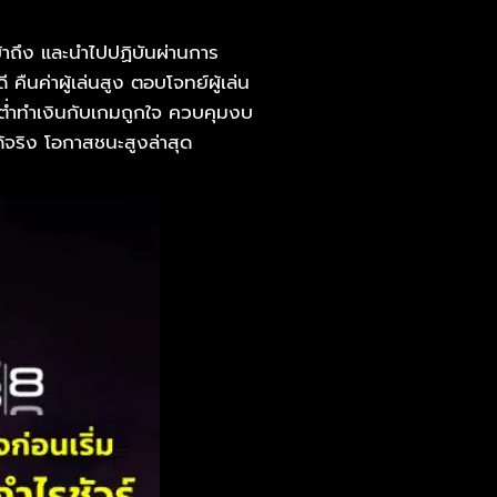
เข้าถึง และนำไปปฏิบันผ่านการ
คืนค่าผู้เล่นสูง ตอบโจทย์ผู้เล่น
ขั้นต่ำทำเงินกับเกมถูกใจ ควบคุมงบ
ได้จริง โอกาสชนะสูงล่าสุด