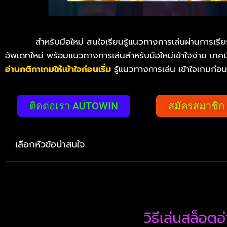
สำหรับมือใหม่ สนใจเรียนรู้แนวทางการเล่นผ่านการเรียรู้
อัพเดทใหม่ พร้อมแนวทางการเล่นสำหรับมือใหม่เข้าใจง่าย เทค
อ่านกติกาเกมให้เข้าใจก่อนเริ่ม
รู้แนวทางการเล่น เข้าใจเกมก่อน
ติดต่อเรา AUTOWIN
สมัครสมาชิ
เลือกหัวข้อน่าสนใจ
วิธีเล่นสล็อตอ