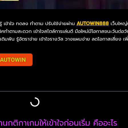
 เข้าใจ ทดลง ทำตาม ปรับใช้ง่ายผ่าน
AUTOWIN888
เว็บใหญ่
นิคทำตามสะดวก เข้าใจสไตล์การเล่นดี มือใหม่มีโอกาสชนะวันต่อ
เดิมพัน รู้อัตราจ่าย เข้าใจรางวัล วางแผนง่าย ลดโอกาสเสี่ยง เ
ก AUTOWIN
่านกติกาเกมให้เข้าใจก่อนเริ่ม คืออะไร