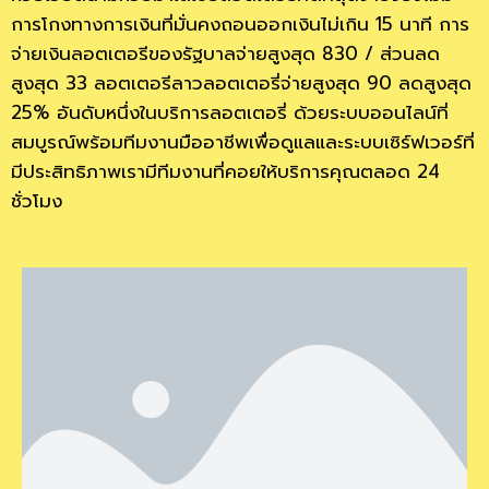
การโกงทางการเงินที่มั่นคงถอนออกเงินไม่เกิน 15 นาที การ
จ่ายเงินลอตเตอรีของรัฐบาลจ่ายสูงสุด 830 / ส่วนลด
สูงสุด 33 ลอตเตอรีลาวลอตเตอรี่จ่ายสูงสุด 90 ลดสูงสุด
25% อันดับหนึ่งในบริการลอตเตอรี่ ด้วยระบบออนไลน์ที่
สมบูรณ์พร้อมทีมงานมืออาชีพเพื่อดูแลและระบบเซิร์ฟเวอร์ที่
มีประสิทธิภาพเรามีทีมงานที่คอยให้บริการคุณตลอด 24
ชั่วโมง