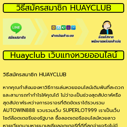
วิธีสมัครสมาชิก HUAYCLUB
Huayclub เว็บแทงหวยออนไลน์
วิธีสมัครสมาชิก HUAYCLUB
หากคุณกำลังมองหาวิธีการเล่นหวยออนไลน์เดิมพันที่สะดวก
และสามารถทำกำไรให้คุณได้ ไม่ว่าจะเป็นช่วงสุดสัปดาห์หรือ
สุดสัปดาห์ระหว่างการจราจรที่ติดขัดเราได้รวบรวม
AUTOWIN888 รวบรวมเว็บ SUPERLOT999 เราเป็นเว็บ
ไซต์ล๊อตเตอรีของรัฐบาล ซื้อลอตเตอรีออนไลน์หวยลาว
หวยเวียดนามหวยมาเลเซียลอตเตอรีที่ดีที่สุดจ่ายจริงไม่มี