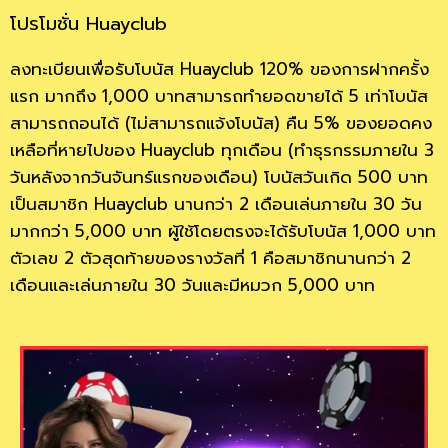
โปรโมชั่น Huayclub
ลงทะเบียนเพื่อรับโบนัส Huayclub 120% ของการฝากครั้ง
แรก มากถึง 1,000 บาทสามารถทำยอดขายได้ 5 เท่าโบนัส
สามารถถอนได้ (ไม่สามารถแจ้งโบนัส) คืน 5% ของยอดคง
เหลือที่หายไปของ Huayclub ทุกเดือน (ทำธุรกรรมภายใน 3
วันหลังจากวันจันทร์แรกของเดือน) โบนัสวันเกิด 500 บาท
เป็นสมาชิก Huayclub นานกว่า 2 เดือนเล่นภายใน 30 วัน
มากกว่า 5,000 บาท ผู้ใช้โดยตรงจะได้รับโบนัส 1,000 บาท
ตัวเลข 2 ตัวสุดท้ายของรางวัลที่ 1 คือสมาชิกนานกว่า 2
เดือนและเล่นภายใน 30 วันและมีหมวก 5,000 บาท