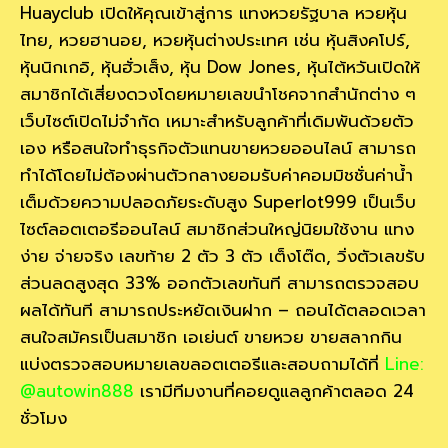
Huayclub เปิดให้คุณเข้าสู่การ แทงหวยรัฐบาล หวยหุ้น
ไทย, หวยฮานอย, หวยหุ้นต่างประเทศ เช่น หุ้นสิงคโปร์,
หุ้นนิกเกอิ, หุ้นฮั่วเส็ง, หุ้น Dow Jones, หุ้นไต้หวันเปิดให้
สมาชิกได้เสี่ยงดวงโดยหมายเลขนำโชคจากสำนักต่าง ๆ
เว็บไซต์เปิดไม่จำกัด เหมาะสำหรับลูกค้าที่เดิมพันด้วยตัว
เอง หรือสนใจทำธุรกิจตัวแทนขายหวยออนไลน์ สามารถ
ทำได้โดยไม่ต้องผ่านตัวกลางยอมรับค่าคอมมิชชั่นค่าน้ำ
เต็มด้วยความปลอดภัยระดับสูง Superlot999 เป็นเว็บ
ไซต์ลอตเตอรีออนไลน์ สมาชิกส่วนใหญ่นิยมใช้งาน แทง
ง่าย จ่ายจริง เลขท้าย 2 ตัว 3 ตัว เต็งโต๊ด, วิ่งตัวเลขรับ
ส่วนลดสูงสุด 33% ออกตัวเลขทันที สามารถตรวจสอบ
ผลได้ทันที สามารถประหยัดเงินฝาก – ถอนได้ตลอดเวลา
สนใจสมัครเป็นสมาชิก เอเย่นต์ ขายหวย ขายสลากกิน
แบ่งตรวจสอบหมายเลขลอตเตอรีและสอบถามได้ที่
Line:
@autowin888
เรามีทีมงานที่คอยดูแลลูกค้าตลอด 24
ชั่วโมง