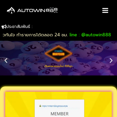
ประชาสัมพันธ์ :
ใจ ทำรายการได้ตลอด 24 ชม.
line : @autowin888