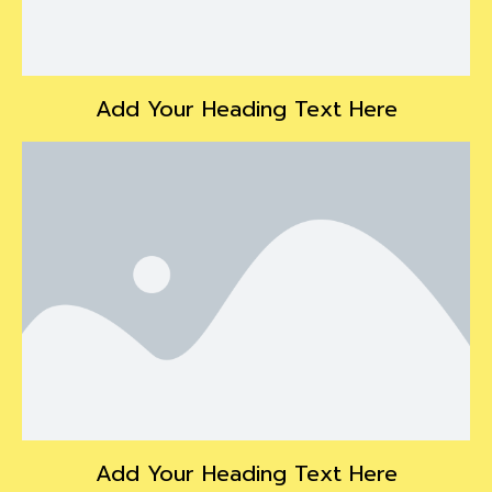
Add Your Heading Text Here
Add Your Heading Text Here