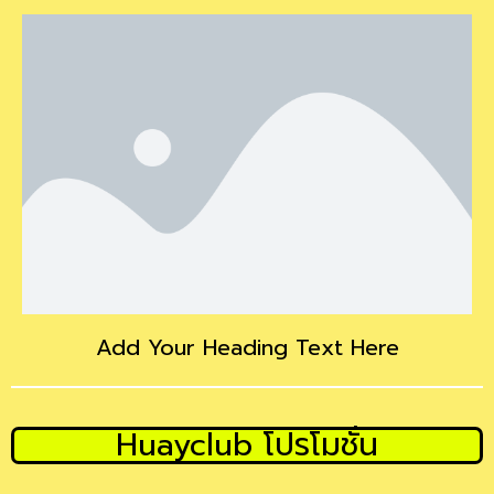
Add Your Heading Text Here
Huayclub โปรโมชั่น