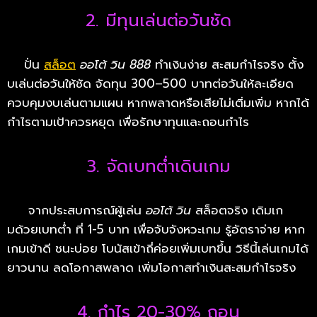
2. มีทุนเล่นต่อวันชัด
ปั่น
สล็อต
ออโต้ วิน 888
ทำเงินง่าย สะสมกำไรจริง ตั้ง
บเล่นต่อวันให้ชัด จัดทุน 300–500 บาทต่อวันให้ละเอียด
ควบคุมงบเล่นตามแผน หากพลาดหรือเสียไม่เติ่มเพิ่ม หากได้
กำไรตามเป้าควรหยุด เพื่อรักษาทุนและถอนกำไร
3. จัดเบทต่ำเดินเกม
จากประสบการณ์ผู้เล่น
ออโต้ วิน
สล็อตจริง เดิมเก
มด้วยเบทต่ำ ที่ 1-5 บาท เพื่อจับจังหวะเกม รู้อัตราจ่าย หาก
เกมเข้าดี ชนะบ่อย โบนัสเข้าถี่ค่อยเพิ่มเบทขึ้น วิธีนี้เล่นเกมได้
ยาวนาน ลดโอกาสพลาด เพิ่มโอกาสทำเงินสะสมกำไรจริง
4. กำไร 20-30% ถอน