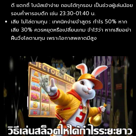
ดี แตกถี่ โบนัสเข้าง่าย ถอนได้ทุกรอบ เป็นช่วงผู้เล่นน้อย
รอบค่ำหารอบดึก เช่น 23:30-01:40 น.
เสีย ไม่ไล่ตามทุน : เทคนิคง่ายจำสูตร กำไร 50% หาก
เสีย 30% ควรหยุดหรือเปลี่ยนเกม จำไว้ว่า หากเสียอย่า
ฝืนวิ่งไลตามทุน เพราะโอกาสพลาดมีสูง