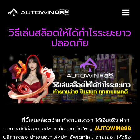
วิธีเล่นสล็อตให้ได้กำไรระยะยาว
ปลอดภัย
ที่นี้เล่นสล็อตง่าย ทำตามสะดวก ได้เงินจริง ฝาก
ถอนออโต้ช่องทางปลอดภัย บนเว็บใหญ่
AUTOWIN888
บริการตรง นำเสนอเกมใหม่ๆ อัพเดทใหม่ จ่ายเยอะ ให้จริง