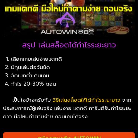
สรุป เล่นสล็อตได้กำไรระยะยาว
เลือกเกมเล่นง่ายแตกดี
มีทุนเล่นต่อวันชัด
จัดเบทต่ำเดินเกม
กำไร 20-30% ถอน
เป็นไงบ้างครับกับ
วิธีเล่นสล็อตให้ได้กำไรระยะยาว
จาก
ประสบการณ์ผู้เล่นจริง เล่นง่าย แตกดี การันตีรับกำไรระยะ
ยาว มือใหม่ทำตามง่าย ถอนเงินได้จริง