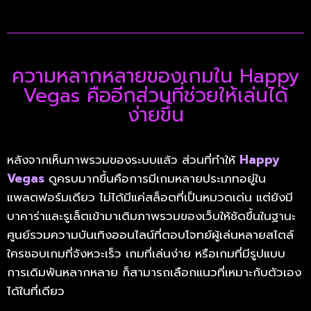
ความหลากหลายของเกมใน Happy
Vegas คืออีกส่วนที่ช่วยให้เล่นได้
ง่ายขึ้น
หลังจากเห็นภาพรวมของระบบแล้ว ส่วนที่ทำให้
Happy
Vegas
ดูครบมากขึ้นคือการมีเกมหลายประเภทอยู่ใน
แพลตฟอร์มเดียว ไม่ได้มีแค่สล็อตที่เป็นหมวดเด่น แต่ยังมี
บาคาร่าและรูเล็ตเข้ามาเติมภาพรวมของเว็บให้ชัดขึ้นในฐานะ
ศูนย์รวมความบันเทิงออนไลน์ที่ตอบโจทย์ผู้เล่นหลายสไตล์
ใครชอบเกมที่จังหวะเร็ว เกมที่เล่นง่าย หรือเกมที่มีรูปแบบ
การเดิมพันหลากหลาย ก็สามารถเลือกแนวที่เหมาะกับตัวเอง
ได้ในที่เดียว