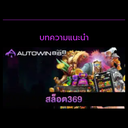
บทความแนะนำ