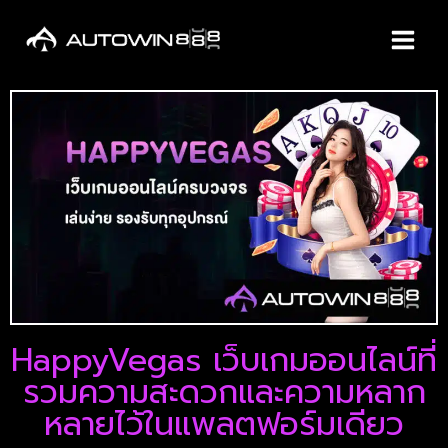
HappyVegas เว็บเกมออนไลน์ที่
รวมความสะดวกและความหลาก
หลายไว้ในแพลตฟอร์มเดียว