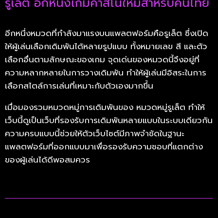
รูเล็ต อีกหนึ่งเกมคาสิโนใหม่สำหรับคนไทย
อีกหนึ่งหมวดที่กำลังมาแรงบนแพลตฟอร์มคือรูเล็ต ซึ่งเปิด
ให้ผู้เล่นเลือกเดิมพันได้หลายรูปแบบ ทั้งหมายเลข สี และตัว
เลือกอื่นตามลักษณะของเกม จุดเด่นของหมวดนี้จึงอยู่ที่
ความหลากหลายในการวางเดิมพัน ทำให้ผู้เล่นมีอิสระในการ
เลือกสไตล์การเล่นที่เหมาะกับตัวเองมากขึ้น
เมื่อมองรวมหมวดหมู่การเดิมพันของ หมวดหมู่รูเล็ต ทำให้
เว็บนี้ดูเป็นเว็บที่รองรับการเดิมพันหลายแบบในระบบเดียวกัน
ความครบแบบนี้ช่วยให้ตัวเว็บไซต์มีภาพจำชัดในฐานะ
แพลตฟอร์มที่ออกแบบมาเพื่อรองรับความชอบที่แตกต่าง
ของผู้เล่นได้ดีพอสมควร