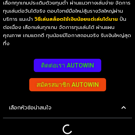
เลือกทุกเกมประเดิมด้วยทุนต่ำ ผ่านแนวทางเล่นง่าย จัดการ
ทุนเล่นต่อวันได้จริง ตอบโจทย์มือใหม่ลุ้นรางวัลใหญ่ผ่าน
บริการ แนะนำ
วิธีเล่นสล็อตใช้เงินน้อยแต่เล่นได้นาน
ปั่น
ต่อเนื่อง เลือกเล่นทุกเกม จัดการทุนเล่นได้ ผ่านแผน
คุณภาพ เกมแตกดี ทุนน้อยมีโอกาสถอนจริง รับเงินใหญ่สุด
ทึ่ง
ติดต่อเรา AUTOWIN
สมัครสมาชิก AUTOWIN
เลือกหัวข้อน่าสนใจ