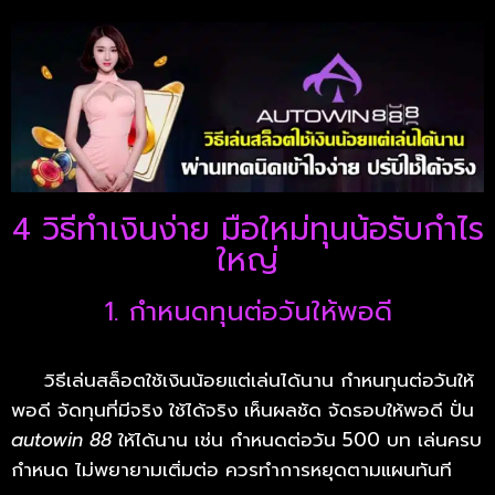
4 วิธีทำเงินง่าย มือใหม่ทุนน้อรับกำไร
ใหญ่
1. กำหนดทุนต่อวันให้พอดี
วิธีเล่นสล็อตใช้เงินน้อยแต่เล่นได้นาน กำหนทุนต่อวันให้
พอดี จัดทุนที่มีจริง ใช้ได้จริง เห็นผลชัด จัดรอบให้พอดี ปั่น
autowin 88
ให้ได้นาน เช่น กำหนดต่อวัน 500 บท เล่นครบ
กำหนด ไม่พยายามเติ่มต่อ ควรทำการหยุดตามแผนทันที