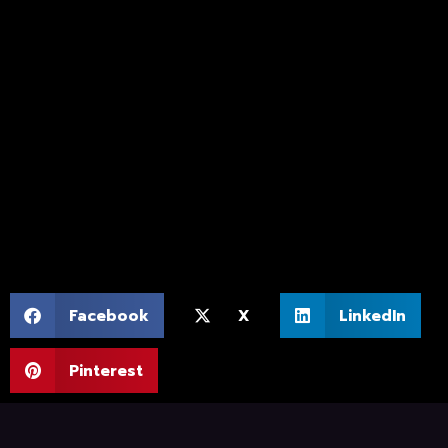
Facebook
X
LinkedIn
Pinterest