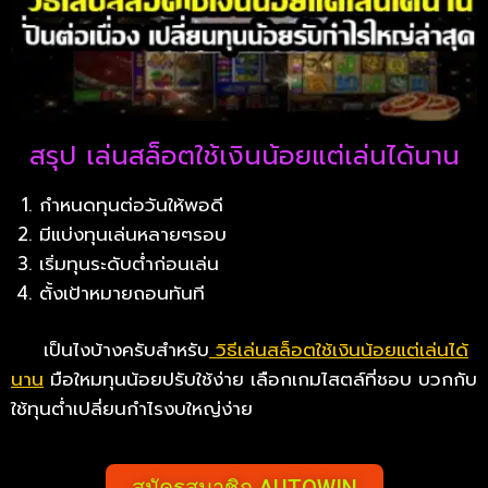
สรุป เล่นสล็อตใช้เงินน้อยแต่เล่นได้นาน
กำหนดทุนต่อวันให้พอดี
มีแบ่งทุนเล่นหลายๆรอบ
เริ่มทุนระดับต่ำก่อนเล่น
ตั้งเป้าหมายถอนทันที
เป็นไงบ้างครับสำหรับ
วิธีเล่นสล็อตใช้เงินน้อยแต่เล่นได้
นาน
มือใหมทุนน้อยปรับใช้ง่าย เลือกเกมไสตล์ที่ชอบ บวกกับ
ใช้ทุนต่ำเปลี่ยนกำไรงบใหญ่ง่าย