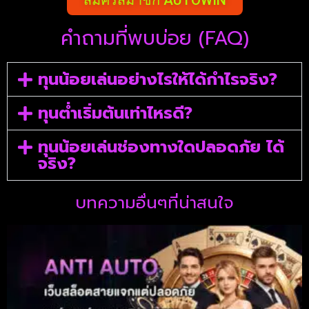
สมัครสมาชิก AUTOWIN
คำถามที่พบบ่อย (FAQ)
ทุนน้อยเล่นอย่างไรให้ได้กำไรจริง?
ทุนต่ำเริ่มต้นเท่าไหรดี?
ทุนน้อยเล่นช่องทางใดปลอดภัย ได้
จริง?
บทความอื่นๆที่น่าสนใจ