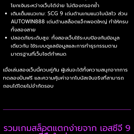
โยกเงินระหว่างเว็บได้ง่าย ไม่ต้องกรอกซ้ำ
เติมเต็มแนวเกม: SCG 9 เด่นด้านเกมแนวโบนัสไว ส่วน
AUTOWIN888 เด่นด้านสล็อตแจ็กพอตใหญ่ ทำให้ครบ
ทั้งสองสาย
ปลอดภัยระดับสูง: ทั้งสองเว็บใช้ระบบป้องกันข้อมูล
เดียวกัน ใช้ระบบดูแลข้อมูลและการทำธุรกรรมตาม
มาตรฐานที่เว็บไซต์กำหนด
เมื่อเล่นสองเว็บนี้ควบคู่กัน ผู้เล่นจะได้ทั้งความสนุกจากการ
ทดลองปั่นฟรี และความคุ้มค่าจากโบนัสเงินจริงที่สามารถ
ถอนได้โดยไม่จำกัดรอบ
รวมเกมสล็อตแตกง่ายจาก เอสซีจี 9