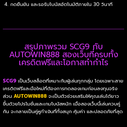
กดยืนยัน และรอรับโบนัสอัตโนมัติภายใน 30 วินาที
สรุปภาพรวม SCG9 กับ
AUTOWIN888 สองเว็บที่ครบทั้ง
เครดิตฟรีและโอกาสทำกำไร
SCG9
เป็นเว็บสล็อตที่เหมาะกับผู้เล่นทุกกลุ่ม โดยเฉพาะสาย
เครดิตฟรีและมือใหม่ที่ต้องการทดลองเกมก่อนลงทุนจริง
ส่วน
AUTOWIN888
จะเป็นตัวช่วยเสริมให้คุณเล่นได้ยาว
ขึ้นด้วยโปรโมชั่นและเกมโบนัสหนัก เมื่อสองเว็บนี้เล่นควบคู่
กัน จะกลายเป็นคู่หูทำเงินที่ทั้งสนุก คุ้มค่า และปลอดภัยที่สุด