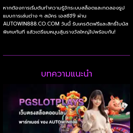
หากต้องการเริ่มต้นทำความรู้จักระบบสล็อตและทดลองรูป
แบบการเล่นต่าง ๆ สมัคร เอสซีจี9 ผ่าน
AUTOWIN888.CO.COM วันนี้ รับเครดิตฟรีและสิทธิ์โบนัส
พิเศษทันที แล้วเตรียมหมุนลุ้นรางวัลใหญ่ไปพร้อมกัน!
บทความแนะนำ