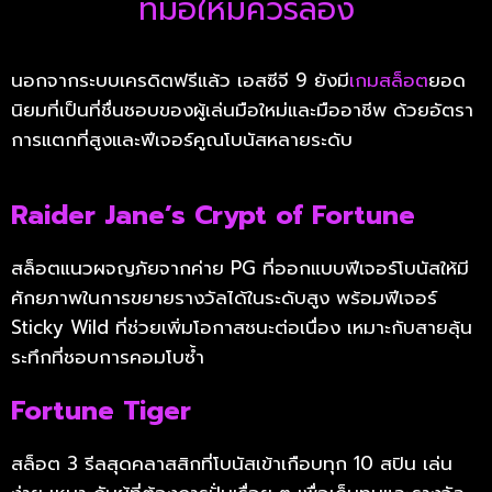
ที่มือใหม่ควรลอง
นอกจากระบบเครดิตฟรีแล้ว เอสซีจี 9 ยังมี
เกมสล็อต
ยอด
นิยมที่เป็นที่ชื่นชอบของผู้เล่นมือใหม่และมืออาชีพ ด้วยอัตรา
การแตกที่สูงและฟีเจอร์คูณโบนัสหลายระดับ
Raider Jane’s Crypt of Fortune
สล็อตแนวผจญภัยจากค่าย PG ที่ออกแบบฟีเจอร์โบนัสให้มี
ศักยภาพในการขยายรางวัลได้ในระดับสูง พร้อมฟีเจอร์
Sticky Wild ที่ช่วยเพิ่มโอกาสชนะต่อเนื่อง เหมาะกับสายลุ้น
ระทึกที่ชอบการคอมโบซ้ำ
Fortune Tiger
สล็อต 3 รีลสุดคลาสสิกที่โบนัสเข้าเกือบทุก 10 สปิน เล่น