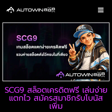
SCG9 สล็อตเครดิตฟรี เล่นง่าย
แตกไว สมัครสมาชิกรับโบนัส
เพิ่ม