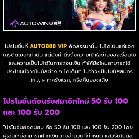
โปรโมชั่นที่
AUTO888 VIP
คัดสรรมานั้น ไม่ได้เน้นแค่แจก
เครดิตเยอะเท่านั้น แต่ยังคำนึงถึงความเข้าใจง่ายของเงื่อนไข
และความเป็นไปได้ในการถอนเงิน ทำให้มือใหม่สามารถใช้
ประโยชน์จากโบนัสต่าง ๆ ได้เต็มที่ ไม่ว่าจะเป็นโบนัสสมัคร
ใหม่, ฝากครั้งแรก, หรือคืนยอดเสีย
โปรโมชั่นต้อนรับสมาชิกใหม่ 50 รับ 100
และ 100 รับ 200
โปรโมชั่นยอดนิยม คือ 50 รับ 100 และ 100 รับ 200 โดย
ผู้เล่นใหม่สามารถฝากเงินตามจำนวนที่กำหนด แล้วรับโบนัส