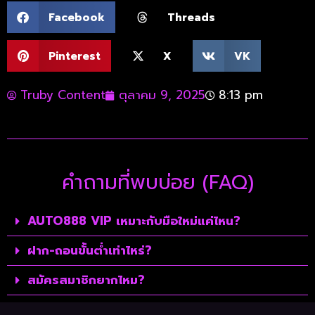
Facebook
Threads
Pinterest
X
VK
Truby Content
ตุลาคม 9, 2025
8:13 pm
คำถามที่พบบ่อย (FAQ)
AUTO888 VIP เหมาะกับมือใหม่แค่ไหน?
ฝาก-ถอนขั้นต่ำเท่าไหร่?
สมัครสมาชิกยากไหม?