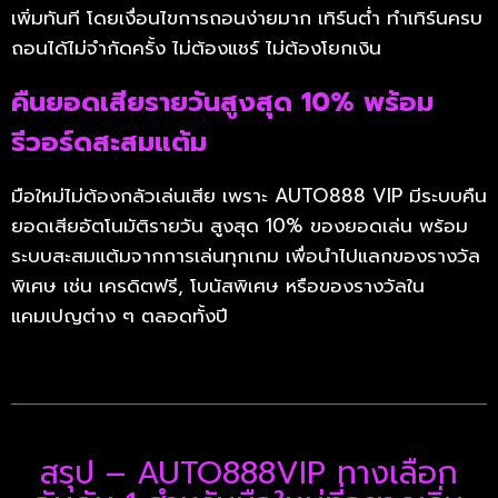
เพิ่มทันที โดยเงื่อนไขการถอนง่ายมาก เทิร์นต่ำ ทำเทิร์นครบ
ถอนได้ไม่จำกัดครั้ง ไม่ต้องแชร์ ไม่ต้องโยกเงิน
คืนยอดเสียรายวันสูงสุด 10% พร้อม
รีวอร์ดสะสมแต้ม
มือใหม่ไม่ต้องกลัวเล่นเสีย เพราะ AUTO888 VIP มีระบบคืน
ยอดเสียอัตโนมัติรายวัน สูงสุด 10% ของยอดเล่น พร้อม
ระบบสะสมแต้มจากการเล่นทุกเกม เพื่อนำไปแลกของรางวัล
พิเศษ เช่น เครดิตฟรี, โบนัสพิเศษ หรือของรางวัลใน
แคมเปญต่าง ๆ ตลอดทั้งปี
สรุป – AUTO888VIP ทางเลือก