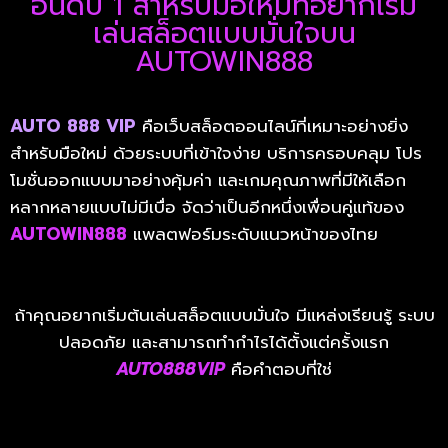
อันดับ 1 สำหรับมือใหม่ที่อยากเริ่ม
เล่นสล็อตแบบมั่นใจบน
AUTOWIN888
AUTO 888 VIP
คือเว็บสล็อตออนไลน์ที่เหมาะอย่างยิ่ง
สำหรับมือใหม่ ด้วยระบบที่เข้าใจง่าย บริการครอบคลุม โปร
โมชั่นออกแบบมาอย่างคุ้มค่า และเกมคุณภาพที่มีให้เลือก
หลากหลายแบบไม่มีเบื่อ จัดว่าเป็นอีกหนึ่งเพื่อนคู่แท้ของ
AUTOWIN888
แพลตฟอร์มระดับแนวหน้าของไทย
ถ้าคุณอยากเริ่มต้นเล่นสล็อตแบบมั่นใจ มีแหล่งเรียนรู้ ระบบ
ปลอดภัย และสามารถทำกำไรได้ตั้งแต่ครั้งแรก
AUTO888VIP
คือคำตอบที่ใช่