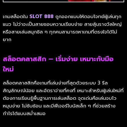
เกมสล็อตใน
SLOT 888
ถูกออกแบบให้ตอบโจทย์ผู้เล่นทุก
แนว ไม่ว่าจะเป็นสายชอบความเรียบง่าย สายลุ้นรางวัลใหญ่
หรือสายเล่นสนุกชิล ๆ ทุกคนสามารถหาเกมที่ตรงใจได้ไม่
ยาก
สล็อตคลาสสิก – เริ่มง่าย เหมาะกับมือ
ใหม่
สล็อตคลาสสิกคือเกมที่เล่นง่ายที่สุดด้วยระบบ 3 รีล
สัญลักษณ์น้อย และอัตราจ่ายที่คงที่ เหมาะสำหรับผู้เล่นใหม่ที่
ต้องการเรียนรู้พื้นฐานการเล่นสล็อต จุดเด่นคือเล่นจบไว
หมุนง่าย ไม่ซับซ้อน และมีฟีเจอร์โบนัสเล็ก ๆ ที่ช่วยสร้าง
กำไรได้แบบสม่ำเสมอ