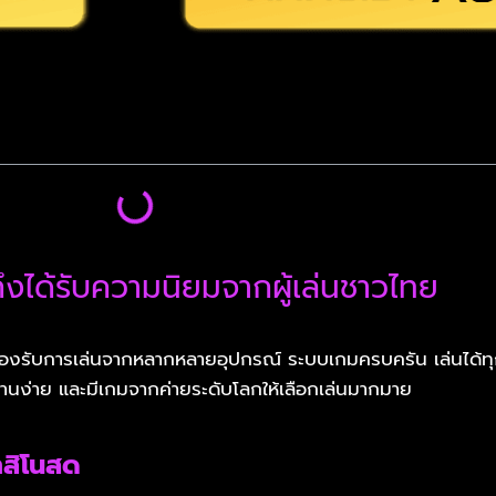
งได้รับความนิยมจากผู้เล่นชาวไทย
 รองรับการเล่นจากหลากหลายอุปกรณ์ ระบบเกมครบครัน เล่นได้ทุกร
ช้งานง่าย และมีเกมจากค่ายระดับโลกให้เลือกเล่นมากมาย
าสิโนสด