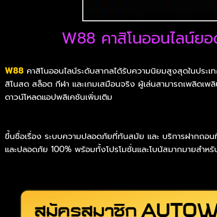
W88 คาสิโนออนไลน์ยอ
W88
คาสิโนออนไลน์ระดับสากลได้รับความนิยมสูงสุดในประเทศไ
สิโนสด สล็อต กีฬา และเกมเสมือนจริง ผู้เล่นสามารถเพลิดเพลิน
ดาวน์โหลดแอปพลิเคชันเพิ่มเติม
ขึ้นชื่อเรื่อง ระบบความปลอดภัยที่ทันสมัย และ บริการฝากถอนท
และปลอดภัย 100% พร้อมทั้งโปรโมชั่นและโบนัสมากมายสำหรับทั้