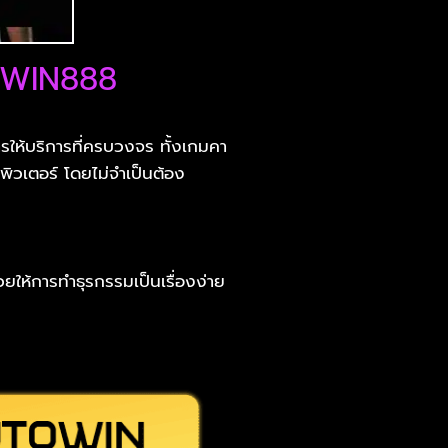
TOWIN888
รให้บริการที่ครบวงจร ทั้งเกมคา
พิวเตอร์ โดยไม่จำเป็นต้อง
ยให้การทำธุรกรรมเป็นเรื่องง่าย