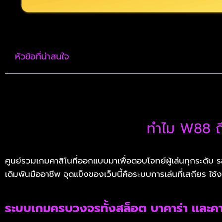
หัวข้อที่น่าสนใจ
ทำไม W88 ถึ
ศูนย์รวมเกมคาสิโนที่ออกแบบมาเพื่อตอบโจทย์ผู้เล่นทุกระดับ
เดิมพันมืออาชีพ จุดแข็งของเว็บนี้คือระบบการเล่นที่เสถียร ใ
ระบบเกมครบวงจรทั้งสล็อต บาคาร่า และค