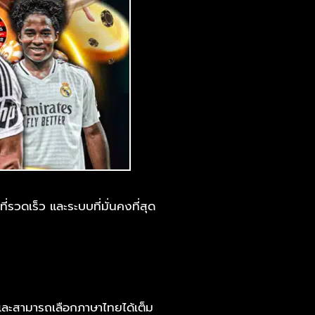
รวดเร็ว และระบบที่มั่นคงที่สุด
าย และสามารถเลือกภาษาไทยได้เต็ม