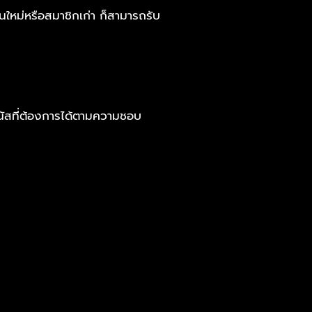
ล่นใหม่หรือสมาชิกเก่า ก็สามารถรับ
ัสที่ต้องการได้ตามความชอบ