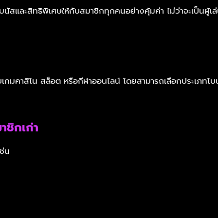
นัสและสิทธิพิเศษให้กับสมาชิกทุกคนอย่างคุ้มค่า ไม่ว่าจะเป็นผู้เ
เกมคาสิโน สล็อต หรือกีฬาออนไลน์ โดยสามารถเลือกประเภทโบน
าชิกเก่า
ช่น