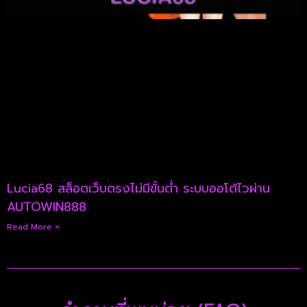
Lucia68 สล็อตเว็บตรงไม่มีขั้นต่ำ ระบบออโต้ไวผ่าน
AUTOWIN888
Read More »