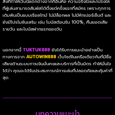
สิ่งที่ทำให้เว็บนี้แตกต่างจากที่อื่นคือ ความจริงใจและโปร่งใส
ที่ผู้เล่นสามารถสัมผัสได้ตั้งแต่ครั้งแรกที่สมัคร เพราะทุกการ
เดิมพันเป็นแบบเรียลไทม์ ไม่มีล็อกผล ไม่มีหักเปอร์เซ็นต์ และ
ยังมีโปรโมชันเสริม เช่น โบนัสต้อนรับ 100%, คืนยอดเสีย
รายวัน และโบนัสฝากแรกของวัน
นอกจากนี้
TUKTUK888
ยังได้รับการแนะนำอย่างเป็น
ทางการจาก
AUTOWIN888
เว็บไซต์ในเครือเดียวกันที่มีชื่อ
เสียงด้านระบบการเงินมั่นคงและบริการที่เป็นมิตร ทำให้มั่นใจ
ได้ว่า คุณจะได้รับประสบการณ์การเล่นที่ปลอดภัยและคุ้มค่าที่
สุด
บทความแนะนำ