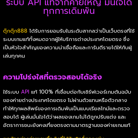
ระบบ API แท้จากค่ายใหญ่ มั่นใจได้
ทุกการเดิมพัน
ตุ๊กตุ๊ก888
ได้รับการยอมรับในระดับสากลว่าเป็นเว็บตรงที่ใช้
ระบบเกมแท้ทั้งหมดจากผู้ให้บริการต่างประเทศโดยตรง ซึ่ง
เป็นหัวใจสำคัญของความน่าเชื่อถือและการันตีรายได้ให้กับผู้
เล่นทุกคน
ความโปร่งใสที่ตรวจสอบได้จริง
ใช้ระบบ
API
แท้ 100% ที่เชื่อมต่อกับเซิร์ฟเวอร์เกมต้นฉบับ
ของค่ายต่างประเทศโดยตรง ไม่ผ่านตัวแทนหรือตัวกลาง
ทำให้ทุกผลลัพธ์ของการเดิมพันเป็นแบบเรียลไทม์และตรวจ
สอบได้ ผู้เล่นมั่นใจได้ว่าผลของเกมไม่ได้ถูกปรับแต่ง และ
อัตราการชนะยังคงเที่ยงตรงตามมาตรฐานของค่ายเกมแท้