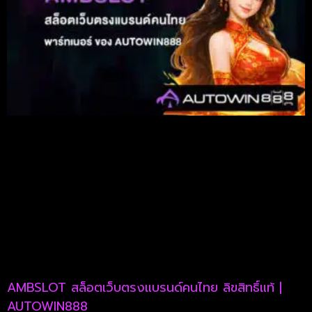
AMBSLOT สล็อตเว็บตรงแบรนด์คนไทย ลิขสิทธิ์แท้ |
AUTOWIN888