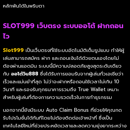
หลักพันได้ในพริบตา
SLOT999 เว็บตรง ระบบออโต้ ฝากถอน
ไว
Slot999
เป็นเว็บตรงที่ใช้ระบบอัตโนมัติเต็มรูปแบบ ทำให้ผู้
เล่นสามารถสมัคร ฝาก และถอนเงินได้ด้วยตนเองโดยไม่
ต้องผ่านแอดมิน ระบบนี้มีความปลอดภัยสูงสุดระดับเดียว
กับ
ออโต้วิน888
ซึ่งได้รับการยอมรับจากผู้เล่นทั่วเอเชียว่า
เร็วและแม่นยำที่สุด ไม่ว่าจะฝากหรือถอนใช้เวลาไม่เกิน 10
วินาที และรองรับทุกธนาคารรวมถึง True Wallet เหมาะ
สำหรับผู้เล่นที่ต้องการความรวดเร็วในการทำธุรกรรม
นอกจากนี้ยังมีระบบ Auto Claim Bonus ที่ช่วยให้คุณกด
รับโปรโมชั่นได้ทันทีโดยไม่ต้องติดต่อเจ้าหน้าที่ ซึ่งเป็น
เทคโนโลยีใหม่ที่ช่วยประหยัดเวลาและลดความยุ่งยากระหว่าง