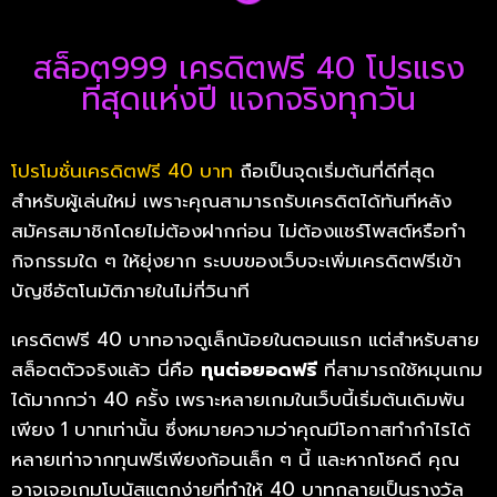
สล็อต999 เครดิตฟรี 40 โปรแรง
ที่สุดแห่งปี แจกจริงทุกวัน
โปรโมชั่นเครดิตฟรี 40 บาท
ถือเป็นจุดเริ่มต้นที่ดีที่สุด
สำหรับผู้เล่นใหม่ เพราะคุณสามารถรับเครดิตได้ทันทีหลัง
สมัครสมาชิกโดยไม่ต้องฝากก่อน ไม่ต้องแชร์โพสต์หรือทำ
กิจกรรมใด ๆ ให้ยุ่งยาก ระบบของเว็บจะเพิ่มเครดิตฟรีเข้า
บัญชีอัตโนมัติภายในไม่กี่วินาที
เครดิตฟรี 40 บาทอาจดูเล็กน้อยในตอนแรก แต่สำหรับสาย
สล็อตตัวจริงแล้ว นี่คือ
ทุนต่อยอดฟรี
ที่สามารถใช้หมุนเกม
ได้มากกว่า 40 ครั้ง เพราะหลายเกมในเว็บนี้เริ่มต้นเดิมพัน
เพียง 1 บาทเท่านั้น ซึ่งหมายความว่าคุณมีโอกาสทำกำไรได้
หลายเท่าจากทุนฟรีเพียงก้อนเล็ก ๆ นี้ และหากโชคดี คุณ
อาจเจอเกมโบนัสแตกง่ายที่ทำให้ 40 บาทกลายเป็นรางวัล