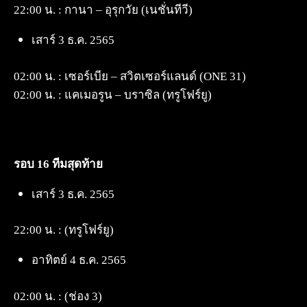
22:00 น. : กานา – อุรุกวัย (เนชั่นทีวี)
เสาร์ 3 ธ.ค. 2565
02:00 น. : เซอร์เบีย – สวิตเซอร์แลนด์ (ONE 31)
02:00 น. : แคเมอรูน – บราซิล (ทรูโฟร์ยู)
รอบ 16 ทีมสุดท้าย
เสาร์ 3 ธ.ค. 2565
22:00 น. : (ทรูโฟร์ยู)
อาทิตย์ 4 ธ.ค. 2565
02:00 น. : (ช่อง 3)