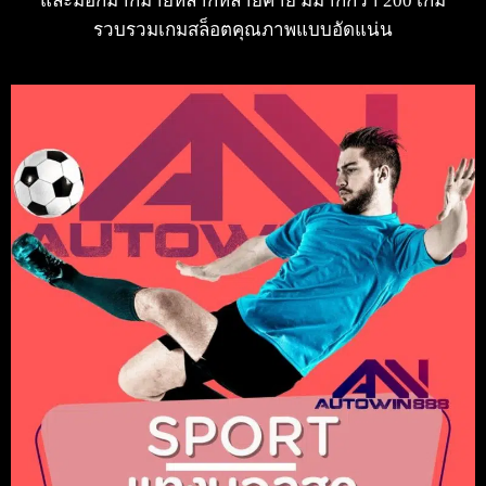
และมีอีกมากมายหลากหลายค่าย มีมากกว่า 200 เกม
รวบรวมเกมสล็อตคุณภาพแบบอัดแน่น