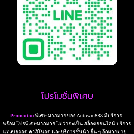
โปรโมชั่นพิเศษ
Promotion
พิเศษ มากมายของ Autowin888 มีบริการ
พร้อม โปรพิเศษมากมาย ไม่ว่าจะเป็น สล็อตออนไลน์ บริการ
แทงบอลสด คาสิโนสด และบริการชั้นนำ อื่น ๆ อีกมากมาย