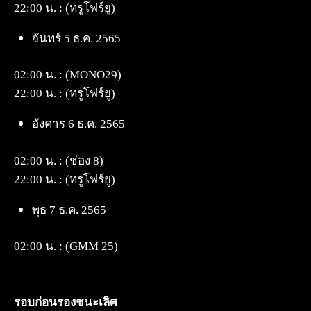
22:00 น. : (ทรูโฟร์ยู)
จันทร์ 5 ธ.ค. 2565
02:00 น. : (MONO29)
22:00 น. : (ทรูโฟร์ยู)
อังคาร 6 ธ.ค. 2565
02:00 น. : (ช่อง 8)
22:00 น. : (ทรูโฟร์ยู)
พุธ 7 ธ.ค. 2565
02:00 น. : (GMM 25)
รอบก่อนรองชนะเลิศ