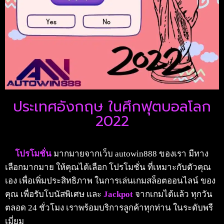
ประเทศอังกฤษ ในศึกฟุตบอลโลก
2022
โปรโมชั่น
มากมายจากเว็บ autowin888 ของเรา มีทาง
เลือกมากมาย ให้คุณได้เลือก โปรโมชั่น ที่เหมาะกับตัวคุณ
เอง เพื่อเพิ่มประสิทธิภาพ ในการเล่นเกมสล็อตออนไลน์ ของ
คุณ เพื่อรับโบนัสพิเศษ และ
Jackpot
จากเกมได้แล้ว ทุกวัน
ตลอด 24 ชั่วโมง เราพร้อมบริการลูกค้าทุกท่าน ในระดับพรี
เมี่ยม