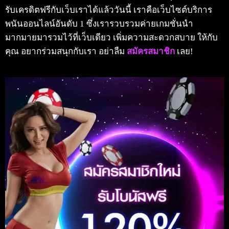
รับเครดิตฟรีกับเว็บเราได้แล้ววันนี้ เราคือเว็บไซต์บริการ
พนันออนไลน์อันดับ 1 ซึ่งเรารวบรวมค่ายเกมชั่นนำ
มากมายมารวมไว้ที่เว็บเดียว เพิ่มความสะดวกสบาย ให้กับ
คุณ อยากร่วมสนุกกับเรา อย่าลืม
สมัครสมาชิก
เลย!