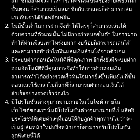
สมาชิกออโต้จึงทำให้การสมัครนั้นเป็นเรื่องง่ายเพียงไม่กี่
ขั้นตอน ก็สามารถเป็นสมาชิกกับเราและก็สามารถเล่น
เกมกับเราได้ยังเพลิดเพลิน
ไม่มีขั้นต่ำในการฝากจึงทำให้ใครๆก็สามารถเล่นได้
ด้วยความที่ตัวเกมนั้น ไม่มีการกำหนดขั้นต่ำ ในการฝาก
ทำให้ท่านมีงบเท่าไหร่งบมาก งบน้อยก็สามารถเล่นได้
และสามารถทำกำไรเงินแสนเงินล้านได้จากตัวเกม
มีระบบฝากถอนอัตโนมัติที่มีคุณภาพ อีกทั้งยังมีระบบฝาก
ถอนอัตโนมัติที่มีคุณภาพจึงทำให้การฝากถอนเงิน
สามารถทำได้อย่างรวดเร็วทันใจมากยิ่งขึ้นเพียงไม่กี่ขั้น
ตอนและใช้เวลาไม่กี่นาทีก็สามารถฝากถอนเงินได้
สำเร็จอย่างรวดเร็วว่องไว
มีโปรโมชั่นต่างๆมากมายภายในเว็บไซต์ ภายใน
เว็บไซต์ของเรานั้นมีโปรโมชั่นต่างๆมากมายที่เป็นสิทธิ
ประโยชน์พิเศษต่างๆที่มอบให้กับลูกค้าทุกท่านไม่ว่าจะ
เป็นผู้เล่นหน้าใหม่หรือหน้าเก่าก็สามารถรับโปรโมชั่น
สุดพิเศษนี้ได้