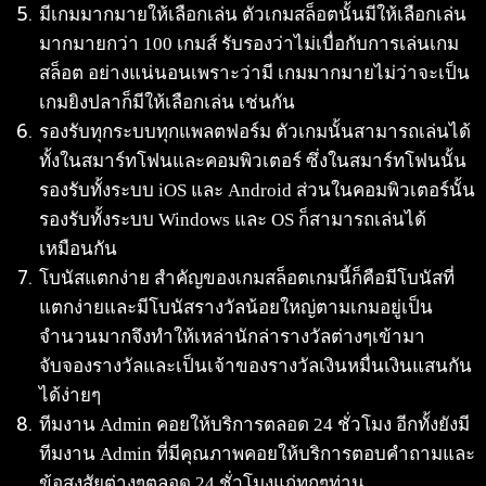
มีเกมมากมายให้เลือกเล่น ตัวเกมสล็อตนั้นมีให้เลือกเล่น
มากมายกว่า 100 เกมส์ รับรองว่าไม่เบื่อกับการเล่นเกม
สล็อต อย่างแน่นอนเพราะว่ามี เกมมากมายไม่ว่าจะเป็น
เกมยิงปลาก็มีให้เลือกเล่น เช่นกัน
รองรับทุกระบบทุกแพลตฟอร์ม ตัวเกมนั้นสามารถเล่นได้
ทั้งในสมาร์ทโฟนและคอมพิวเตอร์ ซึ่งในสมาร์ทโฟนนั้น
รองรับทั้งระบบ iOS และ Android ส่วนในคอมพิวเตอร์นั้น
รองรับทั้งระบบ Windows และ OS ก็สามารถเล่นได้
เหมือนกัน
โบนัสแตกง่าย สำคัญของเกมสล็อตเกมนี้ก็คือมีโบนัสที่
แตกง่ายและมีโบนัสรางวัลน้อยใหญ่ตามเกมอยู่เป็น
จำนวนมากจึงทำให้เหล่านักล่ารางวัลต่างๆเข้ามา
จับจองรางวัลและเป็นเจ้าของรางวัลเงินหมื่นเงินแสนกัน
ได้ง่ายๆ
ทีมงาน Admin คอยให้บริการตลอด 24 ชั่วโมง อีกทั้งยังมี
ทีมงาน Admin ที่มีคุณภาพคอยให้บริการตอบคำถามและ
ข้อสงสัยต่างๆตลอด 24 ชั่วโมงแก่ทุกๆท่าน