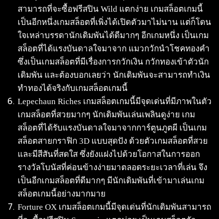
สามารถที่จะซื้อฟรีสปิน Wild แตกง่าย เกมสล็อตเกมนี้
เป็นอีกหนึ่งเกมสล็อตที่เพิ่งได้เปิดตัวมาไม่นาน แต่ก็โดน
ใจเหล่าบรรดานักเดิมพันได้ดีมากๆ อีกเกมหนึ่ง เป็นเกม
สล็อตที่ได้แรงบันดาลใจมาจาก แมวกวักนำโชคทองคำ
ซึ่งเป็นเกมสล็อตที่มีเรื่องการกวักเงิน กวักทองเข้าตัวนัก
เดิมพัน และต้องบอกเลยว่า นักเดิมพันจะสามารถทำเงิน
ทำทองได้จริงกับเกมสล็อตเกมนี้
Lepechaun Riches เกมสล็อตเกมนี้มีจุดเด่นที่มีภาพในตัว
เกมสล็อตที่สวยมากๆ นักเดิมพันเล่นเพลินดูง่าย เกม
สล็อตที่ได้รับแรงบันดาลใจมาจากการ์ตูนภูตผี เป็นเกม
สล็อตสายกราฟิก 3D แบบสุดปัง ด้วยตัวเกมสล็อตที่สวย
และมีสีสันที่สดใส ซึ่งยังแฝงไปด้วยโอกาสในการออก
รางวัลโบนัสที่ค่อนข้างง่ายมาตลอดระยะเวลาที่เล่น จึง
เป็นอีกเกมสล็อตที่ดีมากๆ มีนักเดิมพันที่เข้ามาเล่นเกม
สล็อตเกมนี้อย่างมากมาย
Forture OX เกมสล็อตเกมนี้มีจุดเด่นที่นักเดิมพันสามารถ