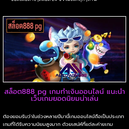
สล็อต888 pg เกมทำเงินออนไลน์ แนะนำ
เว็บเกมยอดนิยมน่าเล่น
ต้องยอมรับว่าในช่วงหลายปีมานี้เกมออนไลน์ถือเป็นประเภท
เกมที่ได้รับความนิยมสูงมาก ด้วยเสน่ห์ที่แต่ละค่ายเกม