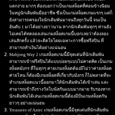
แตกง่าย มากๆ ต้องบอกว่าเป็นเกมสล็อตที่ค่อนข้างนิยม
ในหมู่นักเดิมพันมืออาชีพ ซึ่งเป็นเกมสล็อตเกมแรกๆ แต่ก็
ยังสามารถครองใจนักเดิมพันมาจนถึงทุกวันนี้ จนเป็น
อันดับ 1 มาได้อย่างยาวนาน หากนักเดิมพันทุกๆ ท่านยัง
ไม่เคยได้ทดลองเล่นเกมสล็อตเกมนี้บอกเลยว่าต้องลอง
เล่นสักครั้ง แล้วจะติดใจโดยเฉพาะการซื้อฟรีสปิน ที่
สามารถทำเงินได้อย่างแน่นอน
Mahjong Way 2 เกมสล็อตเกมนี้มีจุดเด่นที่นักเดิมพัน
สามารถเข้าฟรีสปินได้แบบบ่อยๆแบบไม่คาดคิด เป็นเกม
สล็อตมังกร ที่ในทุกๆ ค่ายเกมสล็อตต้องมีไม่ว่าค่ายสล็อต
ค่ายไหน ก็ต้องมีเกมสล็อตที่เกี่ยวกับมังกร ก็ไม่พลาดที่จะ
ทำเกมสล็อตแนวนี้ออกมาให้นักเดิมพันได้เข้าเล่น และ
สามารถเข้าถึงรางวัลโบนัสกันแบบมากมาย รับรองหาก
นักเดิมพันได้เล่นเกมสล็อตเกมนี้ต้องมีปั่นเกมสล็อตกัน
ยาวๆ อย่างแน่นอน
Treasures of Aztec เกมสล็อตเกมนี้มีจุดเด่นที่นักเดิมพัน