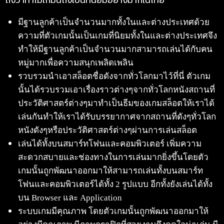
มีฐานลูกค้าเป็นจำนวนมากทั้งในและต่างประเทศด้วย
ความที่ตัวเกมนั้นเป็นเกมที่นิยมทั้งในและต่างประเทศจึง
ทำให้มีฐานลูกค้าเป็นจำนวนมากสามารถเล่นได้กับคน
หมู่มากเพื่อความสนุกเพลิดเพลิน
รวบรวมนำเอาสล็อตชื่อดังจากทั่วโลกมาไว้ที่นี่ ตัวเกม
นั้นได้รวบรวมเอาเรื่องราวต่างๆจากทั่วโลกหนังสถานที่
ประวัติศาสตร์ต่างๆมาทำเป็นธีมของเกมสล็อตให้เราได้
เล่นกันทำให้เราได้รับบรรยากาศจากสถานที่ดังๆทั่วโลก
หนังดังๆหรือประวัติศาสตร์ต่างๆผ่านการเล่นสล็อต
เล่นได้ทั้งบนสมาร์ทโฟนและคอมพิวเตอร์ เพิ่มความ
สะดวกสบายและช่องทางในการเล่นมากยิ่งขึ้นโดยตัว
เกมนั้นถูกพัฒนาออกมาให้สามารถเล่นทั้งบนสมาร์ท
โฟนและคอมพิวเตอร์ได้ทั้ง 2 รูปแบบ อีกทั้งยังเล่นได้ทั้ง
บน Browser และ Application
ระบบเกมมีคุณภาพ โดยตัวเกมนั้นถูกพัฒนาออกมาให้