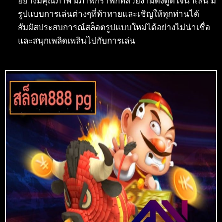
อย่างมีคุณภาพ มีภาพกราฟิกที่สวยงามดึงดูดใจน่าเล่น มี
รูปแบบการเล่นต่างๆที่ท้าทายและเชิญให้ทุกท่านได้
สัมผัสประสบการณ์สล็อตรูปแบบใหม่ได้อย่างไม่น่าเชื่อ
และสนุกเพลิดเพลินไปกับการเล่น