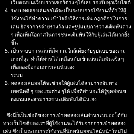
เว็บตรงบนเว็บบราวเซอร์ต่าง ๆได้เลย รองรับทุกเว็บไซต์
ระบบทดลองเล่นออโต้จะเป็นระบบการใช้งานที่ทำให้ผู้
ใช้งานได้ทำความเข้าใจถึงวิธีการเล่น กฎกติกาในการ
เล่น อัตราการจ่ายรางวัล และรูปแบบการวางเดิมพันต่าง
ๆ เพื่อเพิ่มโอกาสในการชนะเดิมพันให้กับผู้เล่นได้มากยิ่ง
ขึ้น
เป็นระบบการเล่นที่มีความใกล้เคียงกับรูปแบบของเกม
มากที่สุด ทำให้ท่านได้เหมือนกับเข้าเล่นเดิมพันจริง ๆ
เพื่อลองมือก่อนการเล่นนั่นเอง
ระบบ
ทดลองเล่นออโต้จะช่วยให้ผู้เล่นได้สามารถจับทาง
เทคนิคดี ๆ ของเกมต่าง ๆได้ เพื่อที่ท่านจะได้รู้จุดอ่อนข
องเกมและสามารถชนะเดิมพันได้นั่นเอง
ซึ่งนี่ก็เป็นข้อดีของการเข้าทดลองเล่นผ่านระบบออโต้กับ
ทางเว็บไซต์ของเราที่ผู้ใช้งานจะได้รับจากการเข้าทดลอง
เล่น ซึ่งเป็นระบบการใช้งานที่นักพนันออนไลน์หน้าใหม่ไม่