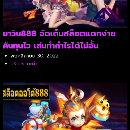
มาวิน888 จัดเต็มสล็อตแตกง่าย
คืนทุนไว เล่นทำกำไรได้ไม่อั้น
พฤศจิกายน 30, 2022
บริการแนะนำ