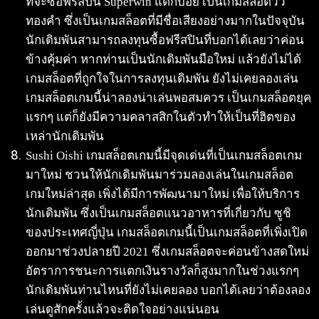
ที่จะซื้อฟรีสปิน Superwin แตกบ่อย เป็นเกมสล็อตวัว
ทองคำ ซึ่งเป็นเกมสล็อตที่มีชื่อเสียงอย่างมากในปัจจุบัน
นักเดิมพันสามารถลงทุนซื้อฟรีสปินที่บอกได้เลยว่าค่อน
ข้างคุ้มค่า หากท่านเป็นนักเดิมพันมือใหม่ แล้วยังไม่ได้
เกมสล็อตที่ถูกใจในการลงทุนเดิมพัน ยังไม่เคยลองเล่น
เกมสล็อตเกมนี้น่าลองน่าเล่นพอสมควร เป็นเกมสล็อตยุค
แรกๆ แต่ก็ยังมีความคลาสสิกในตัวทำให้เป็นที่ฮิตของ
เหล่านักเดิมพัน
Sushi Oishi เกมสล็อตเกมนี้มีจุดเด่นที่เป็นเกมสล็อตเกม
มาใหม่ ชวนให้นักเดิมพันมาร่วมลองเล่นในเกมสล็อต
เกมใหม่ล่าสุด เพิ่งได้มีการพัฒนามาใหม่ เพื่อให้บริการ
นักเดิมพัน ซึ่งเป็นเกมสล็อตแนวอาหารที่เกี่ยวกับ ซูชิ
ของประเทศญี่ปุ่น เกมสล็อตเกมนี้เป็นเกมสล็อตที่เพิ่งเปิด
ออกมาช่วงปลายปี 2021 ซึ่งเกมสล็อตจะค่อนข้างสดใหม่
อัตราการชนะการแตกเงินรางวัลก็สูงมากในช่วงแรกๆ
นักเดิมพันท่านไหนที่ยังไม่เคยลอง บอกได้เลยว่าต้องลอง
เล่นดูสักครั้งแล้วจะติดใจอย่างแน่นอน