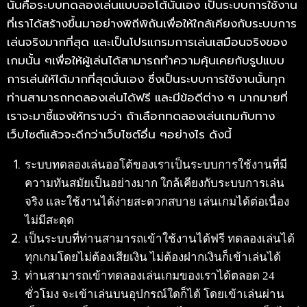
นั่นคือระบบทดลองเล่นแบบออโต้นั่นเอง เป็นระบบการใช้งาน
ที่เราได้สร้างขึ้นมาอย่างพิถีพิถันเพื่อให้ใกล้เคียงกับระบบการ
เล่นจริงมากที่สุด และเป็นโปรแกรมการเล่นเสมือนจริงของ
เกมนั้น ๆเพื่อให้ผู้เล่นได้สามารถทำความคุ้นเคยกับรูปแบบ
การเล่นให้ได้มากที่สุดนั่นเอง ซึ่งเป็นระบบการใช้งานนั้นทุก
ท่านสามารถทดลองเล่นได้ฟรี และมีข้อดีต่าง ๆ มากมายที่
เราจะมาชี้แจงให้ทราบว่า ถ้าเลือกทดลองเล่นเกมกับทาง
เว็บไซต์แล้วจะดีกว่าเว็บไซต์อื่น ๆอย่างไร ดังนี้
ระบบทดลองเล่นออโต้ของเราเป็นระบบการใช้งานที่มี
ความทันสมัยเป็นอย่างมาก ใกล้เคียงกับระบบการเล่น
จริง และใช้งานได้ง่ายสะดวกสบาย เล่นเกมได้ต่อเนื่อง
ไม่มีสะดุด
เป็นระบบที่ท่านสามารถเข้าใช้งานได้ฟรี ทดลองเล่นได้
ทุกเกมโดยไม่ต้องเสียเงิน ไม่ต้องฝากเงินก็เข้าเล่นได้
ท่านสามารถเข้าทดลองเล่นเกมของเราได้ตลอด 24
ชั่วโมง จะเข้าเล่นบนอุปกรณ์ใดก็ได้ โดยเข้าเล่นผ่าน