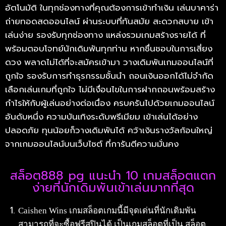
อัตโนมัติ ในทุกช่องทางที่คุณต้องการเข้าทำเงิน เล่นบาคาร่า
ถ่ายทอดสดออนไลน์ ผ่านระบบที่ทันสมัย สะดวกสบาย เข้า
เล่นง่าย รองรับทุกช่องทาง แหล่งรวมเกมสร้างรายได้ ที่
พร้อมตอบโจทย์นักเดิมพันทุกท่าน หากชื่นชอบในการเสี่ยง
ดวง พลาดไม่ได้ที่จะสมัครเข้ามา วางเดิมพันเกมออนไลน์ที่
ถูกใจ รองรับการทำธุรกรรมชั้นนำ ถอนเงินออกได้ไม่จำกัด
เลือกเล่นเกมที่ถูกใจ ไม่มีเงื่อนไขในการฝากถอนพร้อมสร้าง
กำไรให้กับผู้เล่นอย่างต่อเนื่อง ครบครันไปด้วยเกมออนไลน์
อันดับหนึ่ง ความบันเทิงระดับพรีเมียม เข้าเล่นได้อย่าง
ปลอดภัย ทุนน้อยก็วางเดิมพันได้ คว้าเงินรางวัลก้อนใหญ่
จากเกมออนไลน์บนเว็บไซต์ ที่การันตีความมั่นคง
สล็อต888 pg แนะนำ 10 เกมสล็อตแตก
ง่ายที่นักเดิมพันเข้าเล่นมากที่สุด
Caishen Wins เกมสล็อตเกมนี้มีจุดเด่นที่นักเดิมพัน
สามารถที่จะซื้อฟรีสปินได้ เป็นเกมสล็อตที่เป็น สล็อต