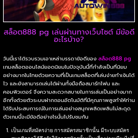
สล็อต888 pg เล่นผ่านทางเว็บไซต์ มีข้อดี
อะไรบ้าง?
วันนี้เราได้รวบรวมเอาเหล่าบรรดาข้อดีของ
สล็อต888 pg
เกมสล็อตออนไลน์ยอดนิยมในปัจจุบันนี้ที่กำลังเป็นที่นิยม
อย่างมากในไทยด้วยความที่เป็นเกมสล็อตที่เล่นง่ายทำเงินได้
ไว และยังสามารถเล่นได้ผ่านทั้งมือถือสมาร์ทโฟน และ
คอมพิวเตอร์ จึงความสะดวกสบายในการเล่นเป็นอย่างมาก
อีกทั้งด้วยตัวระบบฝากถอนอัตโนมัติที่มีคุณภาพสูงทำให้ท่าน
ได้รับประสบการณ์ในการเล่นอย่างสนุกเพลิดเพลินไม่สะดุด
ตัวเกมนี้จะมีข้อดีอย่างไรนั้นไปรับชมกัน
เป็นเกมที่สมัครง่าย การสมัครสมาชิกนั้น มีระบบสมัคร