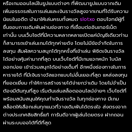
หรือเกมออนไลน์ในรูปแบบต่างๆ ที่พัฒนารูปแบบจากเดิม
เพิ่มอรรถรสในการเล่นและเงินรางวัลสูงจากเกมที่ได้รับความ
นิยมในอดีต นำมาให้เล่นครบทั้งหมด
slotxo
ตอบโจทย์ผู้ที่
ชื่นชอบการเดิมพันผ่านช่องทาง ที่เชื่อมต่ออินเทอร์เน็ต
เท่านั้น บนเว็บไซต์ที่มีความหลากหลายเปิดแค่บัญชีเดียวท่าน
ก็สามารถเข้าเล่นเกมได้ทุกค่ายดัง โดยไม่มีข้อจำกัดในการ
ลงทุน สัมผัสความสนุกได้ทุกครั้งที่เข้าเล่น พิชิตเงินรางวัล
ได้อย่างคุ้มค่ามากที่สุด บนเว็บไซต์ที่มีเกมแจกหนัก โบนัส
ออกบ่อย เข้าร่วมสนุกได้อย่างเต็มที่ อีกหนึ่งช่องทางในการ
หารายได้ ที่มีเงินรางวัลแจกแบบไม่อั้นเยอะที่สุด แหล่งลงทุน
ที่ยอดเยี่ยม ทำให้การสร้างรายได้ง่ายกว่าเดิม โดยไม่จำเป็น
ต้องมีต้นทุนที่สูง เริ่มต้นเล่นสล็อตออนไลน์ง่ายๆ เว็บไซต์ที่
พร้อมสนับสนุนให้คุณทำเงินรางวัล ในทุกช่องทาง มีเกม
สล็อตให้เลือกเล่นทุกแนวที่วางเดิมพันได้ตรงใจ ส่งตรงจาก
ต่างประเทศลิขสิทธิ์แท้ การันตีจากผู้เล่นโดยตรง ฝากถอน
ผ่านระบบออโต้ที่ดีที่สุด