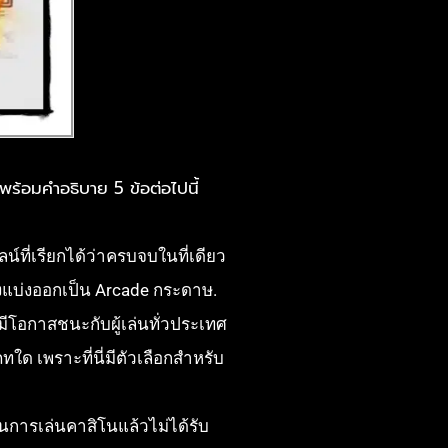
พร้อมคำอธิบาย 5 ข้อต่อไปนี้
์ที่เรียกได้ว่าครบจบในที่เดียว
ังแบ่งออกเป็น Arcade กระดาษ.
ีโอกาสชนะกับผู้เล่นทั่วประเทศ
ทใด เพราะที่นี่มีตัวเลือกสำหรับ
นการเล่นคาสิโนแล้วไม่ได้รับ