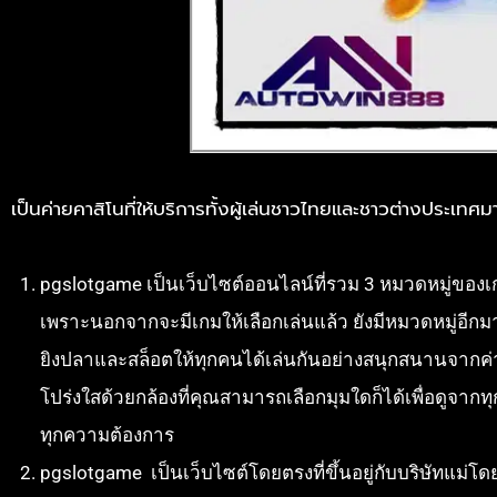
เป็นค่ายคาสิโนที่ให้บริการทั้งผู้เล่นชาวไทยและชาวต่างประเท
pgslotgame
เป็นเว็บไซต์ออนไลน์ที่รวม 3 หมวดหมู่ของเก
เพราะนอกจากจะมีเกมให้เลือกเล่นแล้ว ยังมีหมวดหมู่อีก
ยิงปลาและสล็อตให้ทุกคนได้เล่นกันอย่างสนุกสนานจากค่าย
โปร่งใสด้วยกล้องที่คุณสามารถเลือกมุมใดก็ได้เพื่อดูจากทุก
ทุกความต้องการ
pgslotgame เป็นเว็บไซต์โดยตรงที่ขึ้นอยู่กับบริษัทแม่