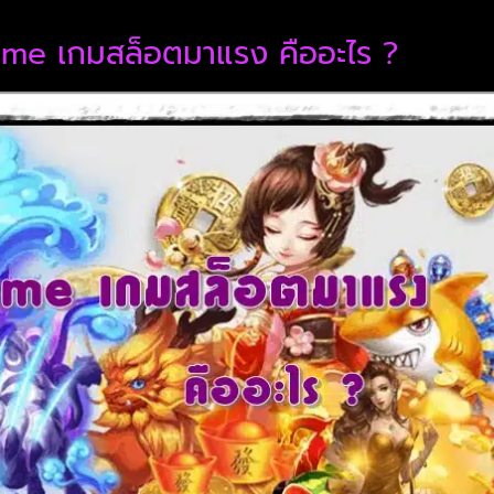
me เกมสล็อตมาแรง คืออะไร ?