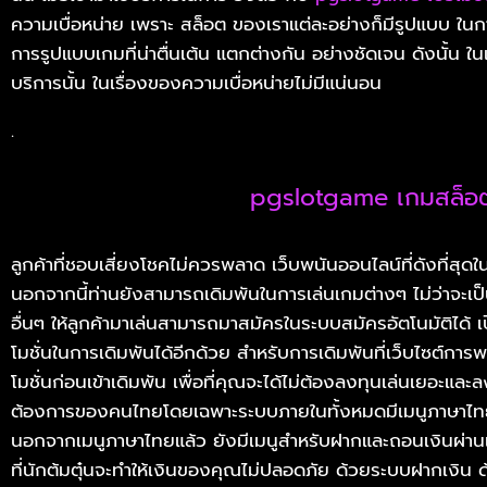
ความเบื่อหน่าย เพราะ สล็อต ของเราแต่ละอย่างก็มีรูปแบบ ใน
การรูปแบบเกมที่น่าตื่นเต้น แตกต่างกัน อย่างชัดเจน ดังนั้น ใน
บริการนั้น ในเรื่องของความเบื่อหน่ายไม่มีแน่นอน
.
pgslotgame เกมสล็อตมา
ลูกค้าที่ชอบเสี่ยงโชคไม่ควรพลาด เว็บพนันออนไลน์ที่ดังที่สุดใน
นอกจากนี้ท่านยังสามารถเดิมพันในการเล่นเกมต่างๆ ไม่ว่าจะเป็
อื่นๆ ให้ลูกค้ามาเล่นสามารถมาสมัครในระบบสมัครอัตโนมัติได้ เปิ
โมชั่นในการเดิมพันได้อีกด้วย สำหรับการเดิมพันที่เว็บไซต์การพ
โมชั่นก่อนเข้าเดิมพัน เพื่อที่คุณจะได้ไม่ต้องลงทุนเล่นเยอ
ต้องการของคนไทยโดยเฉพาะระบบภายในทั้งหมดมีเมนูภาษาไทย ใช้
นอกจากเมนูภาษาไทยแล้ว ยังมีเมนูสำหรับฝากและถอนเงินผ่านเ
ที่นักต้มตุ๋นจะทำให้เงินของคุณไม่ปลอดภัย ด้วยระบบฝากเงิน 