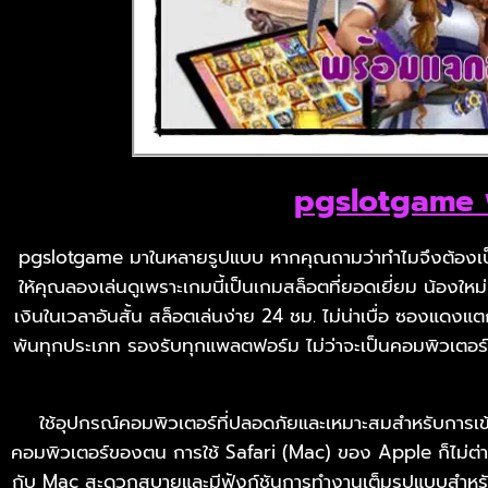
pgslotgame พ
pgslotgame มาในหลายรูปแบบ หากคุณถามว่าทำไมจึงต้องเ
ให้คุณลองเล่นดูเพราะเกมนี้เป็นเกมสล็อตที่ยอดเยี่ยม น้องใหม
เงินในเวลาอันสั้น สล็อตเล่นง่าย 24 ชม. ไม่น่าเบื่อ ซองแดง
พันทุกประเภท รองรับทุกแพลตฟอร์ม ไม่ว่าจะเป็นคอมพิวเตอร์
ใช้อุปกรณ์คอมพิวเตอร์ที่ปลอดภัยและเหมาะสมสำหรับการเข้าถ
คอมพิวเตอร์ของตน การใช้ Safari (Mac) ของ Apple ก็ไม่ต่าง
กับ Mac สะดวกสบายและมีฟังก์ชันการทำงานเต็มรูปแบบสำหรับผู้ใ