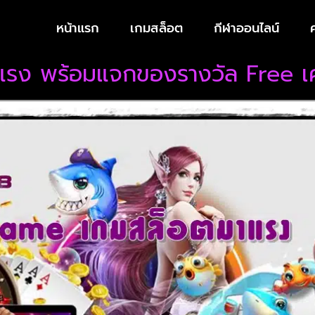
หน้าแรก
เกมสล็อต
กีฬาออนไลน์
รง พร้อมแจกของรางวัล Free เ