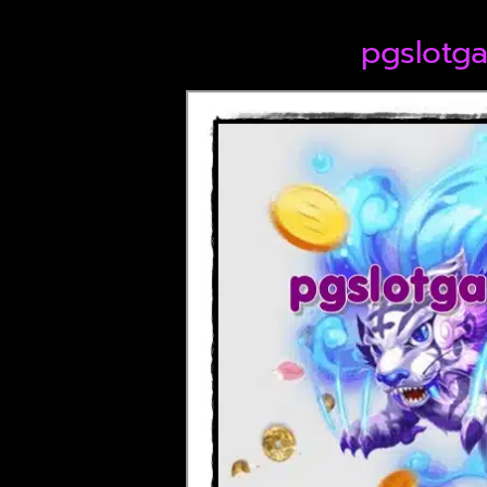
pgslotga