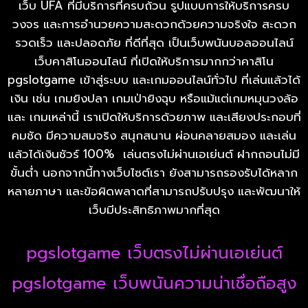
เว็บ UFA ที่มีบริการที่ครบถ้วน รูปแบบการให้บริการครบ
วงจร และการอำนวยความสะดวกด้วยความจริงใจ สะดวก
รวดเร็ว และปลอดภัย ที่ดีที่สุด เป็นเว็บพนันบอลออนไลน์
เว็บคาสิโนออนไลน์ ที่เปิดให้บริการมากกว่าคาสิโน
pgslotgame เข้าสู่ระบบ และเกมออนไลน์ทั่วไป ที่เล่นแล้วได้
เงิน เช่น เกมยิงปลา เกมเป่ายิงฉุบ หรือแม้แต่เกมหมุนวงล้อ
และ เกมเหล่านี้ เราเปิดให้บริการด้วยภาพ และเสียงประกอบที่
คมชัด มีความสมจริง สนุกสนาน ผ่อนคลายสมอง และเล่น
แล้วได้เงินชัวร์ 100% เล่นตรงไม่ผ่านเอเย่นต์ ฝากถอนไม่มี
ขั้นต่ำ นอกจากนี้ทางเว็บไซต์เรา ยังสามารถรองรับได้หลาก
หลายภาษา และข้อผิดพลาดที่สามารถปรับปรุง และพัฒนาให้
เว็บมีประสิทธิภาพมากที่สุด
pgslotgame เว็บตรงไม่ผ่านเอเย่นต์
pgslotgame เว็บพนันความน่าเชื่อถือสูง