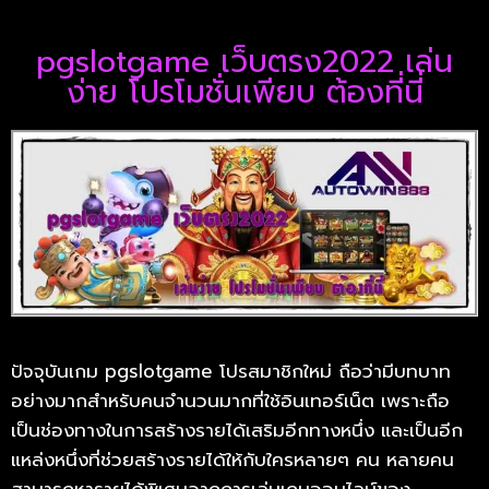
pgslotgame เว็บตรง2022 เล่น
ง่าย โปรโมชั่นเพียบ ต้องที่นี่
ปัจจุบันเกม pgslotgame โปรสมาชิกใหม่ ถือว่ามีบทบาท
อย่างมากสำหรับคนจำนวนมากที่ใช้อินเทอร์เน็ต เพราะถือ
เป็นช่องทางในการสร้างรายได้เสริมอีกทางหนึ่ง และเป็นอีก
แหล่งหนึ่งที่ช่วยสร้างรายได้ให้กับใครหลายๆ คน หลายคน
สามารถหารายได้พิเศษจากการเล่นเกมออนไลน์ของ