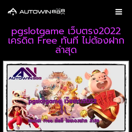
pgslotgame เว็บตรง2022
เครดิต Free ทันที ไม่ต้องฝาก
ล่าสุด