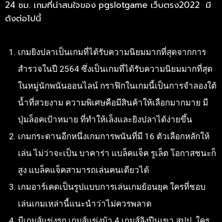
24 ชม. เกมที่น่าสนใจของ pgslotgame เว็บตรง2022 มี
ดังต่อไปนี้
เกมยิงปลาเป็นเกมที่ได้รับความนิยมมากที่สุดจากการ
สำรวจในปี 2564 ซึ่งเป็นเกมที่ได้รับความนิยมมากที่สุด
ในหมู่นักพนันออนไลน์ กราฟิกในเกมนี้เป็นการจำลองใต้
น้ำที่สวยงาม ความพิเศษคือมีสินค้าให้เลือกมากมาย มี
ปุ่มล็อคเป้าหมาย ที่ทำให้เล็งและยิงปลาได้ง่ายขึ้น
เกมกระดานอีกหนึ่งเกมการพนันที่มี 16 ตัวเลือกหลักให้
เล่น ไม่ว่าจะเป็น บาคาร่า แบล็คแจ็ค รูเล็ต โอกาสชนะก็
สูง แบล็คแจ็คสามารถเล่นคนเดียวได้
เกมอาร์เคดเป็นรูปแบบการเล่นเกมย้อนยุค ใครที่ชอบ
เล่นเกมเหล่านี้แนะนำว่าไม่ควรพลาด
มีเกมส์แข่งรถ เกมส์แข่งม้า 4.เกมส์ลิงปีนเขา สปป. ใคร