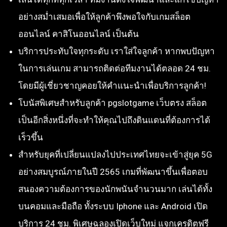
อย่างสม่ำเสมอเพื่อให้ลูกค้าพึงพอใจกับเกมสล็อต
ออนไลน์ คาสิโนออนไลน์ เป็นต้น
บริการประทับใจทุกระดับ เราใส่ใจลูกค้า หากพบปัญหา
ในการเล่นเกม สามารถติดต่อทีมงานได้ตลอด 24 ชม.
โดยมีผู้เชี่ยวชาญคอยให้คำแนะนำเพื่อบริการลูกค้า!
โบนัสพิเศษสำหรับลูกค้า pgslotgame เว็บตรง สล็อต
เป็นอีกสิ่งหนึ่งที่จะทำให้คุณไปถึงดินแดนที่ต้องการได้
เร็วขึ้น
สำหรับยุคที่เปลี่ยนแปลงไปประเทศไทยจะเข้าสู่ยุค 5G
อย่างสมบูรณ์ภายในปี 2565 เกมที่พัฒนาขึ้นเพื่อตอบ
สนองความต้องการของนักพนันจำนวนมาก เล่นได้ทั้ง
บนคอมและมือถือ ทั้งระบบ Iphone และ Android เปิด
บริการ 24 ชม. พิเศษฉลองเปิดเว็บใหม่ แจกเครดิตฟรี