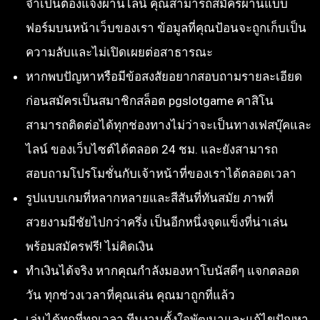
จำเป็นต้องแจ้งผ่านไลน์ คุณสามารถสมัครผ่านแบบ
ฟอร์มบนหน้าเว็บของเรา ข้อมูลที่คุณป้อนจะถูกเก็บเป็น
ความลับและไม่เปิดเผยต่อสาธารณะ
หากพบปัญหาหรือมีข้อสงสัยอยากสอบถามรายละเอียด
ก่อนสมัครเป็นสมาชิกสล็อต pgslotgame คาสิโน
สามารถติดต่อได้ทุกช่องทางไม่ว่าจะเป็นทางเฟสบุ๊คและ
ไลน์ ของเว็บไซต์ได้ตลอด 24 ชม. และยังสามารถ
สอบถามโปรโมชั่นกับเจ้าหน้าที่ของเราได้ตลอดเวลา
รูปแบบเกมที่หลากหลายและสีสันที่ทันสมัย ภาพที่
สวยงามมีชัยไปกว่าครึ่ง เป็นอีกหนึ่งจุดแข็งที่น่าเล่น
พร้อมสมัครฟรี! ไม่คิดเงิน
ทำเงินได้จริง หากคุณกำลังมองหาโบนัสดีๆ แจกตลอด
วัน ทุกช่วงเวลาที่คุณเล่น คุณมาถูกที่แล้ว
เล่นได้ทุกที่ทุกเวลา ทีมงานตั้งใจพัฒนาและแก้ไขปัญหา