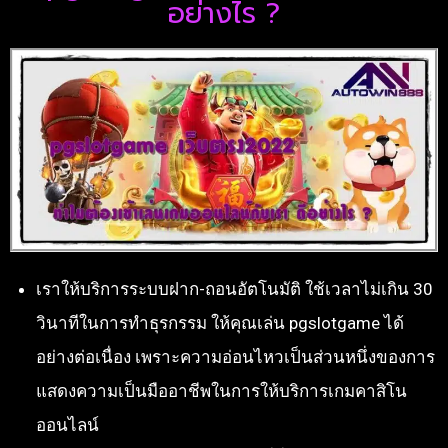
อย่างไร ?
เราให้บริการระบบฝาก-ถอนอัตโนมัติ ใช้เวลาไม่เกิน 30
วินาทีในการทำธุรกรรม ให้คุณเล่น pgslotgame ได้
อย่างต่อเนื่อง เพราะความอ่อนไหวเป็นส่วนหนึ่งของการ
แสดงความเป็นมืออาชีพในการให้บริการเกมคาสิโน
ออนไลน์