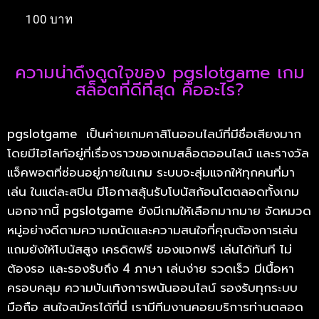
100 บาท
ความน่าดึงดูดใจของ pgslotgame เกม
สล็อตที่ดีที่สุด คืออะไร?
pgslotgame เป็นค่ายเกมคาสิโนออนไลน์ที่มีชื่อเสียงมาก
โดยมีไฮไลท์อยู่ที่เรื่องราวของเกมสล็อตออนไลน์ และรางวัล
แจ็คพอตที่ซ่อนอยู่ภายในเกม ระบบจะสุ่มแจกให้ทุกคนที่มา
เล่น ในแต่ละสปิน มีโอกาสลุ้นรับโบนัสก้อนโตตลอดทั้งเกม
นอกจากนี้ pgslotgame ยังมีเกมให้เลือกมากมาย จัดหมวด
หมู่อย่างดีตามความถนัดและความสนใจที่คุณต้องการเล่น
แถมยังให้โบนัสสูง เครดิตฟรี ของแจกฟรี เล่นได้ทันที ไม่
ต้องรอ และรองรับถึง 4 ภาษา เล่นง่าย รวดเร็ว มีเนื้อหา
ครอบคลุม ความบันเทิงการพนันออนไลน์ รองรับทุกระบบ
มือถือ สนใจสมัครได้ที่นี่ เรามีทีมงานคอยบริการท่านตลอด