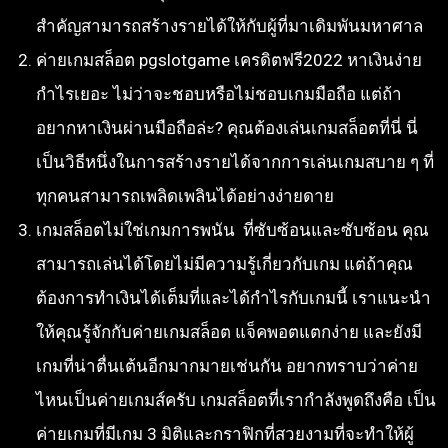
สำคัญสามารถสร้างรายได้ให้กับผู้ที่มาเดิมพันมหาศาล
ค่ายเกมสล็อต pgslotgame เครดิตฟรี2022 หาเงินง่าย
กำไรเยอะ ไม่ว่าจะชอบหรือไม่ชอบเกมมือถือ แต่ถ้า
อยากหาเงินผ่านมือถือล่ะ? คุณต้องเล่นเกมสล็อตที่นี่ นี่
เป็นวิธีหนึ่งในการสร้างรายได้จากการเล่นเกมสบาย ๆ ที่
ทุกคนสามารถเพลิดเพลินได้อย่างง่ายดาย
เกมสล็อตไม่ใช่เกมการพนัน ที่ซับซ้อนและซับซ้อน คุณ
สามารถเล่นได้โดยไม่มีความรู้เกี่ยวกับเกม แต่ถ้าคุณ
ต้องการทำเงินได้เต็มที่และได้กำไรกับเกมนี้ เราแนะนำ
ให้คุณรู้จักกับค่ายเกมสล็อต แจ็คพอตแตกง่าย และยังมี
เกมที่น่าตื่นเต้นอีกมากมายเช่นกัน อยากทราบว่าค่าย
ไหนเป็นค่ายเกมส์ครับ เกมสล็อตที่เรากำลังพูดถึงคือ เป็น
ค่ายเกมที่มีเกม 3 มิติและกราฟิกที่สวยงามที่จะทำให้ผู้