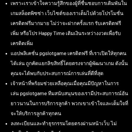
เพราะเราเข้าใจความรู้สึกของผู้ที่ชื่นชอบการเดิมพันใน
เกมสล็อตพิซซ่า เว็บไซต์ของเราเต็มไปด้วยโปรโมชั่น
เครดิตฟรีมากมาย ไม่ว่าจะฝากครั้งแรก รับเครดิตฟรี
เพิ่ม หรือโปร Happy Time เติมเงินระหว่างงวดเพื่อรับ
เครดิตเพิ่ม
แอปพลิเคชั่น pgslotgame เครดิตฟรี ที่เราเปิดให้ทุกคน
ได้เล่น ถูกคัดแยกลิขสิทธิ์โดยตรงจากผู้พัฒนาเกม ดังนั้น
คุณจะได้พบกับประสบการณ์การเล่นที่ดีที่สุด
เจ้าหน้าที่พร้อมช่วยเหลือคุณเมื่อคุณมีปัญหาในการ
เล่น pgslotgame ทีมสนับสนุนของเรามีประสบการณ์อัน
ยาวนานในการบริการลูกค้า พวกเขาเข้าใจและเต็มใจที่
จะให้บริการลูกค้าทุกคน
ลงทะเบียนและทำธุรกรรมโดยตรงผ่านหน้าเว็บ ไม่