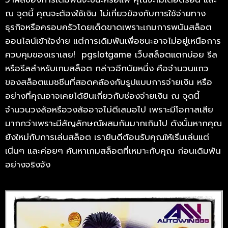
ณ จุดนี้ คุณจะต้องใช้เงิน ไม่เกี่ยวข้องกับการใช้จ่ายทาง
ธุรกิจหรือครอบครัวโดยเด็ดขาดเพราะเกมการพนันสล็อต
ออนไลน์เข้าใจง่าย แต่การเดิมพันเพื่อชนะอาจไม่อยู่เหนือการ
ควบคุมของเราเลย! pgslotgame เว็บสล็อตแตกบ่อย รีล
หรือรีลสำหรับเกมสล็อต กล่าวอีกนัยหนึ่ง คือจำนวนแถว
ของสล็อตแมชชีนที่สอดคล้องกับรูปแบบการจ่ายเงิน หรือ
อย่างที่คุณอาจเคยได้ยินเกี่ยวกับช่องจ่ายเงิน ณ จุดนี้
จำนวนวงล้อหรือวงล้ออาจไม่ดีเสมอไป เพราะมีโอกาสเสีย
มากกว่าเพราะมีสัญลักษณ์ผสมกันมากเกินไป ดังนั้นหากคุณ
ยังใหม่กับการเล่นสล็อต เรายินดีต้อนรับคุณให้เริ่มเล่นแต่
เนิ่นๆ และค่อยๆ ค้นหาเกมสล็อตที่เหมาะกับคุณ ก่อนเดิมพัน
อย่างจริงจัง