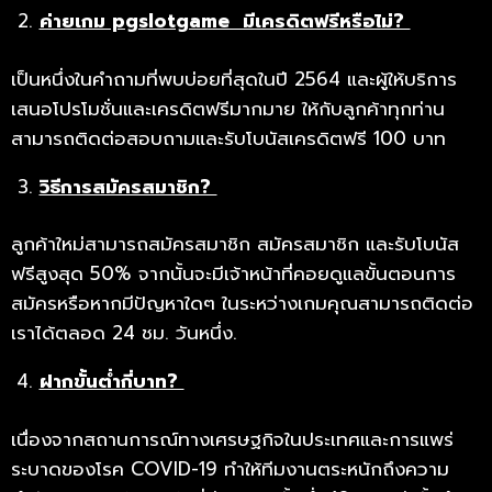
ค่ายเกม pgslotgame มีเครดิตฟรีหรือไม่?
เป็นหนึ่งในคำถามที่พบบ่อยที่สุดในปี 2564 และผู้ให้บริการ
เสนอโปรโมชั่นและเครดิตฟรีมากมาย ให้กับลูกค้าทุกท่าน
สามารถติดต่อสอบถามและรับโบนัสเครดิตฟรี 100 บาท
วิธีการสมัครสมาชิก?
ลูกค้าใหม่สามารถสมัครสมาชิก สมัครสมาชิก และรับโบนัส
ฟรีสูงสุด 50% จากนั้นจะมีเจ้าหน้าที่คอยดูแลขั้นตอนการ
สมัครหรือหากมีปัญหาใดๆ ในระหว่างเกมคุณสามารถติดต่อ
เราได้ตลอด 24 ชม. วันหนึ่ง.
ฝากขั้นต่ำกี่บาท?
เนื่องจากสถานการณ์ทางเศรษฐกิจในประเทศและการแพร่
ระบาดของโรค COVID-19 ทำให้ทีมงานตระหนักถึงความ