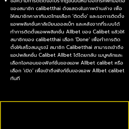
ข้อความการติดตั้งจะปรากฏขึ้นบนหน้าจอโทรศัพท์มือถือ
ของสมาชิก calibetthai ดังแสดงในภาพด้านล่าง เพื่อ
ให้สมาชิกคาลาทิเบตไทยเลือก ‘ติดตั้ง’ และรอการติดตั้ง
แอพพลิเคชั่นคาลิเบียนออลเบ็ท และหลังจากที่ระบบได้
ทำการติดตั้งแอพพลิเคชั่น Allbet ของ Calibet แล้วให้
สมาชิกของ calibetthai เลือก ‘Done’ เพื่อทำการติด
ตั้งให้เสร็จสมบูรณ์ สมาชิก Calibetthai สามารถเข้าถึง
แอปพลิเคชั่น Calibet Allbet ได้โดยกลับ เมนูหลักและ
เลือกไอคอนของฟังก์ชั่นของแอพ Allbet calibet หรือ
เลือก ‘เปิด’ เพื่อเข้าถึงฟังก์ชั่นของแอพ Allbet calibet
ทันที