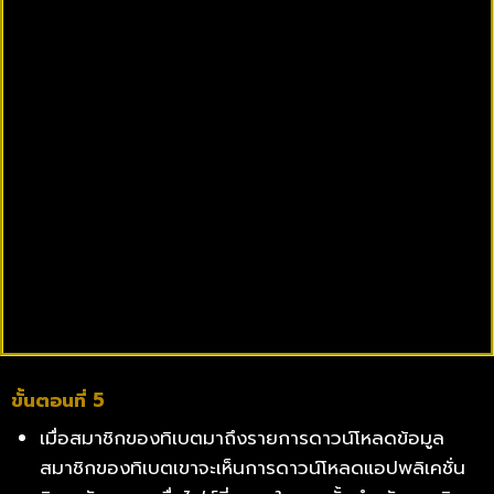
ขั้นตอนที่ 5
เมื่อสมาชิกของทิเบตมาถึงรายการดาวน์โหลดข้อมูล
สมาชิกของทิเบตเขาจะเห็นการดาวน์โหลดแอปพลิเคชั่น