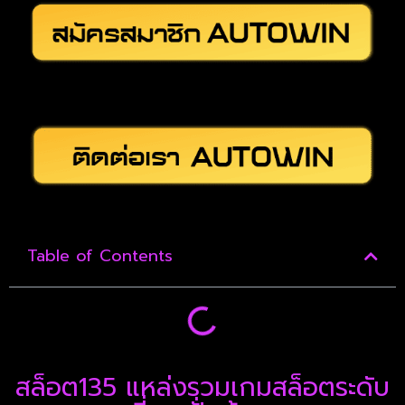
Table of Contents
สล็อต135 แหล่งรวมเกมสล็อตระดับ