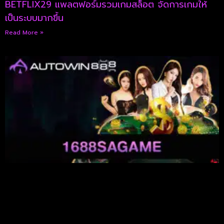
BETFLIX29 แพลตฟอร์มรวมเกมสล็อต จัดการเกมให้
เป็นระบบมากขึ้น
Read More »