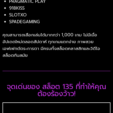
PRAGMATIC PLAY
918KISS
SLOTXO
SPADEGAMING
คุณสามารถเลือกเล่นได้มากกว่า 1,000 เกม ไม่มีเบื่อ
อัปเดตใหม่ตลอดสัปดาห์ ทุกเกมแตกง่าย ภาพสวย
เอฟเฟกต์ตระการตา มีครบทั้งสล็อตคลาสสิกและวิดีโอ
สล็อตทันสมัย
จุดเด่นของ สล็อต 135 ที่ทำให้คุณ
ต้องร้องว้าว!