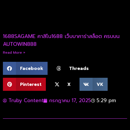
1688SAGAME คาสิโน1688 เว็บบาคาร่าสล็อต ครบบน
AUTOWIN888
Read More »
Facebook
Threads
Pinterest
X
VK
Truby Content
กรกฎาคม 17, 2025
5:29 pm