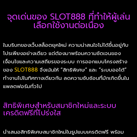
จุดเด่นของ SLOT888 ที่ทำให้ผู้เล่น
เลือกใช้งานต่อเนื่อง
ในบริบทของเว็บสล็อตยุคใหม่ ความน่าสนใจไม่ได้ขึ้นอยู่กับ
โปรเพียงอย่างเดียว แต่ต้องมาพร้อมความชัดเจนของ
เงื่อนไขและความเสถียรของระบบ การออกแบบโครงสร้าง
ของ
SLOT888
จึงเน้นให้ “สิทธิพิเศษ” และ “ระบบออโต้”
ทำงานไปในทิศทางเดียวกัน ลดความซับซ้อนที่มักเกิดขึ้นใน
แพลตฟอร์มทั่วไป
สิทธิพิเศษสำหรับสมาชิกใหม่และระบบ
เครดิตฟรีที่โปร่งใส
นำเสนอสิทธิพิเศษสมาชิกใหม่ในรูปแบบเครดิตฟรี พร้อม