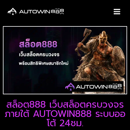
สล็อต888 เว็บสล็อตครบวงจร
ภายใต้ AUTOWIN888 ระบบออ
โต้ 24ชม.