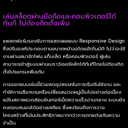
เล่นสล็อตผ่านมือถือและคอมพิวเตอร์ได้
ทันที ไม่ต้องติดตั้งเพิ่ม
แพลตฟอร์มรองรับการแสดงผลแบบ Responsive Design
ซึ่งปรับองค์ประกอบตามขนาดหน้าจอโดยอัตโนมัติ ไม่ว่าจะใช้
งานผ่านสมาร์ทโฟน แท็บเล็ต หรือคอมพิวเตอร์ ผู้เล่น
สามารถเข้าสู่ระบบผ่านเบราว์เซอร์หลักได้ทันทีโดยไม่ต้องติด
ตั้งโปรแกรมเพิ่มเติม
การออกแบบเช่นนี้ช่วยลดอุปสรรคในการเริ่มต้นใช้งาน และ
ทำให้การเลือกเกมหรือเปลี่ยนหมวดหมู่เป็นไปอย่างต่อเนื่อง
แม้ในสภาพแวดล้อมอินเทอร์เน็ตความเร็วปานกลาง ระบบยัง
คงตอบสนองได้อย่างเสถียร ซึ่งสะท้อนถึงการวาง
โครงสร้างที่เน้นประสิทธิภาพมากกว่าการตกแต่งเกินความ
จำเป็น