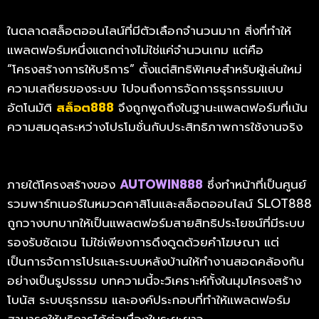
ในตลาดสล็อตออนไลน์ที่มีตัวเลือกจำนวนมาก สิ่งที่ทำให้
แพลตฟอร์มหนึ่งแตกต่างไม่ใช่แค่จำนวนเกม แต่คือ
“โครงสร้างการให้บริการ” ตั้งแต่สิทธิพิเศษสำหรับผู้เล่นใหม่
ความเสถียรของระบบ ไปจนถึงการจัดการธุรกรรมแบบ
อัตโนมัติ
สล็อต888
จึงถูกพูดถึงในฐานะแพลตฟอร์มที่เน้น
ความสมดุลระหว่างโปรโมชั่นกับประสิทธิภาพการใช้งานจริง
ภายใต้โครงสร้างของ
AUTOWIN888
ซึ่งทำหน้าที่เป็นศูนย์
รวมพาร์ทเนอร์ในหมวดคาสิโนและสล็อตออนไลน์ SLOT888
ถูกวางบทบาทให้เป็นแพลตฟอร์มสายสิทธิประโยชน์ที่มีระบบ
รองรับชัดเจน ไม่ใช่เพียงการดึงดูดด้วยคำโฆษณา แต่
เป็นการจัดการโปรและระบบหลังบ้านให้ทำงานสอดคล้องกัน
อย่างเป็นรูปธรรม บทความนี้จะวิเคราะห์ทั้งในมุมโครงสร้าง
โบนัส ระบบธุรกรรม และองค์ประกอบที่ทำให้แพลตฟอร์ม