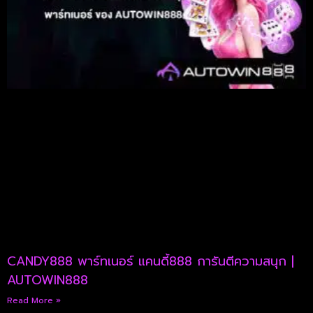
CANDY888 พาร์ทเนอร์ แคนดี้888 การันตีความสนุก |
AUTOWIN888
Read More »