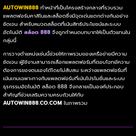
AUTOWIN888
ทำหน้าที่เป็นโครงสร้างกลางที่รวบรวม
แพลตฟอร์มคาสิโนและสล็อตซึ่งมีจุดเด่นแตกต่างกันอย่าง
ชัดเจน สำหรับหมวดสล็อตที่เน้นสิทธิประโยชน์และระบบ
อัตโนมัติ
สล็อต 888
จึงถูกกำหนดบทบาทให้เป็นตัวแทนใน
กลุ่มนี้
การวางตำแหน่งเช่นนี้ช่วยให้ภาพรวมของเครือข่ายมีความ
ชัดเจน ผู้ใช้งานสามารถเลือกแพลตฟอร์มที่ตอบโจทย์ความ
ต้องการของตนเองได้โดยไม่สับสน ระหว่างแพลตฟอร์มที่
เน้นเกมเฉพาะทางกับแพลตฟอร์มที่เน้นโปรโมชั่นและระบบ
ธุรกรรมอัตโนมัติ สล็อต 888 จึงกลายเป็นองค์ประกอบ
สำคัญที่ช่วยเสริมความครบถ้วนให้กับ
AUTOWIN888.CO.COM
ในภาพรวม