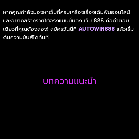
หากคุณกำลังมองหาเว็บที่ครบเครื่องเรื่องเดิมพันออนไลน์
และอยากสร้างรายได้จริงแบบมั่นคง เว็บ 888 คือคำตอบ
เดียวที่คุณต้องลอง! สมัครวันนี้ที่
AUTOWIN888
แล้วเริ่ม
ต้นความมันส์ได้ทันที
บทความแนะนำ