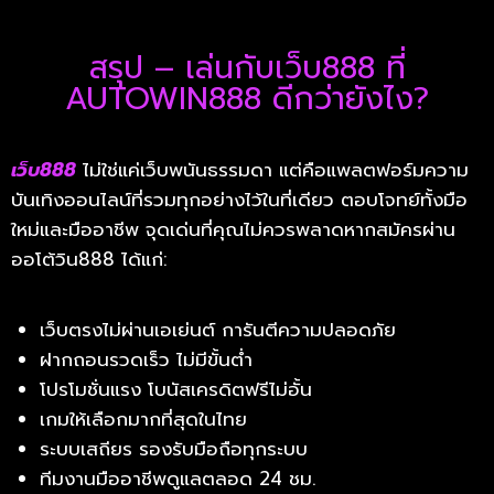
สรุป – เล่นกับเว็บ888 ที่
AUTOWIN888 ดีกว่ายังไง?
เว็บ888
ไม่ใช่แค่เว็บพนันธรรมดา แต่คือแพลตฟอร์มความ
บันเทิงออนไลน์ที่รวมทุกอย่างไว้ในที่เดียว ตอบโจทย์ทั้งมือ
ใหม่และมืออาชีพ จุดเด่นที่คุณไม่ควรพลาดหากสมัครผ่าน
ออโต้วิน888 ได้แก่:
เว็บตรงไม่ผ่านเอเย่นต์ การันตีความปลอดภัย
ฝากถอนรวดเร็ว ไม่มีขั้นต่ำ
โปรโมชั่นแรง โบนัสเครดิตฟรีไม่อั้น
เกมให้เลือกมากที่สุดในไทย
ระบบเสถียร รองรับมือถือทุกระบบ
ทีมงานมืออาชีพดูแลตลอด 24 ชม.