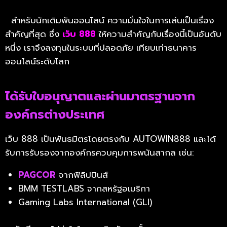
สำหรับนักเดิมพันออนไลน์ ความมั่นใจในการเล่นเป็นเรื่อง
สำคัญที่สุด ซึ่ง
เว็บ 888
ให้ความสำคัญกับเรื่องนี้เป็นอันดับ
หนึ่ง เราจึงลงทุนในระบบที่ปลอดภัย เทียบเท่าธนาคาร
ออนไลน์ระดับโลก
ได้รับใบอนุญาตและผ่านมาตรฐานจาก
องค์กรต่างประเทศ
เว็บ 888 เป็นพันธมิตรโดยตรงกับ AUTOWIN888 และได้
รับการรับรองจากองค์กรควบคุมการพนันสากล เช่น:
PAGCOR
จากฟิลิปปินส์
BMM TESTLABS จากสหรัฐอเมริกา
Gaming Labs International (GLI)