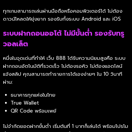
ทุกเกมสามารถเล่นผ่านมือถือหรือคอมพิวเตอร์ได้ ไม่ต้อง
ดาวน์โหลดให้ยุ่งยาก รองรับทั้งระบบ Android และ iOS
ระบบฝากถอนออโต้ ไม่มีขั้นต่ำ รองรับทรู
วอลเล็ต
หนึ่งในจุดเด่นที่ทำให้ เว็บ 888 ได้รับความนิยมสูงคือ ระบบ
ฝากถอนอัตโนมัติที่รวดเร็ว ไม่ต้องรอคิว ไม่ต้องแอดไลน์
แจ้งสลิป คุณสามารถทำรายการได้เองง่ายๆ ใน 10 วินาที
ผ่าน:
ธนาคารทุกแห่งในไทย
True Wallet
QR Code พร้อมเพย์
ไม่จำกัดยอดฝากขั้นต่ำ เริ่มต้นที่ 1 บาทก็เล่นได้ พร้อมโปรโม