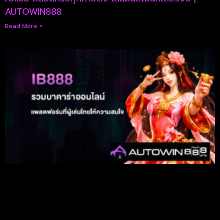
AUTOWIN888
Read More »