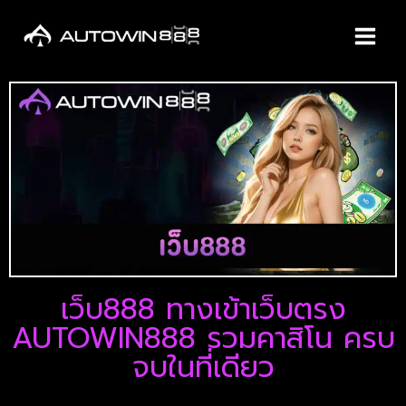
เว็บ888 ทางเข้าเว็บตรง
AUTOWIN888 รวมคาสิโน ครบ
จบในที่เดียว