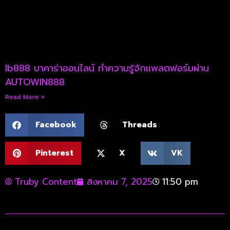
Ib888 บาคาร่าออนไลน์ ทำความรู้จักแพลตฟอร์มผ่าน
AUTOWIN888
Read More »
Facebook
Threads
Pinterest
X
VK
Truby Content
สิงหาคม 7, 2025
11:50 pm