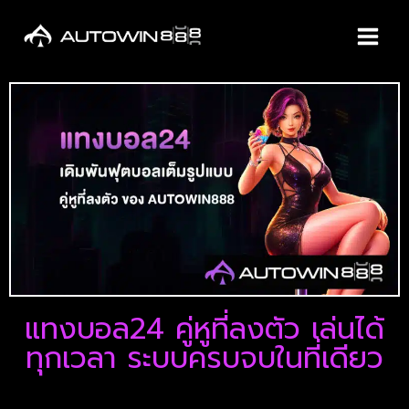
แทงบอล24 คู่หูที่ลงตัว เล่นได้
ทุกเวลา ระบบครบจบในที่เดียว