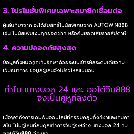
3. โปรโมชั่นพิเศษเฉพาะสมาชิกเชื่อมต่อ
ผู้เล่นที่มาจาก จะได้รับสิทธิ์โบนัสพิเศษจาก AUTOWIN888
เช่น โบนัสเพิ่มเงินทุกยอดฝาก หรือคืนยอดเสียรายสัปดาห์
4. ความปลอดภัยสูงสุด
ข้อมูลทั้งหมดถูกเก็บรักษาด้วยระบบเข้ารหัสระดับเดียวกับ
เว็บธนาคาร ข้อมูลผู้เล่นจึงไม่รั่วไหลแน่นอน
ทำไม แทงบอล 24 และ ออโต้วิน888
จึงเป็นคู่หูที่ลงตัว
เมื่อพูดถึงการเดิมพันออนไลน์ที่ครอบคลุมทั้งกีฬาและเกมคา
สิโน ไม่มีคู่ไหนที่สมดุลเท่าการจับคู่ระหว่าง แทงบอล 24 กับ
ออโต้วิน888
อีกแล้ว