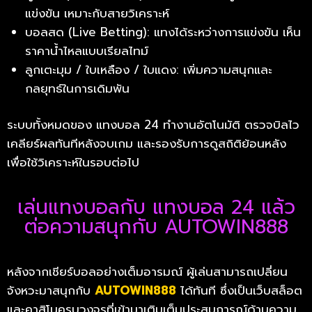
แข่งขัน เหมาะกับสายวิเคราะห์
บอลสด (Live Betting): แทงได้ระหว่างการแข่งขัน เห็น
ราคาน้ำไหลแบบเรียลไทม์
ลูกเตะมุม / ใบเหลือง / ใบแดง: เพิ่มความสนุกและ
กลยุทธ์ในการเดิมพัน
ระบบทั้งหมดของ แทงบอล 24 ทำงานอัตโนมัติ ตรวจบิลไว
เคลียร์ผลทันทีหลังจบเกม และรองรับการดูสถิติย้อนหลัง
เพื่อใช้วิเคราะห์ในรอบต่อไป
เล่นแทงบอลกับ แทงบอล 24 แล้ว
ต่อความสนุกกับ AUTOWIN888
หลังจากเชียร์บอลอย่างเต็มอารมณ์ ผู้เล่นสามารถเปลี่ยน
จังหวะมาสนุกกับ
AUTOWIN888
ได้ทันที ซึ่งเป็นเว็บสล็อต
และคาสิโนครบวงจรที่เข้ามาเติมเต็มประสบการณ์ด้านความ