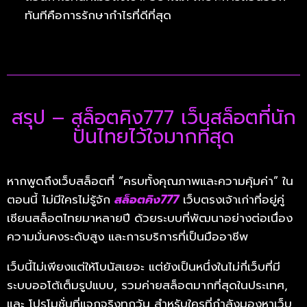
ทันทีคือการรักษากำไรที่ดีที่สุด
สรุป – สล็อตคิง777 เว็บสล็อตที่นัก
ปั่นไทยไว้ใจมากที่สุด
หากพูดถึงเว็บสล็อตที่ “ครบทั้งคุณภาพและความคุ้มค่า” ใน
ตอนนี้ ไม่มีใครไม่รู้จัก
สล็อตคิง777
เว็บตรงเจ้าเก่าที่อยู่คู่
เซียนสล็อตไทยมาหลายปี ด้วยระบบที่พัฒนาอย่างต่อเนื่อง
ความมั่นคงระดับสูง และการบริการที่เป็นมืออาชีพ
เว็บนี้ไม่เพียงแต่ให้โบนัสเยอะ แต่ยังเป็นหนึ่งในไม่กี่เว็บที่มี
ระบบออโต้เต็มรูปแบบ, รวมค่ายสล็อตมากที่สุดในประเทศ,
และ โปรโมชั่นที่แจกจริงทุกวัน สำหรับใครที่กำลังมองหาเว็บ