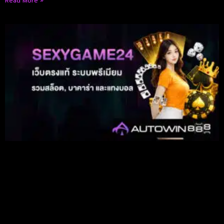
Read More »