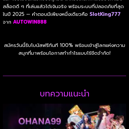
สล็อตดี ๆ ที่เล่นแล้วได้เงินจริง พร้อมระบบที่ปลอดภัยที่สุด
ในปี 2025 — คำตอบมีเพียงหนึ่งเดียวคือ
SlotKing777
จาก
AUTOWIN888
สมัครวันนี้รับโบนัสฟรีทันที 100% พร้อมเข้าสู่โลกแห่งความ
สนุกที่มาพร้อมโอกาสทำกำไรแบบไร้ขีดจำกัด!
บทความแนะนำ