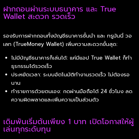
ฝากถอนผ่านระบบธนาคาร และ True
Wallet สะดวก รวดเร็ว
รองรับการฝากถอนทั้งบัญชีธนาคารชั้นนำ และ ทรูมันนี่ วอ
เลท (TrueMoney Wallet) เพิ่มความสะดวกขั้นสุด:
ไม่มีบัญชีธนาคารก็เล่นได้: แค่มีแอป True Wallet ก็ทำ
ธุรกรรมได้รวดเร็ว
ประหยัดเวลา: ระบบอัตโนมัติทำงานรวดเร็ว ไม่ต้องรอ
นาน
ทำรายการด้วยตนเอง: กดผ่านมือถือได้ 24 ชั่วโมง ลด
ความผิดพลาดและเพิ่มความเป็นส่วนตัว
เดิมพันเริ่มต้นเพียง 1 บาท เปิดโอกาสให้ผู้
เล่นทุกระดับทุน