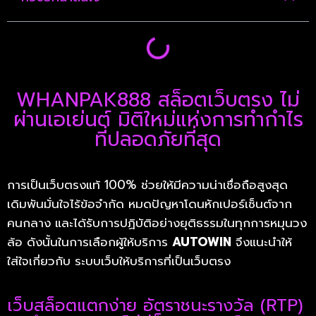
WHANPAK888 สล็อตเว็บตรง ไม่
ผ่านเอเย่นต์ มิติใหม่แห่งการทำกำไร
ที่ปลอดภัยที่สุด
การเป็นเว็บตรงแท้ 100% ช่วยให้มีความน่าเชื่อถือสูงสุด
เดิมพันมั่นใจไร้ข้อจำกัด หมดปัญหาโดนหักเปอร์เซ็นต์จาก
คนกลาง และได้รับการปฏิบัติอย่างยุติธรรมในทุกการหมุนวง
ล้อ ดังนั้นในการเลือกผู้ให้บริการ
AUTOWIN
จึงแนะนำให้
ใส่ใจเกี่ยวกับ ระบบเว็บให้บริการที่เป็นเว็บตรง
เว็บสล็อตแตกง่าย อัตราชนะรางวัล (RTP)